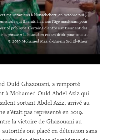
ers mauritaniens à Nouackchott, en octobre 2019,
mentale qui fixerait à 24 ans l’âge maximum pour
versité publique. Certains d’entre eux tiennent des
te la phrase « L'éducation est un droit pour tous ».
© 2019 Mohamed Maa al-Einein Sid El-Kheir
med Ould Ghazouani, a remporté
édant à Mohamed Ould Abdel Aziz qui
sident sortant Abdel Aziz, arrivé au
e s’était pas représenté en 2019.
ontre la victoire de Ghazouani au
s autorités ont placé en détention sans