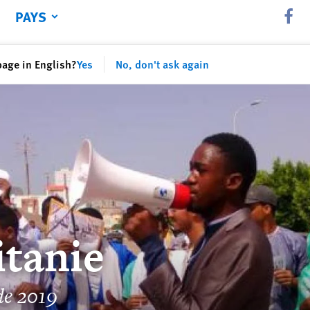
PAYS
Share th
page in English?
Yes
No, don't ask again
tanie
de 2019