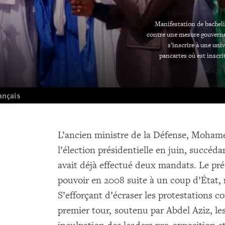
Manifestation de bacheli
contre une mesure gouverne
s’inscrire à une uni
pancartes où est inscri
ançais
L’ancien ministre de la Défense, Moha
l’élection présidentielle en juin, succ
avait déjà effectué deux mandats. Le pré
pouvoir en 2008 suite à un coup d’État, n
S’efforçant d’écraser les protestations c
premier tour, soutenu par Abdel Aziz, le