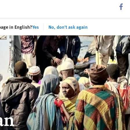
Share th
page in English?
Yes
No, don't ask again
an