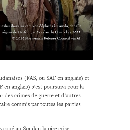
Fasher dans un camp de déplacés à Tawila, dans la
région du Darfour, au Soudan, le 31 octobre 2025.
© 2025 Norwegian Refugee Council via AP
oudanaises (FAS, ou SAF en anglais) et
 en anglais) s’est poursuivi pour la
r des crimes de guerre et d’autres
taire commis par toutes les parties
ovoqué au Soudan la pire crise