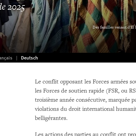
de 2025
Des familles venant d'El 
ançais
Deutsch
Le conflit opposant les Forces armées s
les Forces de soutien rapide (FSR, ou RSF
troisième année consécutive, marquée pa
violations du droit international humani
belligérantes.
Les actions des parties au conflit ont pr