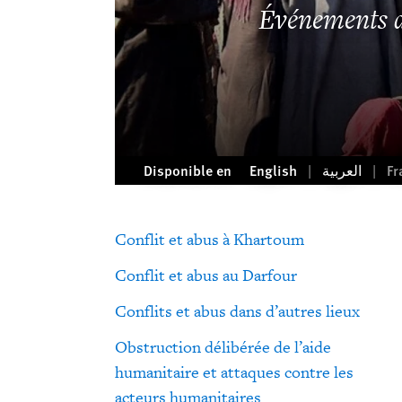
Événements 
Disponible en
English
العربية
Fr
Conflit et abus à Khartoum
Conflit et abus au Darfour
Conflits et abus dans d’autres lieux
Obstruction délibérée de l’aide
humanitaire et attaques contre les
acteurs humanitaires