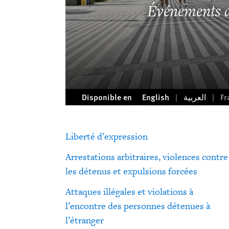
Événements 
Disponible en
English
العربية
Fr
Liberté d’expression
Arrestations arbitraires, violences contre
les détenus et expulsions forcées
Attaques illégales et violations à
l’encontre des personnes détenues à
l’étranger