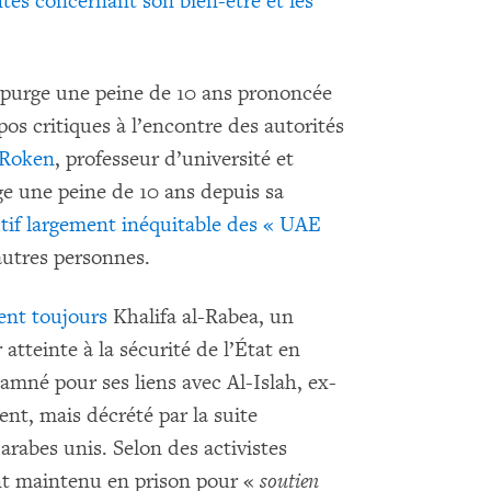
intes concernant son bien-être et les
e, purge une peine de 10 ans prononcée
pos critiques à l’encontre des autorités
Roken
, professeur d’université et
ge une peine de 10 ans depuis sa
ctif largement inéquitable des « UAE
autres personnes.
ent toujours
Khalifa al-Rabea, un
 atteinte à la sécurité de l’État en
damné pour ses liens avec Al-Islah, ex-
ent, mais décrété par la suite
arabes unis. Selon des activistes
ment maintenu en prison pour «
soutien