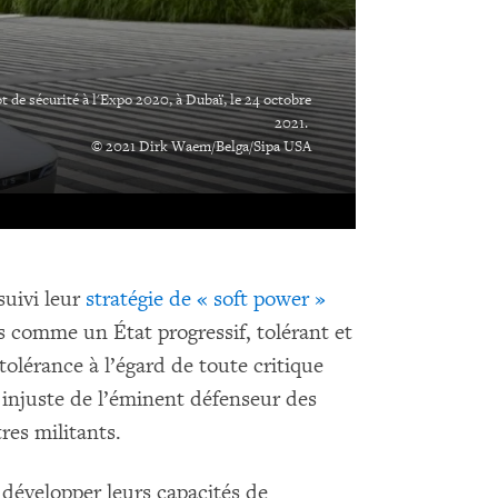
de sécurité à l'Expo 2020, à Dubaï, le 24 octobre
2021.
© 2021 Dirk Waem/Belga/Sipa USA
suivi leur
stratégie de « soft power »
is comme un État progressif, tolérant et
tolérance à l’égard de toute critique
n injuste de l’éminent défenseur des
es militants.
développer leurs capacités de