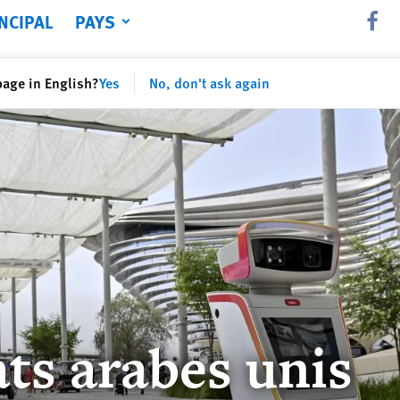
NCIPAL
PAYS
Share th
page in English?
Yes
No, don't ask again
ts arabes unis