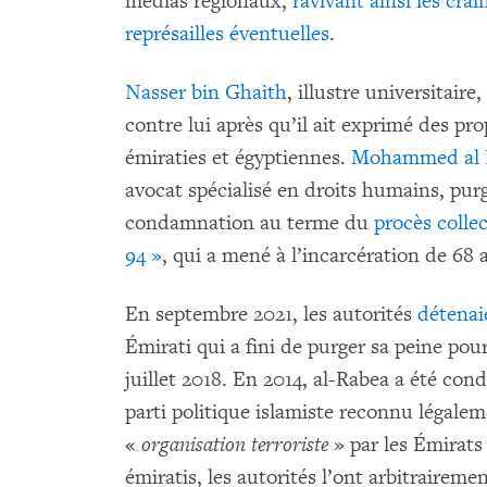
médias régionaux,
ravivant ainsi les cra
représailles éventuelles
.
Nasser bin Ghaith
, illustre universitair
contre lui après qu’il ait exprimé des pro
émiraties et égyptiennes.
Mohammed al 
avocat spécialisé en droits humains, pur
condamnation au terme du
procès colle
94 »
, qui a mené à l’incarcération de 68 
En septembre 2021, les autorités
détenai
Émirati qui a fini de purger sa peine pour
juillet 2018. En 2014, al-Rabea a été con
parti politique islamiste reconnu légalem
«
organisation terroriste
» par les Émirats 
émiratis, les autorités l’ont arbitraire