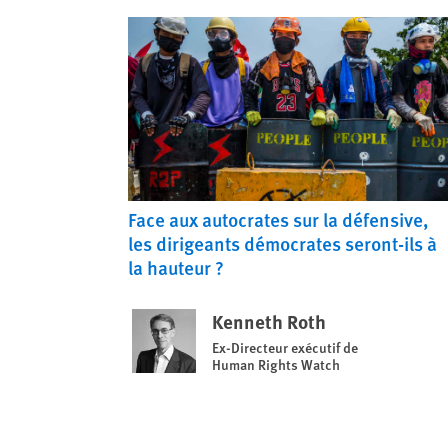
Face aux autocrates sur la défensive,
les dirigeants démocrates seront-ils à
la hauteur ?
Kenneth Roth
Ex-Directeur exécutif de
Human Rights Watch