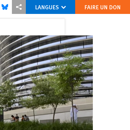
LANGUES
FAIRE UN DON
is via Facebook
Share this via Bluesky
Share this via Partagez