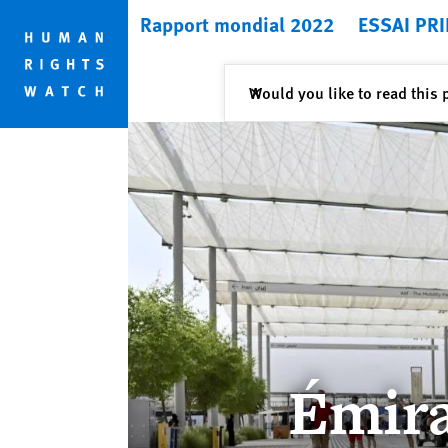
Skip
Skip
Rapport mondial 2022
ESSAI PRI
to
to
cookie
main
privacy
content
Fermer
Would you like to read this 
✕
notice
Émira