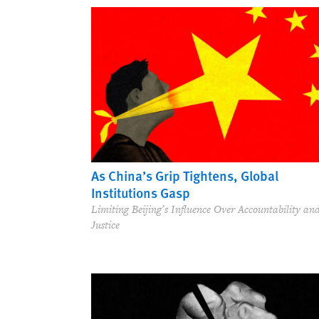
As China’s Grip Tightens, Global
Institutions Gasp
Limiting Beijing’s Influence Over Accountability an
Justice