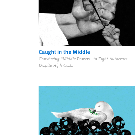
Caught in the Middle
Convincing “Middle Powers” to Fight Autocrats
Despite High Costs