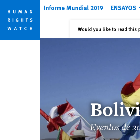
Skip
Skip
Informe Mundial 2019
ENSAYOS
to
to
cookie
main
privacy
content
Cerrar
Would you like to read this 
✕
notice
Boliv
Eventos de 2