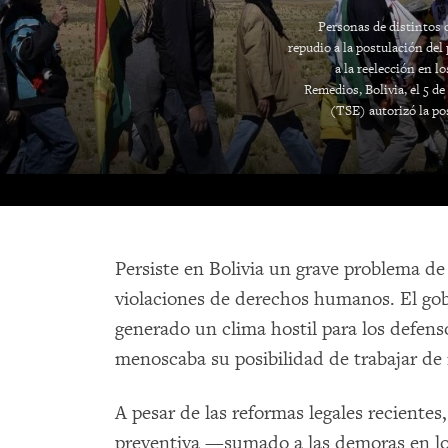
Personas de distintos 
repudio a la postulación de
a la reelección en l
Remedios, Bolivia, el 5 d
(TSE) autorizó la po
Persiste en Bolivia un grave problema de
violaciones de derechos humanos. El gob
generado un clima hostil para los defen
menoscaba su posibilidad de trabajar d
A pesar de las reformas legales recientes,
preventiva —sumado a las demoras en lo