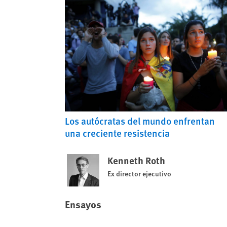
Los autócratas del mundo enfrentan
una creciente resistencia
Kenneth Roth
Ex director ejecutivo
Ensayos