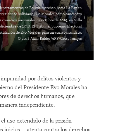
departamentos de Bolivia marchan hacia La Paz en
l presidente boliviano Evo Morales como candidato
os comicios nacionales de octubre de 2019, en Villa
e diciembre de 2018. El Tribunal Supremo Electoral
stulación de Evo Morales para un cuarto mandato.
© 2018 Aizar Raldes/AFP/Getty Images
 impunidad por delitos violentos y
ierno del Presidente Evo Morales ha
sores de derechos humanos, que
e manera independiente.
 el uso extendido de la prisión
s juicios— atenta contra los derechos