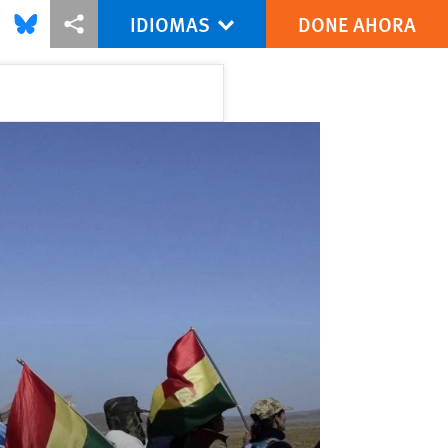
IDIOMAS
DONE AHORA
this via Facebook
Share this via Bluesky
Share this via Compartir