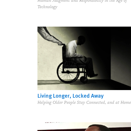
Human Judgment and Responsibility in the Age of
Technology
Living Longer, Locked Away
Helping Older People Stay Connected, and at Home