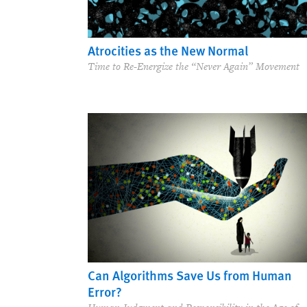
Atrocities as the New Normal
Time to Re-Energize the “Never Again” Movement
Can Algorithms Save Us from Human
Error?