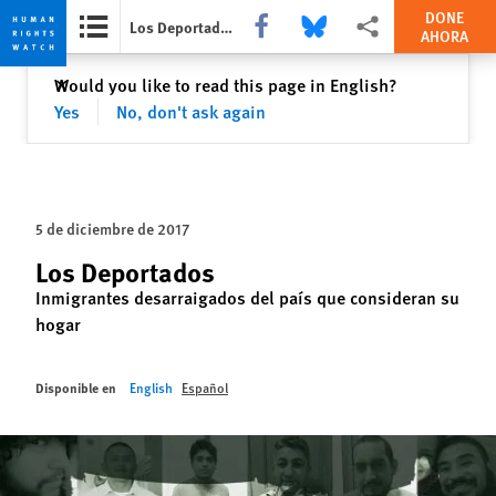
DONE
Share this via Facebook
Share this via Bluesky
Share this via Compartir
Los Deportados
AHORA
Skip
Skip
Cerrar
Would you like to read this page in English?
✕
to
to
Yes
No, don't ask again
cookie
main
privacy
content
notice
5 de diciembre de 2017
Los Deportados
Inmigrantes desarraigados del país que consideran su
hogar
Disponible en
English
Español