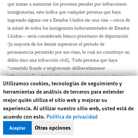
que instan a aumentar los procesos penales por infracciones
inmigratorias, esto indica que cualquier persona que haya
ingresado alguna vez a Estados Unidos sin una visa —cerca de
la mitad de todos los inmigrantes indocumentados de Estados
Unidos— sería considerada blanco prioritario de deportación
(la mayoría de los demás superaron el período de
permanencia permitido por sus visas, lo cual no constituye un
delito sino una infracción civil). Toda persona que haya
“cometido fraude o tergiversado deliberadamente
información” podría incluir a cualquier persona que alguna
Human Rights Watch cookie preferences
Utilizamos cookies, tecnologías de seguimiento y
vez haya manifestado que tenía un permiso de trabajo para
herramientas de análisis de terceros para entender
conseguir un empleo, lo cual podría incluir a prácticamente
mejor quién utiliza el sitio web y mejorar su
todas las personas que se encuentran ilegalmente y han
experiencia. Al utilizar nuestro sitio web, usted está de
trabajado en Estados Unidos. La disposición amplia respecto
acuerdo con esto.
Política de privacidad
de que cualquier persona que “a criterio de un funcionario de
inmigración, represente un riesgo para la seguridad pública o
Otras opciones
Aceptar
la seguridad nacional”, sin ninguna pauta adicional sobre qué