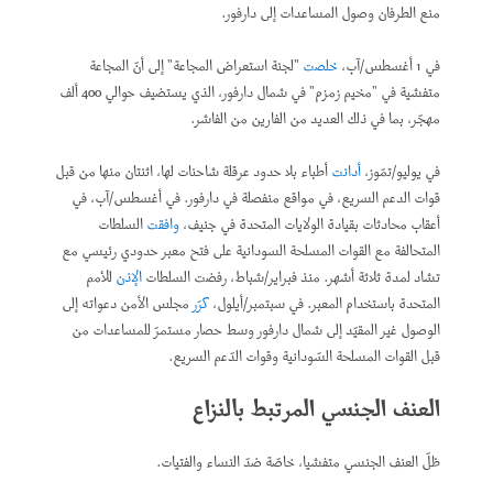
منع الطرفان وصول المساعدات إلى دارفور.
في 1 أغسطس/آب،
خلصت
"لجنة استعراض المجاعة" إلى أنّ المجاعة
متفشية في "مخيم زمزم" في شمال دارفور، الذي يستضيف حوالي 400 ألف
مهجّر، بما في ذلك العديد من الفارين من الفاشر.
في يوليو/تمّوز،
أدانت
أطباء بلا حدود عرقلة شاحنات لها، اثنتان منها من قبل
قوات الدعم السريع، في مواقع منفصلة في دارفور. في أغسطس/آب، في
أعقاب محادثات بقيادة الولايات المتحدة في جنيف،
وافقت
السلطات
المتحالفة مع القوات المسلحة السودانية على فتح معبر حدودي رئيسي مع
تشاد لمدة ثلاثة أشهر. منذ فبراير/شباط، رفضت السلطات
الإذن
للأمم
المتحدة باستخدام المعبر. في سبتمبر/أيلول،
كرّر
مجلس الأمن دعواته إلى
الوصول غير المقيّد إلى شمال دارفور وسط حصار مستمرّ للمساعدات من
قبل القوات المسلحة السّودانية وقوات الدّعم السريع.
العنف الجنسي المرتبط بالنزاع
ظلّ العنف الجنسي متفشيا، خاصّة ضدّ النساء والفتيات.