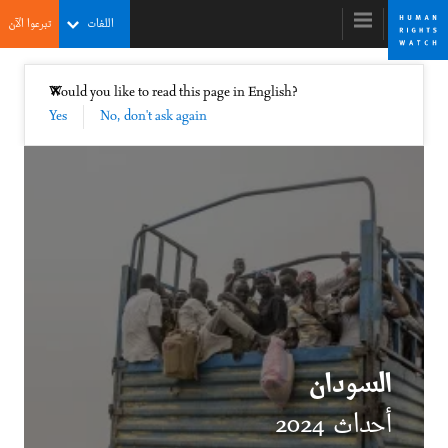
Skip
Skip
اللغات
تبرعوا الآن
to
to
cookie
main
content
privacy
إغلاق
Would you like to read this page in English?
✕
notice
Yes
No, don't ask again
التقرير العالمي 2025
السودان
أحداث 2024