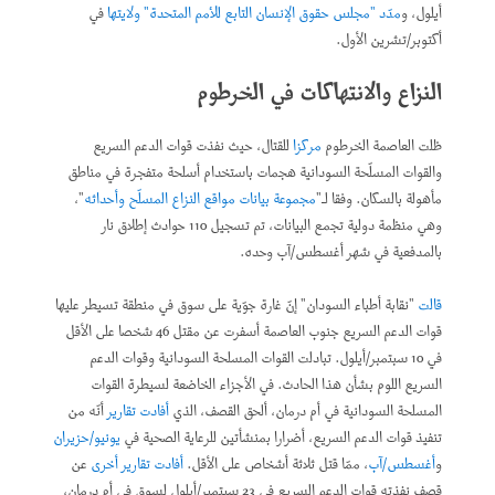
أيلول، و
مدّد "مجلس حقوق الإنسان التابع للأمم المتحدة" ولايتها
في
أكتوبر/تشرين الأول.
النزاع والانتهاكات في الخرطوم
ظلت العاصمة الخرطوم
مركزا
للقتال، حيث نفذت قوات الدعم السريع
والقوات المسلّحة السودانية هجمات باستخدام أسلحة متفجرة في مناطق
مأهولة بالسكان. وفقا لـ"
مجموعة بيانات مواقع النزاع المسلّح وأحداثه
"،
وهي منظمة دولية تجمع البيانات، تم تسجيل 110 حوادث إطلاق نار
بالمدفعية في شهر أغسطس/آب وحده.
قالت
"نقابة أطباء السودان" إنّ غارة جوّية على سوق في منطقة تسيطر عليها
قوات الدعم السريع جنوب العاصمة أسفرت عن مقتل 46 شخصا على الأقل
في 10 سبتمبر/أيلول. تبادلت القوات المسلحة السودانية وقوات الدعم
السريع اللوم بشأن هذا الحادث. في الأجزاء الخاضعة لسيطرة القوات
المسلحة السودانية في أم درمان، ألحق القصف، الذي
أفادت تقارير
أنّه من
تنفيذ قوات الدعم السريع، أضرارا بمنشأتين للرعاية الصحية في
يونيو/حزيران
و
أغسطس/آب
، ممّا قتل ثلاثة أشخاص على الأقل.
أفادت تقارير أخرى
عن
قصف نفذته قوات الدعم السريع في 23 سبتمبر/أيلول لسوق في أم درمان،