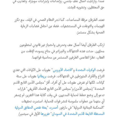
عمدا، وارتكبت أعمال عنف جنسي، وإعدامات بإجراءات موجزة، وتعذيب في
حق المعتقلين، وتشويه للجثث.
تعمّد الطرفان عرقلة المساعدات. كما دُمّر النظام الصحي في البلاد، مع تكرّر
الهجمات والتوغلات في المستشفيات، فضلا عن احتلال فضاءات الرعاية
الصحية بشكل مستمرّ.
ارتكب الطرفان أيضا أعمال عنف وتحرش واحتجاز غير قانوني لمتطوعين
محليّين. حدثت هذه الانتهاكات والجرائم في مناخ يسوده الإفلات من
العقاب، نظرا لتقاعس الطرفين المستمر عن محاسبة قواتهما.
فرضت
الولايات المتحدة
و"
الاتحاد الأوروبي
" عقوبات على الكيانات التي تغذي
النزاع والأفراد المتورّطين في الانتهاكات. فرضت
بريطانيا
عقوبات على ستة
كيانات، لكنّها لم تفرض عقوبات على أي أفراد. أقرّ "مجلس الأمن التابع للأمم
المتحدة" (مجلس الأمن) و"مجلس الأمن التابع للاتحاد الأفريقي" قرارات
تدعو إلى وضع خطط لحماية المدنيين. في وقت كتابة هذا التقرير، لم يُسفر
أي منهما عن خطوات ملموسة لنشر قوات للحماية. استمرت تحقيقات
"المحكمة الجنائية الدولية" في دارفور.
أصدرت
"
بعثة تقصي الحقائق الدولية
المستقلة التابعة للأمم المتحدة في السودان
"
تقريرها
الأوّل في سبتمبر/