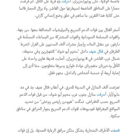
عاصمة الولاية. حتى يونيو/حزيران،
أحرقت
43 قرية على الأقل. ثم فرضت
حصارا على المناطق الخاضعة لسيطرتها حول الفاشر، ولا يزال الحصار قائما
حتى كتابة هذا التقرير، ما ساهم في خلق وضع إنساني كارثي.
أسفر القتال بين قوّات الدعم السريع والميليشيات المتحالفة معها، من جهة،
والقوات المسلحة السودانية والقوات المشتركة من الجماعات المسلّحة في
دارفور، عن مقتل المئات وإجبار عشرات آلاف المدنيين على الفرار. انخرط
الطرفان في
قتال عنيف
داخل "مخيم أبو شوك" للمُهجّرين وفي محيطه،
شمال غرب الفاشر. في 8 يونيو/حزيران، أصابت قذيفة هاون واحدة على
الأقلّ وذخيرتان متفجرتان عيادة طوارئ يديرها متطوّعون، ممّا أدّى إلى
إصابة أربعة أو خمسة أشخاص بالداخل، منهم طفل.
تعرّضت آلاف المنازل في المدينة للحرق. في أعقاب قتال عنيف جدّ في 22
مايو/أيار،
أحرقت
منازل جنوب غرب مخيم أبو شوك، من قبل قوات الدّعم
السريع حسب الافتراض. تمكّنت "هيومن رايتس ووتش" من تحديد
المواقع الجغرافيّة لفيديوهات لقوات الدعم السريع بجوار الحرائق في مناطق
سكنيّة.
قصف
ت الأطراف المتحاربة بشكل متكرّر مرافق الرعاية الصحيّة، بل إنّ قوّات