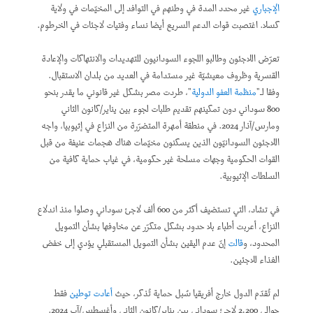
الإجباري
غير محدد المدة في وطنهم في التوافد إلى المخيّمات في ولاية
كسلا. اغتصبت قوات الدعم السريع أيضا نساء وفتيات لاجئات في الخرطوم.
تعرّض اللاجئون وطالبو اللجوء السودانيون للتهديدات والانتهاكات والإعادة
القسرية وظروف معيشيّة غير مستدامة في العديد من بلدان الاستقبال.
وفقا لـ"
منظمة العفو الدولية
"، طردت مصر بشكل غير قانوني ما يقدر بنحو
800 سوداني دون تمكينهم تقديم طلبات لجوء بين يناير/كانون الثاني
ومارس/آذار 2024. في منطقة أمهرة المتضرّرة من النزاع في إثيوبيا، واجه
اللاجئون السودانيّون الذين يسكنون مخيّمات هناك هجمات عنيفة من قبل
القوات الحكومية وجهات مسلحة غير حكومية، في غياب حماية كافية من
السلطات الإثيوبية.
في تشاد، التي تستضيف أكثر من 600 ألف لاجئ سوداني وصلوا منذ اندلاع
النزاع، أعربت أطباء بلا حدود بشكل متكرّر عن مخاوفها بشأن التمويل
المحدود، و
قالت
إنّ عدم اليقين بشأن التمويل المستقبلي يؤدي إلى خفض
الغذاء للاجئين.
لم تُقدّم الدول خارج أفريقيا سُبل حماية تُذكر، حيث
أعادت توطين
فقط
حوالي 2,200 لاجئ سوداني بين يناير/كانون الثاني وأغسطس/آب 2024.