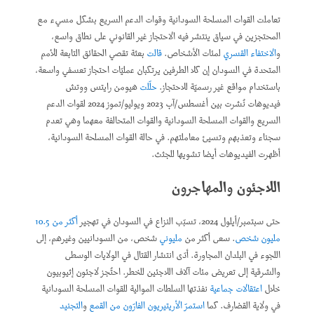
تعاملت القوات المسلحة السودانية وقوات الدعم السريع بشكل مسيء مع
المحتجزين في سياق ينتشر فيه الاحتجاز غير القانوني على نطاق واسع،
و
الاختفاء القسري
لمئات الأشخاص.
قالت
بعثة تقصي الحقائق التابعة للأمم
المتحدة في السودان إن كلا الطرفين يرتكبان عمليّات احتجاز تعسفي واسعة،
باستخدام مواقع غير رسميّة للاحتجاز.
حلّلت
هيومن رايتس ووتش
فيديوهات نُشرت بين أغسطس/آب 2023 ويوليو/تموز 2024 لقوات الدعم
السريع والقوات المسلحة السودانية والقوات المتحالفة معهما وهي تعدم
سجناء وتعذبهم وتسيئ معاملتهم. في حالة القوات المسلحة السودانية،
أظهرت الفيديوهات أيضا تشويها للجثث.
اللاجئون والمهاجرون
حتى سبتمبر/أيلول 2024، تسبّب النزاع في السودان في تهجير
أكثر من 10.5
مليون شخص
. سعى أكثر من
مليوني
شخص، من السودانيين وغيرهم، إلى
اللجوء في البلدان المجاورة. أدّى انتشار القتال في الولايات الوسطى
والشرقية إلى تعريض مئات آلاف اللاجئين للخطر. احتُجز لاجئون إثيوبيون
خلال
اعتقالات جماعية
نفذتها السلطات الموالية للقوات المسلحة السودانية
في ولاية القضارف. كما
استمرّ
الأريتيريون الفارّون من القمع
و
التجنيد