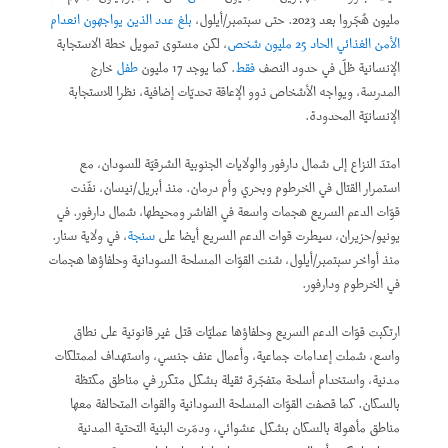
مليون هُجّروا بعد 2023. حتى سبتمبر/أيلول،
بلغ عدد الذين يواجهون انعدام
الأمن الغذائي الحاد 25 مليون شخص
، لكن مستوى تمويل خطة الاستجابة
الإنسانية ظلّ في حدود النصف
فقط
. كما يوجد 17 مليون
طفل
خارج
المدرسة، ويواجه الأشخاص ذوو الإعاقة تحديّات إضافية، نظرا للاستجابة
الإنسانيّة المحدودة.
امتدّ النزاع إلى شمال دارفور والولايات الجنوبية الشرقيّة للسودان، مع
استمرار القتال في الخرطوم وبحري وأم درمان. منذ أبريل/نيسان، نفّذت
قوّات الدعم السريع هجمات واسعة في الفاشر ومحيطها، شمال دارفور. في
يونيو/حزيران، سيطرت قوات الدعم السريع أيضا على
سنجة
، في ولاية سنار.
منذ أواخر سبتمبر/أيلول، شنت القوّات المسلحة السودانية وحلفاؤها هجمات
في الخرطوم ودارفور.
ارتكبت قوّات الدعم السريع وحلفاؤها عمليّات قتل غير قانونية على نطاق
واسع، شملت إعدامات جماعية، وأعمال عنف جنسي، واستهداف لممتلكات
مدنية، واستخدام أسلحة متفجّرة ثقيلة بشكل متكرر في مناطق مكتظة
بالسكان. كما قصفت القوّات المسلحة السودانية والقوات المتحالفة معها
مناطق مأهولة بالسكان بشكل عشوائي، ودمّرت البنية التحتية المدنية