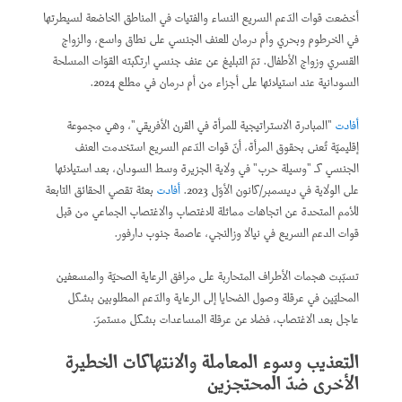
أخضعت قوات الدّعم السريع النساء والفتيات في المناطق الخاضعة لسيطرتها
في الخرطوم وبحري وأم درمان للعنف الجنسي على نطاق واسع، والزواج
القسري وزواج الأطفال. تمّ التبليغ عن عنف جنسي ارتكبته القوّات المسلحة
السودانية عند استيلائها على أجزاء من أم درمان في مطلع 2024.
أفادت
"المبادرة الاستراتيجية للمرأة في القرن الأفريقي"، وهي مجموعة
إقليميّة تُعنى بحقوق المرأة، أنّ قوات الدّعم السريع استخدمت العنف
الجنسي كـ "وسيلة حرب" في ولاية الجزيرة وسط السودان، بعد استيلائها
على الولاية في ديسمبر/كانون الأوّل 2023.
أفادت
بعثة تقصي الحقائق التابعة
للأمم المتحدة عن اتجاهات مماثلة للاغتصاب والاغتصاب الجماعي من قبل
قوات الدعم السريع في نيالا وزالنجي، عاصمة جنوب دارفور.
تسبّبت هجمات الأطراف المتحاربة على مرافق الرعاية الصحيّة والمسعفين
المحليّين في عرقلة وصول الضحايا إلى الرعاية والدّعم المطلوبين بشكل
عاجل بعد الاغتصاب، فضلا عن عرقلة المساعدات بشكل مستمرّ.
التعذيب وسوء المعاملة والانتهاكات الخطيرة
الأخرى ضدّ المحتجزين