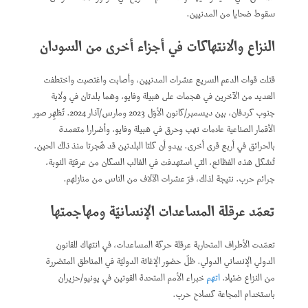
سقوط ضحايا من المدنيين.
النزاع والانتهاكات في أجزاء أخرى من السودان
قتلت قوات الدعم السريع عشرات المدنيين، وأصابت واغتصبت واختطفت
العديد من الآخرين في هجمات على هبيلة وفايو، وهما بلدتان في ولاية
جنوب كردفان، بين ديسمبر/كانون الأوّل 2023 ومارس/آذار 2024. تُظهِر صور
الأقمار الصناعية علامات نهب وحرق في هبيلة وفايو، وأضرارا متعمدة
بالحرائق في أربع قرى أخرى. يبدو أن كلتا البلدتين قد هُجرتا منذ ذلك الحين.
تُشكل هذه الفظائع، التي استهدفت في الغالب السكان من عرقيّة النوبة،
جرائم حرب. نتيجة لذلك، فرّ عشرات الآلاف من الناس من منازلهم.
تعمّد عرقلة المساعدات الإنسانيّة ومهاجمتها
تعمّدت الأطراف المتحاربة عرقلة حركة المساعدات، في انتهاك للقانون
الدولي الإنساني الدولي. ظلّ حضور الإغاثة الدوليّة في المناطق المتضررة
من النزاع ضئيلا.
اتهم
خبراء الأمم المتحدة القوتين في يونيو/حزيران
باستخدام المجاعة كسلاح حرب.