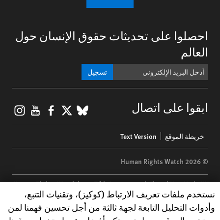
احصلوا على تحديثات حقوق الإنسان حول
العالم
تسجيل
gram
ouTube
Facebook
BlueSky
X
ابقوا على اتصال
Footer
خريطة الموقع
Text Version
menu
© 2026 Human Rights Watch
Human Rights Watch
| 350 Fifth Avenue, 34th Floor | New York,
NY
Human Rights Watch cookie preferences
نستخدم ملفات تعريف الارتباط (كوكيز)، وتقنيات التتبع،
10118-3299
USA
|
t
1.212.290.4700
وأدوات التحليل التابعة لجهة ثالثة من أجل تحسين فهمنا لمن
Human Rights Watch
is a 501(C)(3) nonprofit registered in the US