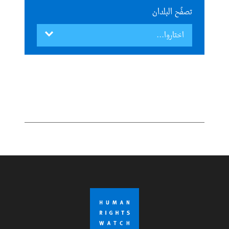
تصفُح البلدان