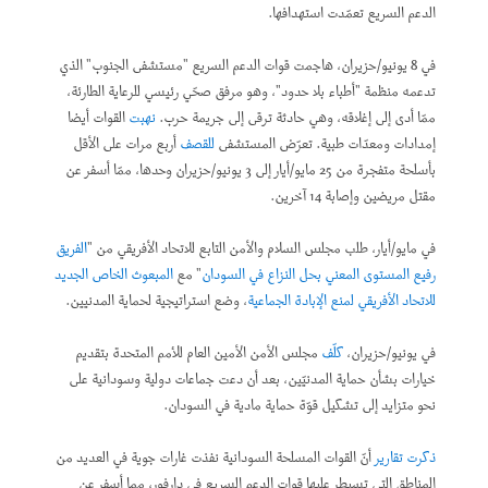
الدعم السريع تعمّدت استهدافها.
في 8 يونيو/حزيران، هاجمت قوات الدعم السريع "مستشفى الجنوب" الذي
تدعمه منظمة "أطباء بلا حدود"، وهو مرفق صحّي رئيسي للرعاية الطارئة،
ممّا أدى إلى إغلاقه، وهي حادثة ترقى إلى جريمة حرب.
نهبت
القوات أيضا
إمدادات ومعدّات طبية. تعرّض المستشفى
للقصف
أربع مرات على الأقل
بأسلحة متفجرة من 25 مايو/أيار إلى 3 يونيو/حزيران وحدها، ممّا أسفر عن
مقتل مريضين وإصابة 14 آخرين.
في مايو/أيار، طلب مجلس السلام والأمن التابع للاتحاد الأفريقي من "
الفريق
رفيع المستوى المعني بحل النزاع في السودان
" مع
المبعوث الخاص الجديد
للاتحاد الأفريقي لمنع الإبادة الجماعية
، وضع استراتيجية لحماية المدنيين.
في يونيو/حزيران،
كلّف
مجلس الأمن الأمين العام للأمم المتحدة بتقديم
خيارات بشأن حماية المدنيّين، بعد أن دعت جماعات دولية وسودانية على
نحو متزايد إلى تشكيل قوّة حماية مادية في السودان.
ذكرت تقارير
أنّ القوات المسلحة السودانية نفذت غارات جوية في العديد من
المناطق التي تسيطر عليها قوات الدعم السريع في دارفور، مما أسفر عن