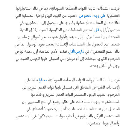
فرضت السّلطات التابعة للقوات المسلّحة السودانيّة، بما في ذلك استخباراتها
العسكرية
على وجه الخصوص
، العديد من القيود البيروقراطيّة التعسفيّة التي
أعاقت عمل المنظمات الإنسانية وقدرتها على الوصول إلى المحتاجين. في
سبتمبر/أيلول،
قال
"منتدى المنظمات غير الحكومية السودانية" إنّ الفترة
الممتدّة من أغسطس/آب إلى سبتمبر/أيلول شهدت عجز "حوالي 7 ملايين
شخص عن الحصول على المساعدات الإنسانية بسبب قيود الوصول، بما في
ذلك المنع التعسفي". في
مارس/آذار
، نفذت الأمم المتحدة أوّل مهمة لها في
الخرطوم الكبرى، ووصلت إلى أم درمان التي استولى عليها الجيش السوداني
جزئيا في أوائل 2024.
فرضت السلطات الموالية للقوّات المسلّحة السودانيّة
حصارا
فعليا على
الإمدادات الطبية في المناطق التي تسيطر عليها قوات الدّعم السريع في
الخرطوم. تسبّب الوجود المستمر لقوات الدعم السريع واقتحامها
للمستشفيات ونهب المساعدات على نطاق واسع في منع المدنيين من
الحصول على هذه المساعدات. علقت "أطباء بلا حدود" أنشطتها في
المستشفى التركي بالخرطوم في أعقاب حوادث عنف متكررة في المستشفى
وأعمال عرقلة مستمرة.