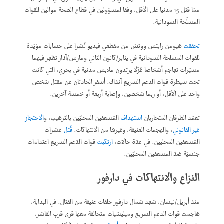
ممّا قتل 15 مدنيا على الأقل، وفقا لمسؤولين في قطاع الصحة موالين للقوات
المسلّحة السودانية.
تحققت
هيومن رايتس ووتش من مقطعي فيديو نُشرا على حسابات مؤيّدة
للقوات المسلحة السودانية في يناير/كانون الثاني ومارس/آذار تظهر فيهما
مسيّرات تهاجم أشخاصا عُزّلا يرتدون ملابس مدنية في بحري، التي كانت
تحت سيطرة قوات الدعم السريع آنذاك. أسفر الحادثان عن مقتل شخص
واحد على الأقل، أو ربما شخصين، وإصابة أربعة أو خمسة آخرين.
تعمّد الطرفان المتحاربان
استهداف
المُسعفين المحليّين بالترهيب، و
الاحتجاز
غير القانوني
، والهجمات العنيفة، وغيرها من الانتهاكات.
قُتل
عشرات
المُسعفين المحليين. في عدّة حالات،
ارتكبت
قوات الدّعم السريع اعتداءات
جنسيّة ضدّ المسعفين المحليّين.
النزاع والانتهاكات في دارفور
منذ أبريل/نيسان، شهد شمال دارفور حلقات عنيفة من القتال. في البداية،
هاجمت قوات الدعم السريع وميليشيات متحالفة معها قرى قرب الفاشر،