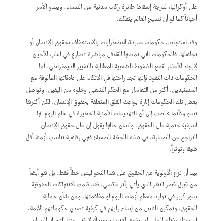
على أوكرانيا، لدرجة إسقاط طائرة ركاب مدنية من السماء. ويبدو الأمر
أحياناً كما لو أن نسيج العالم يتفكك.
وقد استجابت حكومات عديدة للاضطرابات بالاستخفاف بحقوق الإنسان أو
تجاهلها، فالحكومات التي تمسها القلاقل مباشرة تسارع في أغلب الأحيان
لإيجاد الأعذار لقمع الضغوط الشعبية المطالبة بالتغيير الديمقراطي. أما
الحكومات ذات النفوذ فإنها تجد راحتها في الاتكاء على علاقاتها المألوفة مع
المستبدين، أكثر من التعامل مع الحكم الشعبي وخلوه من اليقين. وتواصل
بعض تلك الحكومات إثارة بواعث القلق المتعلقة بحقوق الإنسان، لكن أكثرها
تبدو وكأنما خلصت إلى أن التهديدات الأمنية الخطيرة في عالم اليوم لها
أسبقية حتمية على الحقوق، ولسان حالها يقول إن على حقوق الإنسان
التراجع عن الصدارة، في هذه اللحظة الصعبة؛ فهي رفاهية تناسب أزمنة أقل
ضيقا وتوتراً.
بيد أن نزع الأولوية عن الحقوق على هذا النحو ليس خطأً فقط، بل هو أيضاً
من قبيل قصر النظر الذي يأتي بأثر عكسي، فقد قامت الانتهاكات الحقوقية
بدور كبير في توليد معظم أزمات اليوم أو مفاقمتها، ومن شأن حماية
الحقوق، وتمكين الناس من إبداء رأيهم في كيفية تصدي حكوماتهم للأزمة،
أن يمثلا مفتاح الحل. إن حقوق الإنسان بوصلةٌ لا غنى عنها للتحرك السياسي،