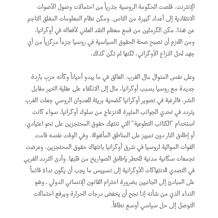
الإنترنت، قلصت الحكومة الروسية جذرياً من احتمالات وصول الأصوات
الانتقادية إلى أعداد كبيرة من الناس. ومكن نظام المعلومات المغلق الناجم
عن هذا، مكن الكرملين من قمع معظم النقد العلني لأفعاله في أوكرانيا.
ومن اللازم أن تصبح صحة الحقوق السياسية في روسيا جزءاً مركزياً من أي
جهد لحل النزاع الأوكراني، لكنها لم تكن كذلك.
وعلى نفس المنوال مال الغرب، العالق في ما يبدو أحياناً وكأنه حرب باردة
جديدة مع روسيا بسبب أوكرانيا، مال إلى الانكفاء على عقلية الخير مقابل
الشر، فالرغبة في تصوير أوكرانيا كضحية بريئة للعدوان الروسي جعلت الغرب
يتردد في تحدي الجوانب المثيرة للانزعاج من سلوك أوكرانيا، سواء كانت
استخدام "الكتائب التطوعية" التي تنتهك حقوق المحتجزين على نحو اعتيادي،
أو إطلاق النار دون تمييز على المناطق المأهولة. وفي الوقت نفسه قامت
القوات الموالية لروسيا في شرق أوكرانيا بانتهاك حقوق المحتجزين، وعرضت
تجمعات سكانية مدنية للخطر بإطلاق الصواريخ من قلبها. وأدى التردد الغربي
في التصدي للانتهاكات الأوكرانية إلى تسييس ما يجب أن يكون نداءً قائماً
على المبادئ إلى الجانبين بضرورة احترام القانون الإنساني الدولي ـ وهو
النداء الذي من شأنه إذا نجح أن يخفض درجات الحرارة ويرفع احتمالات
التوصل إلى حل سياسي أوسع نطاقاً.