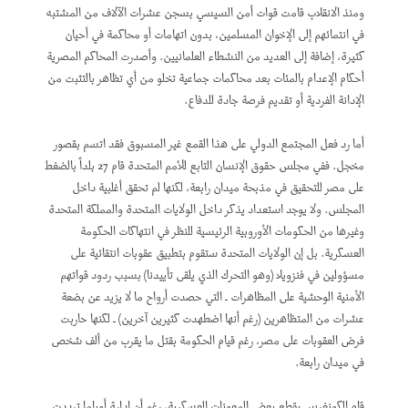
ومنذ الانقلاب قامت قوات أمن السيسي بسجن عشرات الآلاف من المشتبه
في انتمائهم إلى الإخوان المسلمين، بدون اتهامات أو محاكمة في أحيان
كثيرة، إضافة إلى العديد من النشطاء العلمانيين. وأصدرت المحاكم المصرية
أحكام الإعدام بالمئات بعد محاكمات جماعية تخلو من أي تظاهر بالتثبت من
الإدانة الفردية أو تقديم فرصة جادة للدفاع.
أما رد فعل المجتمع الدولي على هذا القمع غير المسبوق فقد اتسم بقصور
مخجل. ففي مجلس حقوق الإنسان التابع للأمم المتحدة قام 27 بلداً بالضغط
على مصر للتحقيق في مذبحة ميدان رابعة، لكنها لم تحقق أغلبية داخل
المجلس. ولا يوجد استعداد يذكر داخل الولايات المتحدة والمملكة المتحدة
وغيرها من الحكومات الأوروبية الرئيسية للنظر في انتهاكات الحكومة
العسكرية. بل إن الولايات المتحدة ستقوم بتطبيق عقوبات انتقائية على
مسؤولين في فنزويلا (وهو التحرك الذي يلقى تأييدنا) بسبب ردود قواتهم
الأمنية الوحشية على المظاهرات ـ التي حصدت أرواح ما لا يزيد عن بضعة
عشرات من المتظاهرين (رغم أنها اضطهدت كثيرين آخرين) ـ لكنها حاربت
فرض العقوبات على مصر، رغم قيام الحكومة بقتل ما يقرب من ألف شخص
في ميدان رابعة.
قام الكونغرس بقطع بعض المعونات العسكرية، رغم أن إدارة أوباما ترددت