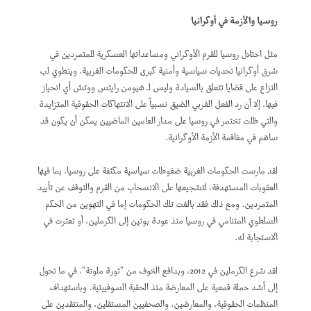
روسيا والأزمة في أوكرانيا
مثل احتلال روسيا للقرم الأوكراني ومساعداتها العسكرية للمتمردين في
شرق أوكرانيا تحديات سياسية وأمنية كبرى للحكومات الغربية. وينطوي لب
النزاع على قضايا تتعلق بالسيادة وليس لـ هيومن رايتس ووتش أي انحياز
فيها، إلا أن رد الفعل الغربي الضيق نسبياً على الانتهاكات الحقوقية المتزايدة
والتي ظلت تختمر في روسيا على مدار العامين الماضيين يمكن أن يكون قد
ساهم في مفاقمة الأزمة الأوكرانية.
لقد مارست الحكومات الغربية ضغوطات سياسية مكثفة على روسيا، بما فيها
العقوبات المستهدفة، لتشجيعها على الانسحاب من القرم والتوقف عن تأييد
المتمردين. ومع ذلك فقد بالغت تلك الحكومات إما في التهوين من الحكم
السلطوي المتنامي في روسيا منذ عودة بوتين إلى الكرملين، أو تعثرت في
الاستجابة له.
لقد شرع الكرملين في 2012، وبدافع الخوف من "ثورة ملونة"، في ما تحول
إلى أشد حملة قمعية على المعارضة منذ الحقبة السوفييتية. وباستهداف
المنظمات الحقوقية، والمعارضين، والصحفيين المستقلين، والمنتقدين على