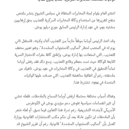
اختتم العام بقيام لجنة المخابرات المنتقاة في مجلس الشيوخ بنشر ملخص
منقح لتقريرها عن استخدام وكالة المخابرات المركزية للتعذيب بحق إرهابيين
مشتبه بهم، في عهد إدارة الرئيس السابق جورج دبليو بوش.
وقد اتخذ الرئيس أوباما موقفاً حازماً من التعذيب أثناء ولايته، فاستغل ثاني
يوم له في المنصب لحظر "أساليب الاستجواب المشددة"ـ وهو تعبير مخفف
للتعذيب ـ التي استعانت بها إدارة بوش، وإغلاق كافة مقرات الاحتجاز السرية
التابعة للوكالة حيث تمت معظم وقائع التعذيب. ومع ذلك فقد رفض أوباما
تماماً التحقيق في التعذيب في وكالة المخابرات في عهد بوش، ناهيك عن
ملاحقته، رغم أن اتفاقية مناهضة التعذيب، التي صدقت عليها الولايات
المتحدة في 1994، تشترط هذا.
وهناك أسباب مختلفة محتملة لرفض أوباما السماح بالملاحقات، فلعله خشي
أن تثير انقسامات سياسية تقوض دعم مؤيدي بوش في الكونغرس
الأمريكي لأجندته التشريعية، رغم ندرة هذا التعاون فيما سبق. أو لعله شعر
بأن الملاحقات لن تكون عادلة بعد أن حكم مكتب الاستشارات القانونية بوزارة
العدل بأن "أساليب الاستجواب المشددة" قانونية، رغم أن تقرير الشيوخ قد