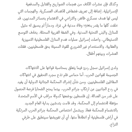
وكذلك فإن عشرات الآلاف من هجمات الصواريخ والقنابل والمدفعية
الإسرائيلية، إضافة إلى تعريف فضفاض للأهداف العسكرية، والهجمات التي
ليس لها هدف عسكري ظاهر، والتراخي في الاهتمام بخسائر المدنيين، قد
خلفت كلها ما يقدر بـ1500 وفاة مدنية في غزة، ودماراً لم يسبق له مثيل
للمنازل والبنى التحتية المدنية. وفي الضفة الغربية المحتلة، بخلاف التوسع
الاستيطاني، واصلت إسرائيل عمليات هدم المنازل الفلسطينية التمييزية
والعقابية، والاستخدام غير الضروري للقوة المميتة بحق فلسطينيين، فقتلت
العشرات وبينهم أطفال.
ولدى إسرائيل سجل ردئ فيما يتعلق بمحاسبة قواتها على الانتهاكات
الجسيمة لقوانين الحرب، أما حماس فلم تدّع مجرد التحقيق في انتهاكات
المقاتلين الفلسطينيين. ومن شأن إشراك المحكمة الجنائية الدولية أن يفيد
في ردع الجانبين عن ارتكاب جرائم الحرب، بينما يمنح الضحايا فرصة الحصول
على قدر من العدالة. إن فلسطين بوضعها كدولة مراقب في الأمم المتحدة
مؤهلة للانضمام إلى المحكمة، وقد قامت بتدشين بداية العام الجديد
بالانضمام للمحكمة فعلاً. ويشمل اختصاص المحكمة جرائم الحرب المرتكبة
في أراض فلسطينية أو انطلاقاً منها، أي أن تفويضها سينطبق على طرفي
النزاع.