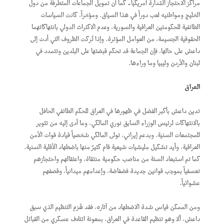
مراكز الاحتجاز المُدارة أمريكيا ً. كما أن تمويل الجماعات المتطرفة من دول
الخليج ومواطنيه لعب دوراً في هذا السياق. ومؤخراً، كانت السياسات
الطائفية للحكومتين العراقية والسورية، وعدم الاكتراث الدولي بانتهاكاتهما
الحقوقية الجسيمة، من العوامل المؤثرة. وإذا تُركت الظروف التي أدت إلى
داعش على حالها، فإن الجماعة قد تحكم قبضتها على البلدين وتتمدد في
لبنان والأردن وليبيا وما وراءها.
العراق
تدين داعش بأكبر الفضل في ظهورها في العراق للحكم الطائفي الحافل
بالانتهاكات لرئيس الوزراء السابق نوري المالكي، وما أدى إليه من تثوير
للمجتمعات السنية. وبدعم إيراني، تولى المالكي شخصياً قيادة قوات الأمن
العراقية، وأيد تشكيل مليشيات شيعية قام كثيرٌ منها باضطهاد الأقلية السنية.
كما تم استبعاد السنة من مناصب حكومية منتقاة، واعتقالهم واحتجازهم
تعسفياً بموجب قوانين جديدة فضفاضة، وإعدامهم ميدانياً، وقصفهم
عشوائياً.
ومن الممكن قياس شدة الاضطهاد من آثاره، فقد هُزم التنظيم الذي سبق
داعش، ألا وهو تنظيم القاعدة في العراق، بمعونة ائتلاف عسكري من القبائل