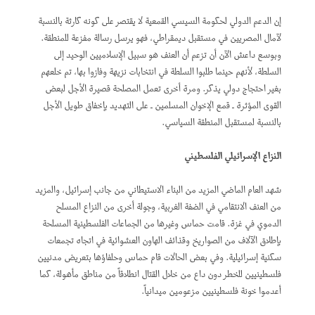
إن الدعم الدولي لحكومة السيسي القمعية لا يقتصر على كونه كارثة بالنسبة
لآمال المصريين في مستقبل ديمقراطي، فهو يرسل رسالة مفزعة للمنطقة.
وبوسع داعش الآن أن تزعم أن العنف هو سبيل الإسلاميين الوحيد إلى
السلطة، لأنهم حينما طلبوا السلطة في انتخابات نزيهة وفازوا بها، تم خلعهم
بغير احتجاج دولي يذكر. ومرة أخرى تعمل المصلحة قصيرة الأجل لبعض
القوى المؤثرة ـ قمع الإخوان المسلمين ـ على التهديد بإخفاق طويل الأجل
بالنسبة لمستقبل المنطقة السياسي.
النزاع الإسرائيلي الفلسطيني
شهد العام الماضي المزيد من البناء الاستيطاني من جانب إسرائيل، والمزيد
من العنف الانتقامي في الضفة الغربية، وجولة أخرى من النزاع المسلح
الدموي في غزة. قامت حماس وغيرها من الجماعات الفلسطينية المسلحة
بإطلاق الآلاف من الصواريخ وقذائف الهاون العشوائية في اتجاه تجمعات
سكنية إسرائيلية. وفي بعض الحالات قام حماس وحلفاؤها بتعريض مدنيين
فلسطينيين للخطر دون داع من خلال القتال انطلاقاً من مناطق مأهولة، كما
أعدموا خونة فلسطينيين مزعومين ميدانياً.