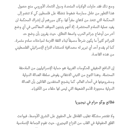
ومع ذلك فقد حاولت الولايات المتحدة ودول الاتحاد الأوروبي منع حصول
هذا التطور من خلال ممارسة ضغوط مُضللة على فلسطين كي لا تنضم إلى
المحكمة التي تتخذ من لاهاي مقراً لها، وكان مبررهم أن إشراك المحكمة لن
يفيد عملية السلام المحتضرة. إلا أنهم يتبنون الموقف المعاكس في أي وضع
آخر من أوضاع جرائم الحرب واسعة النطاق، حيث يقرون بأن وضع حد
للجرائم كثيراً ما يكون شرطاً مسبقاً لبناء الثقة اللازمة لمباحثات سلام مثمرة.
كما لم يقدم أحد أي تبرير له مصداقية لاستثناء النزاع الإسرائيلي الفلسطيني
من هذه القاعدة.
إن الدافع الحقيقي للحكومات الغربية هو حماية الإسرائيليين من الملاحقة
المحتملة. وهذا النوع من التبني الانتقائي يقوض سلطة العدالة الدولية
ومشروعيتها في أنحاء العالم، كما يشجع المنتقدين القائلين بأن العدالة
الدولية محجوزة للأمم الضعيفة التي ليس لها حلفاء من الأقوياء.
فظائع بوكو حرام في نيجيريا
ولا تقتصر مشكلة تغليب القلاقل على الحقوق على الشرق الأوسط، فبواعث
القلق الحقوقية في القلب من النزاع النيجيري، حيث تقوم الجماعة الإسلامية