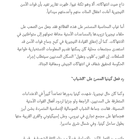
ذاع صيت انتهاكاته، ألا وهو ثكنة غيوا، ظهرت تقارير تفيد بأن قوات الأمن
النيجيرية أعادت اعتقال المئات منهم وأعدمتهم ميدانياً.
أما غياب المحاسبة المستمر على هذه الفظائع فقد جعل من الصعب على
حلفاء نيجيريا تزويدها بالمساعدات الأمنية مخافة تحولهم إلى متواطئين في
الانتهاكات. كما أن إخفاق القيادة النيجيرية في كبح جماح قوات الأمن قد
استعدى مجتمعات محلية كان يمكنها تقديم المعلومات الاستخبارية طواعية
للسلطات. إن الفوز بـ"قلوب وعقول" السكان المدنيين سيتطلب إجراء
الحكومة لتحقيق شفاف في انتهاكات الجيش ومعاقبة الجناة.
رد فعل كينيا المسئ على "الشباب"
وكما كان حال نيجيريا، شهدت كينيا بدورها تصاعداً كبيراً في الاعتداءات
المتطرفة على المدنيين، الراجعة ولو جزئيا لردود أفعال القوات الأمنية
المسيئة، فقامت جماعة الشباب الصومالية الإسلامية المتمردة بشن أبرز
هجماتها على مجمع تجاري في نيروبي، وعلى إمبيكيتوني والقرى القريبة منها
بطول ساحل كينيا، وفي شمال شرق مانديرا.
واتسم رد الفعل الكيني بالإساءة، فبدلاً من بناء الثقة الشعبية في قدرة