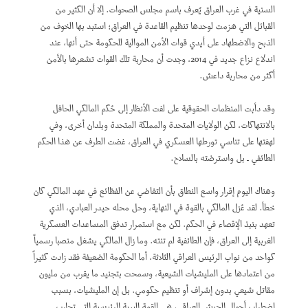
السنية في غرب العراق يُعرف باسم مجلس الصحوات. إلا أن الكثير من
القبائل التي هزمت لوحدها تنظيم القاعدة في العراق؛ استبد بها الخوف من
الذبح والاضطهاد على أيدي قوات الأمن الموالية للحكومة حتى أنها، عند
اندلاع نزاع جديد في 2014، وجدت أن محاربة تلك القوات تشعرها بالأمن
أكثر من محاربة داعش.
وقد دأبت المنظمات الحقوقية على لفت الأنظار إلى حُكم المالكي الحافل
بالانتهاكات، لكن الولايات المتحدة والمملكة المتحدة وبلدان أخرى، وفي
لهفتها على تناسي تورطها العسكري في العراق، غضت الطرف عن هذا الحكم
الطائفي ـ بل واسترضته بالسلاح.
وهناك اليوم إقرار واسع النطاق بأن التغاضي عن الفظائع في عهد المالكي كان
خطأ. لقد عُزل المالكي بالقوة في النهاية، وحل محله حيدر العبادي، الذي
تعهد بنبذ الإقصاء في الحكم. لكن مع استمرار تدفق المساعدات العسكرية
الغربية إلى العراق، فإن الطائفية لم تنته. وما زال المالكي يشغل منصبا رسمياً
كواحد من نواب الرئيس العراقي الثلاثة، أما الحكومة الضعيفة فقد زادت كثيراً
من اعتمادها على المليشيات الشيعية، وسمحت بتجنيد ما يقرب من مليون
مقاتل شيعي بدون إشراف أو تنظيم حكومي. بل إن المليشيات، بسبب
اضطراب أحوال الجيش العراقي، هي القوة البرية الرئيسية التي تحارب