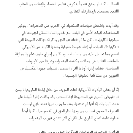
الخطاب، لكنه لم يحقق تقدماً يذكر في تقليص الفساد والإفلات من العقاب
اللذين يسمحان بازدهار تلك الفظائع.
وقد أيدت واشنطن سياسات المكسيك في "الحرب على المخدرات"، بتوفير
المساعدات لقوات الأمن في البلاد، مع تقديم الثناء المتكرر لجهودها في
مواجهة الكارتيلات. لكن ما لم تفعله هو الجهر بذكر الانتهاكات المروعة التي
ترتكبها تلك القوات، أو إنفاذ شروط حقوقية وضعها الكونغرس الأمريكي
لقسم مما تحصل عليه من مساعدات. وبدلاً من إحراج حليف هام والمجازفة
بالعلاقات الثنائية في مجالات مكافحة المخدرات وغيرها من الأولويات
السياسية، فضلت إدارة أوباما التزام الصمت، فسهلت جهود المكسيك في
التهوين من مشاكلها الحقوقية الجسيمة.
إلا أن بعض الولايات الأمريكية فعلت المزيد، من خلال إباحة الماريجوانا ومن
ثم تقويض السوق غير المشروعة لهذا المخدر. وقد وافقت إدارة أوباما على
هذه المبادرات إلا أنها لم تعتنقها، وهو ما يجب عليها فعله. فهي ليست
التصرف الصحيح فحسب من وجهة نظر الحق في الخصوصية، لكنها أيضاً
خطوة هامة لقطع الطريق على الأرباح التي تغذي تهريب المخدرات.
الولايات المتحدة: المخابرات المركزية تعذب بدون عقاب