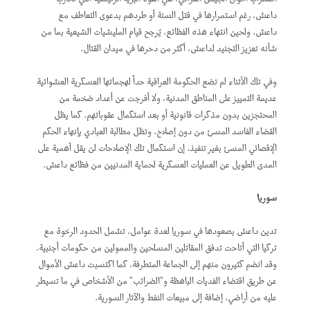
داعش، رغم استمرارها في قتل السنة أو طردهم بدعوى التعاطف مع
داعش. ولحين انتهاء هذه الفظائع، يُرجح قيام المليشيات الشيعية بما من
شأنه تعزيز التجنيد لداعش، أكثر من دحرها في ميدان القتال.
وفي تلك الأثناء لم تضع الحكومة العراقية حداً لهجماتها العسكرية العشوائية
عديمة التمييز على المناطق المدنية، ولا أفرجت عن أعداد ضخمة من
المحتجزين بدون مذكرات قانونية أو بعد استكمال عقوباتهم. كما يظل
القضاء الفاسد المسئ من دون إصلاح، وتظل مطالبة العبادي بإنهاء الحكم
الإقصائي المسئ بغير تنفيذ. إن استكمال تلك الإصلاحات لن يقل أهمية على
المدى الطويل عن العمليات العسكرية لحماية المدنيين من فظائع داعش.
سوريا
تدين داعش بصعودها في سوريا لعدة عوامل، تشمل الحدود الرخوة مع
تركيا التي أتاحت تدفق المقاتلين المسلحين والممولين من حكومات أجنبية.
وقد انضم كثيرون منهم إلى الجماعة المتطرفة. كما اكتسبت داعش الأموال
عن طريق اقتضاء الفديات الباهظة و"الضرائب" من الأشخاص في ما تسيطر
عليه من أراضي، إضافة إلى مبيعات النفط والآثار السورية.