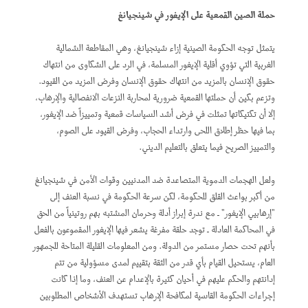
حملة الصين القمعية على الإيغور في شينجيانغ
يتمثل توجه الحكومة الصينية إزاء شينجيانغ، وهي المقاطعة الشمالية
الغربية التي تؤوي أقلية الإيغور المسلمة، في الرد على الشكاوى من انتهاك
حقوق الإنسان بالمزيد من انتهاك حقوق الإنسان وفرض المزيد من القيود.
وتزعم بكين أن حملتها القمعية ضرورية لمحاربة النزعات الانفصالية والإرهاب،
إلا أن تكتيكاتها تمثلت في فرض أشد السياسات قمعية وتمييزاً ضد الإيغور،
بما فيها حظر إطلاق اللحى وارتداء الحجاب، وفرض القيود على الصوم،
والتمييز الصريح فيما يتعلق بالتعليم الديني.
ولعل الهجمات الدموية المتصاعدة ضد المدنيين وقوات الأمن في شينجيانغ
من أكبر بواعث القلق للحكومة، لكن سرعة الحكومة في نسبة العنف إلى
"إرهابيي الإيغور" ـ مع ندرة إبراز أدلة وحرمان المشتبه بهم روتينياً من الحق
في المحاكمة العادلة ـ توجد حلقة مفرغة يشعر فيها الإيغور المقموعون بالفعل
بأنهم تحت حصار مستمر من الدولة. ومن المعلومات القليلة المتاحة للجمهور
العام، يستحيل القيام بأي قدر من الثقة بتقييم لمدى مسؤولية من تتم
إدانتهم والحكم عليهم في أحيان كثيرة بالإعدام عن العنف، وما إذا كانت
إجراءات الحكومة القاسية لمكافحة الإرهاب تستهدف الأشخاص المطلوبين