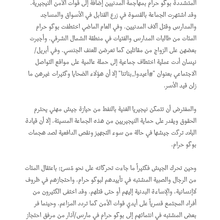
المتشددة بوكو حرام بمهاجمة المدنيين إضافة إلى قوات الأمن النيجيرية.
وقد اشتهرت الجماعة بالقسوة في زرع القنابل في الأسواق والمساجد
والمدارس وقتل آلاف المدنيين. وفي العام الماضي اختطفت بوكو حرام
المئات من طالبات المدارس والفتيات في منطقة الشمال الشرقي. وأجبرت
بعضهن على الزواج من مقاتلين كما تعرضن للعنف الجنسي. وفي أبريل/
نيسان أدت عملية اختطاف جماعية إلى حملة عالمية على مواقع التواصل
الاجتماعي بعنوان "#أعيدوا_بناتنا" إلا أن هؤلاء الضحايا وكثيرات غيرهن ما
زلن قيد الأسر.
والمفترض أن تتمكن نيجيريا الغنية بالنفط من حيازة جيش مهني يحترم
الحقوق ويقدر على حماية النيجيريين من هذه الجماعة المسيئة، إلا أن قيادة
البلاد تركت جيشها في حالة من سوء التجهيز ونقص الدافعية لصد هجمات
بوكو حرام.
وحين تحرك الجيش فكثيراً ما جاءت تحركاته على نحو مُسئ؛ باعتقال المئات
من الرجال والصبية المشتبه في تأييدهم لبوكو حرام، واحتجازهم في ظروف
لاإنسانية، والإساءة البدنية إليهم أو حتى قتلهم. وقد اختفى الكثيرون من
أفراد المجتمع قسرياً على أيدي قوات الأمن كما تردد المزاعم. وحينما فر
بعض المشتبه في انتمائهم إلى بوكو حرام في مارس/آذار من مرفق احتجاز