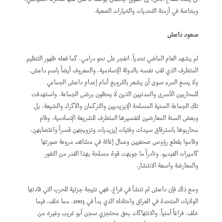
وبخاصة في أزمنة التحديات والخيارات الصعبة.
صعود داعش
لم يشهد العام الماضي تحدياً، انفجر على نحو درامي، كما فعله ظهور التنظيم
المتطرف الذي لقب نفسه بالدولة الإسلامية، والمعروف أيضاً باسم داعش.
ولا يسع المرء سوى أن يشعر بالترويع أمام إعدام داعش الجماعي
للمحاربين الأسرى والمدنيين الذين لا يحظون برضى الجماعة. واستهدفت
تلك الجماعة السنية المسلحة الإيزيديين والتركمان والأكراد والشيعة، بل
وبعض السنة المعارضين لتفسيرها المتطرف للشريعة الإسلامية، وقام
محاربوها باسترقاق سيدات وفتيات إيزيديات وتزويجهن قسراً واغتصابهن،
وقاموا بقطع رؤوس صحفيين وعمال إغاثة في مشاهد مروعة صورتها
كاميرات الفيديو. ونادراً ما جوبهت قوة مسلحة بهذا القدر من النفور
والمعارضة واسعة الانتشار.
ومع ذلك فإن داعش لم تنشأ في فراغ، فهي نتيجة جزئية للحرب التي قادتها
الولايات المتحدة في العراق واحتلاله الذي بدأ في 2003، مما خلف، فيما
خلف، فراغاً أمنياً، والانتهاكات بحق محتجزي سجن أبو غريب وغيره من