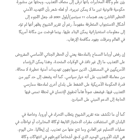
بيّن علم وكالة المخابرات بأنها ترقى إلى مصاف التعذيب، وبحثها عن مشورة
حكومية قانونية تبرر ما لا يمكن تبريره. أو لعله شعر بأن التهديد الأمني
الخطير الناشئ بعد هجمات 11 سبتمبر/أيلول 2001 قد جعل اللجوء إلى
أشكال الاستجواب المتطرفة مفهوماً، رغم أن تقرير الشيوخ يظهر أنها لم تؤد
إلى معلومات استخباراتية يمكن البناء عليها، بينما قوضت من مكانة أمريكا
في العالم وعرقلت جهود مكافحة الإرهاب.
إن رفض أوباما السماح بالملاحقة يعني أن الحظر الجنائي الأساسي المفروض
على التعذيب ما زال غير نافذ في الولايات المتحدة، وهذا يمكن الرؤساء
الأمريكيين في المستقبل، الذين سيواجهون تهديدات أمنية خطيرة لا محالة،
من معاملة التعذيب على أنه خيار سياسي. كما أنه يضعف إلى حد كبير من
قدرة الحكومة الأمريكية على الضغط على بلدان أخرى لملاحقة ممارسي
التعذيب فيها، فيضعف صوتاً هاماً لحقوق الإنسان في لحظة تمس فيها
الحاجة إلى الدعم المبني على المبادئ.
كما أن ما تكشف عنه تقرير الشيوخ يتطلب التحرك في أوروبا، وخاصة في
البلدان التي استضافت مقرات الاحتجاز التابعة لوكالة المخابرات أو تواطأت في
عمليات التسليم غير العادي وما نتج عنها من تعذيب. إن إيطاليا، حتى اليوم،
هي البلد الأوروبي الوحيد الذي لاحق أشخاصاً لتورطهم في انتهاكات وكالة