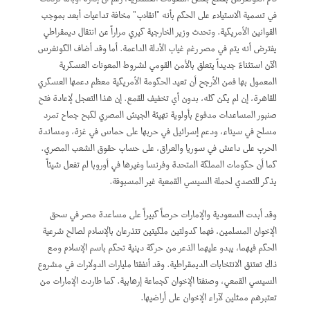
في تسمية الاستيلاء على الحكم بأنه "انقلاب" مخافة تداعيات أبعد بموجب
القوانين الأمريكية. وتحدث وزير الخارجية كيري مراراً عن انتقال ديمقراطي
يفترض أنه يتم في مصر رغم غياب الأدلة الداعمة. أما وقد أضاف الكونغرس
الآن استثناءً جديداً يتعلق بالأمن القومي لشروط المعونات العسكرية
المعمول بها فمن الأرجح أن تعيد الحكومة الأمريكية معظم دعمها العسكري
للقاهرة، إن لم يكن كله، بدون أي تخفيف للقمع. إن هذا التعجل لإعادة فتح
صنبور المساعدات مدفوع بأولوية تهيئة الجيش المصري لكبح جماح تمرد
مسلح في سيناء، ودعم إسرائيل في حربها على حماس في غزة، ومساندة
الحرب على داعش في سوريا والعراق، على حساب حقوق الشعب المصري.
كما أن حكومات المملكة المتحدة وفرنسا وغيرها في أوروبا لم تفعل شيئاً
يذكر للتصدي لحملة السيسي القمعية غير المسبوقة.
وقد أبدت السعودية والإمارات حرصاً كبيراً على مساعدة مصر في سحق
الإخوان المسلمين، فهما كدولتين ملكيتين تتذرعان بالإسلام لصالح شرعية
الحكم فيهما، يبدو عليهما الذعر من حركة دينية تحكم باسم الإسلام ومع
ذلك تعتنق الانتخابات الديمقراطية. وقد أنفقتا مليارات الدولارات في مشروع
السيسي القمعي، وصنفتا الإخوان كجماعة إرهابية. كما طاردت الإمارات من
تعتبرهم ممثلين لآراء الإخوان على أراضيها.