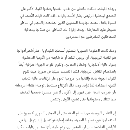
وبهذه اللبنات، تمكنت داعش من تقديم نفسها بصفتها القوة الأقدر على
التصدي لوحشية الرئيس بشار الأسد وقواته. فقد كانت قوات الأسد، في
قسوة بالغة، تتعمد مهاجمة المدنيين الذين تصادفت إقامتهم في مناطق
تسيطر عليها المعارضة، بهدف إفراغ تلك المناطق من سكانها ومعاقبة
المتعاطفين المفترضين مع المتمردين.
ومنذ قامت الحكومة السورية بتسليم أسلحتها الكيماوية، صار أشهر أدواتها
هو القنبلة البرميلية، أي برميل النفط أو ما شابهه من الأوعية المحشوة
بمواد عالية الانفجارية وشظايا المعادن. وتقوم القوات الجوية العراقية أيضاً
باستخدام القنابل البرميلية، لكنها اكتسبت صيتها في سوريا حيث تقوم
القوات الجوية عادة بإلقائها من مروحية تحوم على ارتفاعات عالية لتجنب
النيران المضادة للطائرات. ومن ذلك الارتفاع يستحيل توجيه القنبلة البرميلية
بأي قدر من الدقة، فهي تهوي إلى الأرض لا غير، مصدرة فحيحها المخيف
فيما تتقلقل محتوياتها حتى تضرب الأرض وتنفجر.
إن القنابل البرميلية من انعدام الدقة حتى أن الجيش السوري لا يجرؤ على
استخدامها قرب خطوط الجبهة، مخافة إصابة قواته، بل إنه يتوغل بها في
الأراضي الخاضعة لسيطرة المتمردين، رغم علمه بأنها ستدمر بنايات سكنية