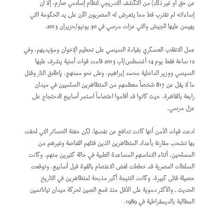
عن حق أو غير ذلك) من التكشف التدريجي لنظام إسلامي صارم، إلا أن
إساءاته لم تقترب قط مما يتعرض له المصريون الآن على يد الحكومة التي
يهيمن عليها الجيش والتي عزلت مرسي في 30 يونيو/حزيران 2013.
عمل الانقلاب العسكري بقيادة السيسي على تحطيم الإخوان ومؤيديهم، وفي
12 ساعة فقط يوم 14 أغسطس/آب 2013 قامت قوات أمنية يشرف عليها
السيسي ووزير الداخلية محمد إبراهيم، وعلى نحو ممنهج، بإطلاق النار وقتل
ما لا يقل عن 817 شخصاً معظمهم من المتظاهرين السلميين في ميدان
رابعة بالقاهرة، حيث كانوا قد أقاموا اعتصاماً استمر أسابيع للاحتجاج على
عزل مرسي.
ادعت قوات الأمن أنها كانت تدافع عن نفسها، لكن حفنة الخسائر التي لحقت
بها تشحب مقارنة بأعداد المتظاهرين الذين قتلهم القناصة وغيرهم من
المسلحين، أثناء التماسهم المساعدة الطبية في حالة كثيرين منهم. وكانت
السلطات المصرية قد خططت لفض الاعتصام بالقوة قبل أسابيع، وتوقعت
حصيلة قتلى كبيرة. وكانت النتيجة أكبر مذبحة لمتظاهرين في التاريخ
الحديث ـ والأكثر دموية على الأقل منذ قمع الصين لحركة ميدان تيانانمين
المطالبة بالديمقراطية في 1989.