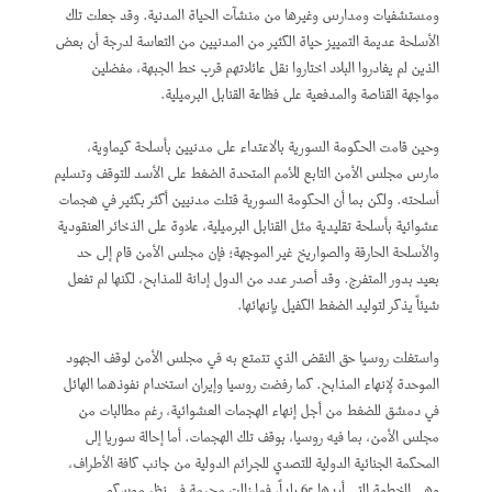
ومستشفيات ومدارس وغيرها من منشآت الحياة المدنية. وقد جعلت تلك
الأسلحة عديمة التمييز حياة الكثير من المدنيين من التعاسة لدرجة أن بعض
الذين لم يغادروا البلاد اختاروا نقل عائلاتهم قرب خط الجبهة، مفضلين
مواجهة القناصة والمدفعية على فظاعة القنابل البرميلية.
وحين قامت الحكومة السورية بالاعتداء على مدنيين بأسلحة كيماوية،
مارس مجلس الأمن التابع للأمم المتحدة الضغط على الأسد للتوقف وتسليم
أسلحته. ولكن بما أن الحكومة السورية قتلت مدنيين أكثر بكثير في هجمات
عشوائية بأسلحة تقليدية مثل القنابل البرميلية، علاوة على الذخائر العنقودية
والأسلحة الحارقة والصواريخ غير الموجهة؛ فإن مجلس الأمن قام إلى حد
بعيد بدور المتفرج. وقد أصدر عدد من الدول إدانة للمذابح، لكنها لم تفعل
شيئاً يذكر لتوليد الضغط الكفيل بإنهائها.
واستغلت روسيا حق النقض الذي تتمتع به في مجلس الأمن لوقف الجهود
الموحدة لإنهاء المذابح. كما رفضت روسيا وإيران استخدام نفوذهما الهائل
في دمشق للضغط من أجل إنهاء الهجمات العشوائية، رغم مطالبات من
مجلس الأمن، بما فيه روسيا، بوقف تلك الهجمات. أما إحالة سوريا إلى
المحكمة الجنائية الدولية للتصدي للجرائم الدولية من جانب كافة الأطراف،
وهي الخطوة التي أيدها 65 بلداً، فما زالت محرمة في نظر موسكو.