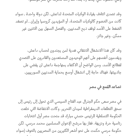
وقد تصدى ائتلاف بقيادة الولايات المتحدة لداعش، لكن دولة واحدة ـ سواء
كانت من الخصوم كالولايات المتحدة، أو المؤيدين كروسيا وإيران ـ لم تصعّد
الضغط على الأسد لوقف ذبح المدنيين. والفصل السهل بين الاثنين غير
ممكن، وغير جائز.
وقد كان هذا الانشغال الانتقائي هدية لمن يجندون لحساب داعش،
ويقدمون أنفسهم على أنهم الوحيدون المستعدون والقادرون على التصدي
لفظائع الأسد. ومن الواضح أن الاكتفاء بمهاجمة داعش لن يقضي على
جاذبيتها، فهناك حاجة إلى انشغال أوسع بحماية المدنيين السورييين.
تصاعد القمع في مصر
في مصر سعى حكم الجنرال عبد الفتاح السيسي الذي تحول إلى رئيس إلى
سحق التطلعات الديمقراطية لميدان التحرير. وكانت الانتفاضة التي خلعت
الحكومة التسلطية للرئيس حسني مبارك قد منحت مصر أول انتخابات
رئاسية حرة ونزيهة، ففاز بها مرشح الإخوان المسلمين محمد مرسي. لكن
حكومة مرسي حكمت على نحو أشعر الكثيرين من المصريين بالخوف (سواء