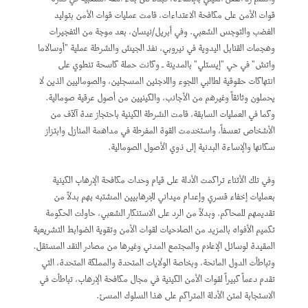
قوات الأمن على مكافحة الاعتداءات، قامت عمليات قوات الأمن بتوليد
الغضب والتوجس الشعبي. وفي أبريل/نيسان، بعد موجة من التفجيرات
وهجمات القنابل اليدوية في نيروبي، نفذ الجيش والشرطة عملية "أوسالاما
واتش" في حي "إيستلي" بالمدينة ـ وكانت حملة كاسحة تنطوي على
انتهاكات حقوقية لطالبي اللجوء واللاجئين المسجلين، والصوماليين الذين لا
يحملون وثائقاً وغيرهم من الأجانب، والكينيين من أصول عرقية صومالية.
وكما في العمليات السابقة، قامت الشرطة الكينية باحتجاز عدة آلآف من
الأشخاص تعسفاً، واستخدمت القوة المفرطة في مداهمة المنازل وابتزاز
سكانها والإساءة البدنية إلى ذوي الأصول الصومالية.
وفي تلك الأثناء تراكمت الأدلة على قيام وحدات مكافحة الإرهاب الكينية
بعمليات إخفاء قسري وإعدام ميداني للإرهابيين المشتبه بهم بدلاً من
تقديمهم للمحاكم. وبدلاً من الرد على الاستنكار الشعبي، حاولت الحكومة
تكميم الأفواه بالمزيد من الصلاحيات لقوات الأمن وتقوية الضوابط التشريعية
المقيدة لوسائل الإعلام والمجتمع المدني وغيرها من مصادر النقد المستقل.
وتباطأت الدول المانحة، وبخاصة الولايات المتحدة والمملكة المتحدة، التي
تقدم دعماً كبيراً لقوات الأمن الكينية في مجال مكافحة الإرهاب، تباطأت في
الاستجابة لمتن الأدلة المتراكم على هذا السلوك المسئ.