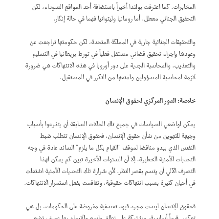
المخابرات. كما اعترفت بولندا أخيراً باستضافة أحد المواقع السوداء، لكن
التحقيق الجنائي معطل. أما رومانيا وليتوانيا فهما في حالة إنكار.
والتحقيقات الجنائية جارية في المملكة المتحدة، لكن حكومتها تراجعت عن
وعودها بإجراء تحقيق قضائي مستقل فعلياً في تورط بريطانيا في التسليم
والتعذيب. والمحاسبة الجدية على دور أوروبا في هذه الانتهاكات هي ضرورة
لازمة لمحاسبة المسؤولين ولمنعها من التكرر في المستقبل.
خلاصة: الدور المركزي لحقوق الإنسان
يمكن لواضعي السياسات في جميع تلك الحالات السابقة أن يتذرعوا بأسباب
وجيهة للتهوين من شأن حقوق الإنسان، فحقوق الإنسان تتطلب ضبط
النفس الذي يبدو مناقضا لموقف "القيام بكل ما يلزم" السائد عادة في وجه
التحديات الأمنية الخطيرة. إلا أن السنوات الأخيرة تبين كم يمكن لهذا
التصرف الآلي أن يتسم بقصر النظر. لأن شرارة تلك التحديات الأمنية اشتعلت
في أحيان كثيرة بسبب انتهاكات حقوقية، وتفاقمت بفعل استمرار الانتهاكات.
فحقوق الإنسان ليست مجرد قيود تعسفية مفروضة على الحكومات، بل هي
تعكس قيماً أساسية، مشتركة على نطاق واسع والإيمان بها عميق، تضع