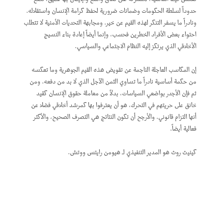
حدوداً لسلطة الحكومات وضمانات ضرورية لحفظ كرامة الإنسان واستقلاله.
ونادراً ما يسفر التنكر لهذه القيم عن خير. ومجابهة التحديات الأمنية لا تتطلب
احتواء بعض الأفراد الخطرين فحسب، وإنما أيضاً إعادة بناء النسيج
الأخلاقي الذي يرتكز إليه النظام الاجتماعي والسياسي.
إن المكاسب العاجلة الناجمة عن تقويض هذه القيم الجوهرية وما تعكسه
من حكمة أساسية نادراً ما تساوي الثمن الآجل الذي لا بد من دفعه. ومن
ثم فإن الأجدر بواضعي السياسات، بدلاً من معاملة حقوق الإنسان كقيد
خانق على حريتهم في التحرك، هو أن يعترفوا بها كمرشد أخلاقي فضلا عن
أنها التزام قانوني. والأرجح أن تكون النتائج هي التصرف الصحيح، والأكثر
فعالية أيضاً.
كينيث روث هو المدير التنفيذي لـ هيومن رايتس ووتش.