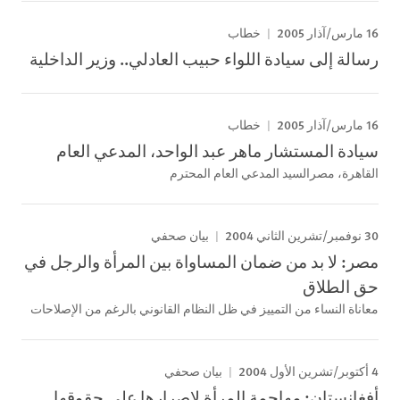
16 مارس/آذار 2005
خطاب
رسالة إلى سيادة اللواء حبيب العادلي.. وزير الداخلية
16 مارس/آذار 2005
خطاب
سيادة المستشار ماهر عبد الواحد، المدعي العام
القاهرة، مصرالسيد المدعي العام المحترم
30 نوفمبر/تشرين الثاني 2004
بيان صحفي
مصر: لا بد من ضمان المساواة بين المرأة والرجل في
حق الطلاق
معاناة النساء من التمييز في ظل النظام القانوني بالرغم من الإصلاحات
4 أكتوبر/تشرين الأول 2004
بيان صحفي
أفغانستان: مهاجمة المرأة لإصرارها على حقوقها