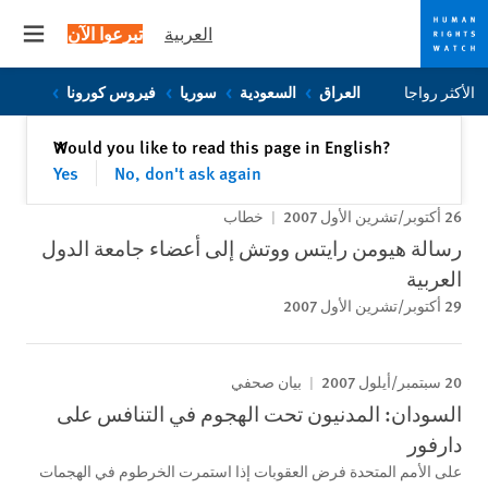
العربية
تبرعوا الآن
 menu
Skip
Skip
الأكثر رواجا
العراق
السعودية
سوريا
فيروس كورونا
to
to
cookie
main
إغلاق
Would you like to read this page in English?
✕
content
privacy
Yes
No, don't ask again
notice
26 أكتوبر/تشرين الأول 2007
خطاب
رسالة هيومن رايتس ووتش إلى أعضاء جامعة الدول
العربية
29 أكتوبر/تشرين الأول 2007
20 سبتمبر/أيلول 2007
بيان صحفي
السودان: المدنيون تحت الهجوم في التنافس على
دارفور
على الأمم المتحدة فرض العقوبات إذا استمرت الخرطوم في الهجمات