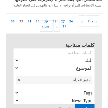
عشية الانتخابات المرأة تواجه الاعتداءات والتهويل في الحياة العامة
Page
33
Current
32
Page
31
Page
30
Page
29
Page
28
Page
27
Page
26
Previous
…
‹‹
Pagination
First
« First
page
Last
Last »
Next
››
Page
34
page
page
page
page
كلمات مفتاحية
البلد
الموضوع
Unselect
حقوق المرأة
Tags
News Type