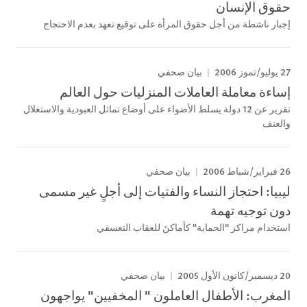
حقوق الإنسان
إجبار ناشطة من أجل حقوق المرأة على توقيع تعهد بعدم الاحتجاج
27 يوليو/تموز 2006
بيان صحفي
إساءة معاملة العاملات المنزليات حول العالم
تقرير عن 12 دولة يسلط الأضواء على أوضاع تماثل العبودية والاستغلال
والعنف
26 فبراير/شباط 2006
بيان صحفي
ليبيا: احتجاز النساء والفتيات إلى أجلٍ غير مسمى
دون توجيه تهمة
استخدام مراكز "الحماية" كأماكنَ للعقاب التعسفي
20 ديسمبر/كانون الأول 2005
بيان صحفي
المغرب: الأطفال العاملون " المخفيين" يواجهون