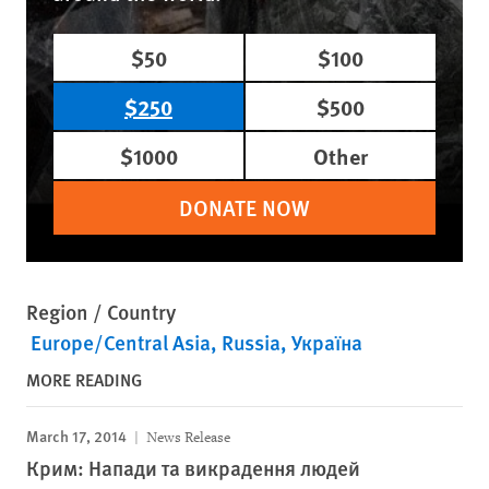
$50
$100
$250
$500
$1000
Other
DONATE NOW
Region / Country
Europe/Central Asia
Russia
Україна
MORE READING
March 17, 2014
News Release
Крим: Напади та викрадення людей