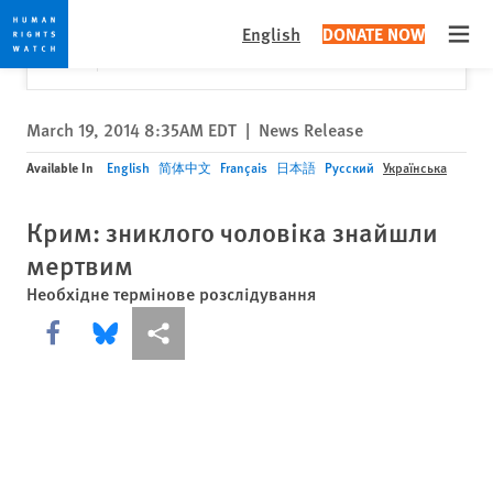
Skip
Skip
Close
Would you like to read this page in English?
✕
English
DONATE NOW
to
to
Open
Yes
No, don't ask again
cookie
main
privacy
content
notice
March 19, 2014 8:35AM EDT
|
News Release
Available In
English
简体中文
Français
日本語
Русский
Українська
Крим: зниклого чоловіка знайшли
мертвим
Необхідне термінове розслідування
Share this via Facebook
Share this via Bluesky
Share this via Поділитися