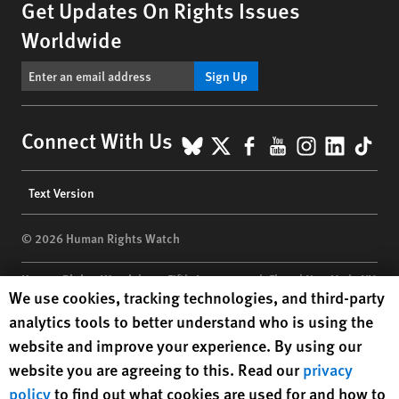
Get Updates On Rights Issues
Worldwide
Sign Up
BlueSky
X
Facebook
YouTube
Instagr
Linke
Tik
Connect With Us
Footer
Text Version
menu
© 2026 Human Rights Watch
Human Rights Watch
| 350 Fifth Avenue, 34th Floor | New York,
NY
Human Rights Watch cookie preferences
We use cookies, tracking technologies, and third-party
10118-3299
USA
|
t
1.212.290.4700
analytics tools to better understand who is using the
Human Rights Watch
is a 501(C)(3) nonprofit registered in the US
website and improve your experience. By using our
under EIN: 13-2875808
website you are agreeing to this. Read our
privacy
policy
to find out what cookies are used for and how to