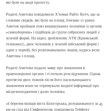
які були на акції протесту.
Родичі Аметова повідомили Х’юман Райтс Вотч, що за
словами свідків, які були на площі, близько 10 ранку
Аметов пройшов повз вишикуваних чоловіків із загонів
«самооборони» і підійшов до групи озброєних людей у ​​
зеленій формі. На відео, зробленому АTR (Кримський
телеканал), двоє чоловіків у зеленій військовій формі і
один у чорній, без розпізнавальних знаків, кудись вели
Аметова з площі.
Родичі Аметова подали заяву про зникнення в
правоохоронні органи і ті почали розслідування. Однак
протягом двох тижнів після його насильницького
зникнення вони не отримували жодної інформації про
місцезнаходження і долю чоловіка.
16 березня міліція міста Білогорська, розташованого за 45
км на схід від Сімферополя, повідомила Тейфуку