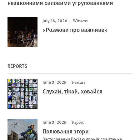
незаконними силовими угрупованнями
July 16, 2026
Witness
«Розмови про важливе»
REPORTS
June 3, 2025
Feature
Слухай, тікай, ховайся
June 3, 2025
Report
Полювання згори
Застосовання Росією дронів для атак на