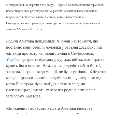
(Сімферополь, 18 березня 2014 року) — Кримська влада повинна терміново
провести ретельне розслідування за фактом насильницького зникнення і
подальшого вбивства Решата Аметова, кримського татарина з
Сімферопольського району, а також притягти винних до відповідальності,
заявила Х’юман Райтс Вотч.
Родичі Аметова повідомили Х’юман Райтс Вотч, що
востаннє вони бачили чоловіка 3 березня 2014 року під
час акції протесту на площі Леніна в Сімферополі,
Україна
, де троє невідомих у куртках військового зразка
кудись його повели. Намагання родичів знайти його і,
зокрема, звернення до міліції, не були успішні. 16 березня
місцеві правоохоронці повідомили їм, що недалеко від
міста Білогірськ було знайдене тіло зі слідами
насильницької смерті. 17 березня родина впізнала в
загиблому Аметова.
«Зникнення і вбивство Решата Аметова ілюструє