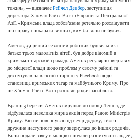
атмосферу беззаконня, котра панувала в Криму минулого
тижня», — відзначає
Рейчел Денбер
, заступниця
директора Х’юман Райтс Вотч з Європи та Центральної
Азії. «Кримська влада зобов’язана ретельно розслідувати
цю справу і покарати винних, ким би вони не були».
Аметов, 39-річний сезонний робітник-будівельник і
батько трьох малолітніх дітей, був добре відомий в
кримськотатарській громаді. Аметов регулярно звертався
до місцевої влади щодо проблем у своєму районі та
диспутував на власній сторінці у Facebook щодо
становища кримських татар та майбутнього Криму. Про
це Х’юман Райтс Вотч розповів родич загиблого.
Вранці 3 березня Аметов вирушив до площі Леніна, де
відбувалася невелика мирна акція перед Радою Міністрів
Криму. Він не повернувся під вечір додому, і його
дружина наступного ранку звернулася до інших родичів.
Вони подали заяву в міліцію і почали розпитувати людей,