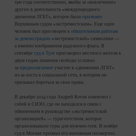
три года соответственно, якобы за «вовлечение»
других в деятельность «международного
движения ЛГБТ», которое было
признано
Верховным судом «экстремистским». Еще один
человек был приговорен к
обязательным работам
за демонстрацию
«экстремистской» символики —
а именно изображения радужного флага. В
сентябре
суд в Туле
приговорил местного жителя к
двум годам лишения свободы условно
за
предполагаемое
участие в «движении ЛГБТ»
из-за поста в социальной сети, в котором он
призывал бороться за свои права.
В декабре 2024 года Андрей Котов покончил с
собой в СИЗО, где он находился в связи с
обвинением в руководстве «экстремистской
организацией» — турагентством, которое
организовывало туры для мужчин-геев. В ноябре
суд в Москве признал его виновным посмертно.