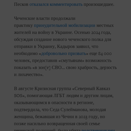
Песков
отказался комментировать
произошедшее.
Чеченские власти продолжали
практику
принудительной мобилизации
местных
жителей на войну в Украине. Осенью 2024 года,
обсуждая создание нового чеченского полка для
отправки в Украину, Кадыров заявил, что
необходимо «
добровольно призвать
» еще 84 000
человек, предоставив «смутьянам» возможность
показать «в зон[е] СВО… свою храбрость, дерзость
и лихачество».
В августе Кризисная группа «Северный Кавказ
SOS», помогающая ЛГБТ людям и другим лицам,
оказывающимся в опасности в регионе,
подтвердила, что Седа Сулейманова, молодая
женщина, бежавшая из Чечни в 2023 году, но
позже насильно возвращенная своей семье
чеченской полицией, была убита
родственниками
,