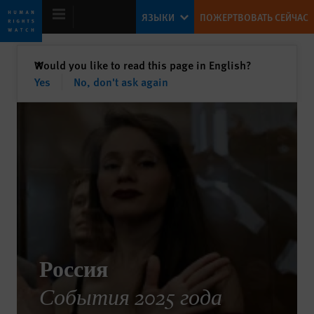
Skip
Skip
ЯЗЫКИ
ПОЖЕРТВОВАТЬ СЕЙЧАС
to
to
cookie
main
privacy
content
закрыть
Would you like to read this page in English?
✕
notice
Yes
No, don't ask again
ВСЕМИРНЫЙ ДОКЛАД 2026
Россия
События 2025 года