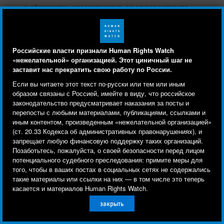
в общежитии для мигрантов, во время которого
полицейские пинали и оскорбляли жильцов, в
основном граждан Узбекистана. Также в июне
силовики убили двух граждан Азербайджана и
Российские власти признали Human Rights Watch
причинили телесные повреждения еще
«нежелательной» организацией. Этот циничный шаг не
нескольким в ходе
рейда
в жилых домах в
заставит нас прекратить свою работу по России.
Human Rights Watch cookie preferences
Мы используем файлы cookie, технологии
Екатеринбурге, где жили представители местной
Если вы читаете этот текст по-русски или тем или иным
азербайджанской общины.
отслеживания и сторонние аналитические
образом связаны с Россией, имейте в виду, что российское
законодательство предусматривает наказания за посты и
инструменты, чтобы лучше понять, кто посещает
перепосты с любыми материалами, публикациями, ссылками и
Силовики регулярно проводили карательные
сайт, и улучшить ваш опыт взаимодействия с ним.
иным контентом, произведенным «нежелательной организацией»
рейды в мечетях — например, в январе 2025 года
в
(ст. 20.33 Кодекса об административных правонарушениях), и
Используя наш сайт, вы соглашаетесь с этим.
Сургуте
, в апреле
в Московской области
, в мае
в
запрещает любую финансовую поддержку таких организаций.
Ознакомьтесь с нашей
политикой
Позаботьтесь, пожалуйста, о своей безопасности перед лицом
Москве
и в июне
в Твери
. Часто эти
потенциального судебного преследования: примите меры для
конфиденциальности,
чтобы узнать, для чего
рейды
сопровождали
сотрудники военкоматов,
того, чтобы в ваших постах в социальных сетях не содержались
используются файлы cookie и как изменить ваши
которые
вручали повестки
собравшимся для
такие материалы или ссылки на них — в том числе это теперь
настройки.
совместной молитвы мужчинам.
касается и материалов Human Rights Watch.
закрыть
Другое
Принять
В феврале вступил в силу
закон
, создающий
«реестр контролируемых лиц» и легализующий