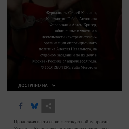
Журналисты Сергей Карелин,
Константин Габов, Антонина
Фаворская и Артем Кригер,
обвиненные в участии в
деятельности «экстремистской»
организации оппозиционного
политика Алексея Навального, на
судебном заседании по их делу в
Москве (Россия), 15 апреля 2025 года.
© 2025 REUTERS/Yulia Morozova
ДОСТУПНО НА
Share this via Facebook
Share this via Bluesky
Share this via Поделиться
Продолжая вести свою жестокую войну против
Украины, Кремль еще интенсивнее преследовал