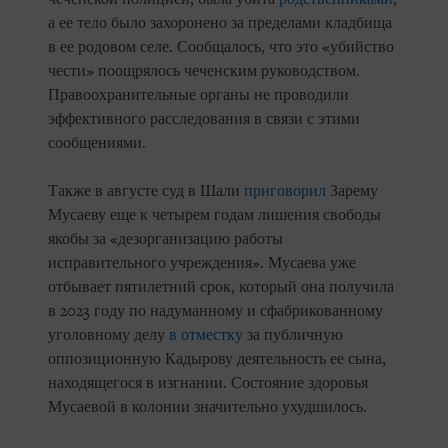
а ее тело было захоронено за пределами кладбища
в ее родовом селе. Сообщалось, что это «убийство
чести» поощрялось чеченским руководством.
Правоохранительные органы не проводили
эффективного расследования в связи с этими
сообщениями.
Также в августе суд в Шали
приговорил
Зарему
Мусаеву еще к четырем годам лишения свободы
якобы за «дезорганизацию работы
исправительного учреждения». Мусаева уже
отбывает пятилетний срок, который она получила
в 2023 году по надуманному и сфабрикованному
уголовному делу
в отместку
за публичную
оппозиционную Кадырову деятельность ее сына,
находящегося в изгнании. Состояние здоровья
Мусаевой в колонии значительно ухудшилось.