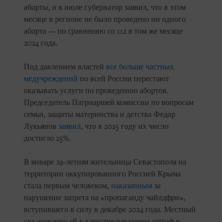
аборты, и в июле губернатор заявил, что в этом
месяце в регионе не было проведено ни одного
аборта — по сравнению со 112 в том же месяце
2024 года.
Под давлением властей
все больше частных
медучреждений
по всей России перестают
оказывать услуги по проведению абортов.
Председатель Патриаршей комиссии по вопросам
семьи, защиты материнства и детства Федор
Лукьянов
заявил
, что в 2025 году их число
достигло 25%.
В январе 29-летняя жительница Севастополя на
территории оккупированного Россией Крыма
стала первым человеком,
наказанным
за
нарушение запрета на «пропаганду чайлдфри»,
вступившего в силу в декабре 2024 года. Местный
суд назначил ей в качестве наказания штраф в