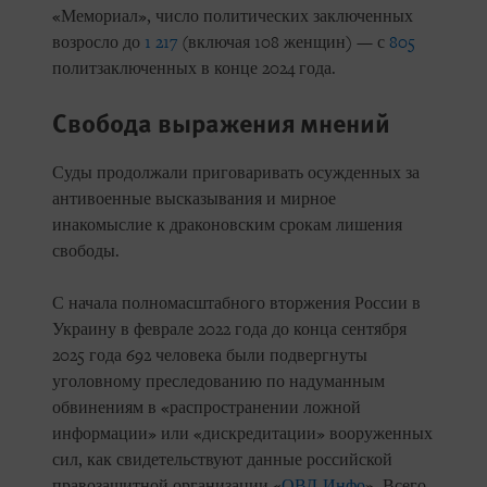
«Мемориал», число политических заключенных
возросло до
1 217
(включая 108 женщин) — с
805
политзаключенных в конце 2024 года.
Свобода выражения мнений
Суды продолжали приговаривать осужденных за
антивоенные высказывания и мирное
инакомыслие к драконовским срокам лишения
свободы.
С начала полномасштабного вторжения России в
Украину в феврале 2022 года до конца сентября
2025 года 692 человека были подвергнуты
уголовному преследованию по надуманным
обвинениям в «распространении ложной
информации» или «дискредитации» вооруженных
сил, как свидетельствуют данные российской
правозащитной организации «
ОВД-Инфо
». Всего