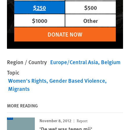
$250
$500
$1000
Other
DONATE NOW
Region / Country
Europe/Central Asia
Belgium
Topic
Women's Rights
Gender Based Violence
Migrants
MORE READING
November 8, 2012
Report
'De wet was tegen mij'