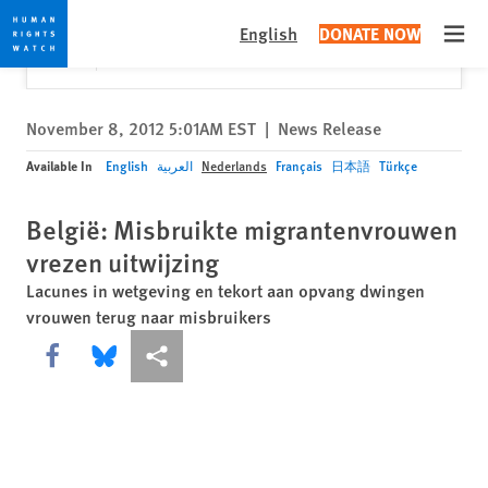
Skip
Skip
Close
Would you like to read this page in English?
✕
English
DONATE NOW
to
to
Open
Yes
No, don't ask again
cookie
main
privacy
content
notice
November 8, 2012 5:01AM EST
|
News Release
Available In
English
العربية
Nederlands
Français
日本語
Türkçe
België: Misbruikte migrantenvrouwen
vrezen uitwijzing
Lacunes in wetgeving en tekort aan opvang dwingen
vrouwen terug naar misbruikers
Share this via Facebook
Share this via Bluesky
More sharing options