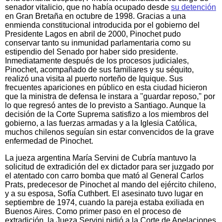
senador vitalicio, que no había ocupado desde
su detención
en Gran Bretaña en octubre de 1998. Gracias a una
enmienda constitucional introducida por el gobierno del
Presidente Lagos en abril de 2000, Pinochet pudo
conservar tanto su inmunidad parlamentaria como su
estipendio del Senado por haber sido presidente.
Inmediatamente después de los procesos judiciales,
Pinochet, acompañado de sus familiares y su séquito,
realizó una visita al puerto norteño de Iquique. Sus
frecuentes apariciones en público en esta ciudad hicieron
que la ministra de defensa le instara a "guardar reposo," por
lo que regresó antes de lo previsto a Santiago. Aunque la
decisión de la Corte Suprema satisfizo a los miembros del
gobierno, a las fuerzas armadas y a la Iglesia Católica,
muchos chilenos seguían sin estar convencidos de la grave
enfermedad de Pinochet.
La jueza argentina María Servini de Cubría mantuvo la
solicitud de extradición del ex dictador para ser juzgado por
el atentado con carro bomba que mató al General Carlos
Prats, predecesor de Pinochet al mando del ejército chileno,
y a su esposa, Sofía Cuthbert. El asesinato tuvo lugar en
septiembre de 1974, cuando la pareja estaba exiliada en
Buenos Aires. Como primer paso en el proceso de
extradición, la Jueza Servini pidió a la Corte de Apelaciones