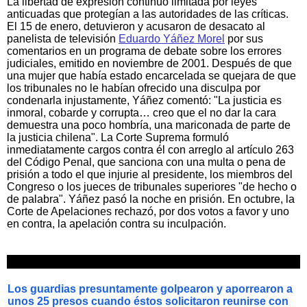
La libertad de expresión continuó limitada por leyes
anticuadas que protegían a las autoridades de las críticas.
El 15 de enero, detuvieron y acusaron de desacato al
panelista de televisión
Eduardo Yáñez Morel
por sus
comentarios en un programa de debate sobre los errores
judiciales, emitido en noviembre de 2001. Después de que
una mujer que había estado encarcelada se quejara de que
los tribunales no le habían ofrecido una disculpa por
condenarla injustamente, Yáñez comentó: "La justicia es
inmoral, cobarde y corrupta… creo que el no dar la cara
demuestra una poco hombría, una mariconada de parte de
la justicia chilena". La Corte Suprema formuló
inmediatamente cargos contra él con arreglo al artículo 263
del Código Penal, que sanciona con una multa o pena de
prisión a todo el que injurie al presidente, los miembros del
Congreso o los jueces de tribunales superiores "de hecho o
de palabra". Yáñez pasó la noche en prisión. En octubre, la
Corte de Apelaciones rechazó, por dos votos a favor y uno
en contra, la apelación contra su inculpación.
Los guardias presuntamente golpearon y aporrearon a
unos 25 presos cuando éstos solicitaron reunirse con