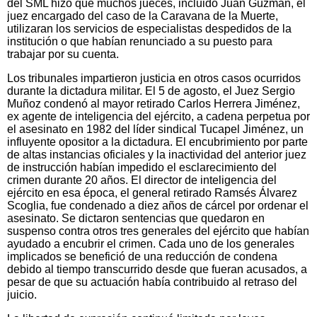
del SML hizo que muchos jueces, incluido Juan Guzmán, el
juez encargado del caso de la Caravana de la Muerte,
utilizaran los servicios de especialistas despedidos de la
institución o que habían renunciado a su puesto para
trabajar por su cuenta.
Los tribunales impartieron justicia en otros casos ocurridos
durante la dictadura militar. El 5 de agosto, el Juez Sergio
Muñoz condenó al mayor retirado Carlos Herrera Jiménez,
ex agente de inteligencia del ejército, a cadena perpetua por
el asesinato en 1982 del líder sindical Tucapel Jiménez, un
influyente opositor a la dictadura. El encubrimiento por parte
de altas instancias oficiales y la inactividad del anterior juez
de instrucción habían impedido el esclarecimiento del
crimen durante 20 años. El director de inteligencia del
ejército en esa época, el general retirado Ramsés Álvarez
Scoglia, fue condenado a diez años de cárcel por ordenar el
asesinato. Se dictaron sentencias que quedaron en
suspenso contra otros tres generales del ejército que habían
ayudado a encubrir el crimen. Cada uno de los generales
implicados se benefició de una reducción de condena
debido al tiempo transcurrido desde que fueran acusados, a
pesar de que su actuación había contribuido al retraso del
juicio.