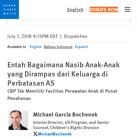
Skip
Skip
Close
Would you like to read this page in English?
✕
English
DONATE NOW
to
to
Open
Yes
No, don't ask again
cookie
main
privacy
content
notice
July 1, 2018 9:13PM EDT
|
Dispatches
Available In
English
Bahasa Indonesia
Español
Entah Bagaimana Nasib Anak-Anak
yang Dirampas dari Keluarga di
Perbatasan AS
CBP Tak Memiliki Fasilitas Perawatan Anak di Pusat
Penahanan
Michael Garcia Bochenek
Interim Director, US Program, and Senior
Counsel, Children’s Rights Division
MichaelBochenek
MichaelBochenek