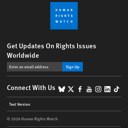
Get Updates On Rights Issues
Worldwide
Sign Up
BlueSky
X
Facebook
YouTube
Instagr
Linke
Tik
Connect With Us
Footer
Text Version
menu
© 2026 Human Rights Watch