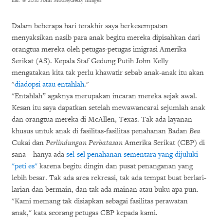
liar.
© 2018 John Moore/Getty Images
Dalam beberapa hari terakhir saya berkesempatan
menyaksikan nasib para anak begitu mereka dipisahkan dari
orangtua mereka oleh petugas-petugas imigrasi Amerika
Serikat (AS). Kepala Staf Gedung Putih John Kelly
mengatakan kita tak perlu khawatir sebab anak-anak itu akan
"
diadopsi atau entahlah
."
"Entahlah” agaknya merupakan incaran mereka sejak awal.
Kesan itu saya dapatkan setelah mewawancarai sejumlah anak
dan orangtua mereka di McAllen, Texas. Tak ada layanan
khusus untuk anak di fasilitas-fasilitas penahanan Badan
Bea
Cukai dan
Perlindungan Perbatasan
Amerika Serikat (CBP) di
sana—hanya ada
sel-sel penahanan sementara yang dijuluki
"peti es"
karena begitu dingin dan pusat penanganan yang
lebih besar. Tak ada area rekreasi, tak ada tempat buat berlari-
larian dan bermain, dan tak ada mainan atau buku apa pun.
"Kami memang tak disiapkan sebagai fasilitas perawatan
anak," kata seorang petugas CBP kepada kami.