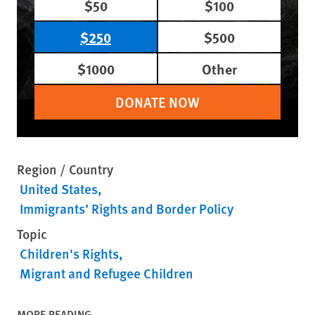
$50
$100
$250
$500
$1000
Other
DONATE NOW
Region / Country
United States
Immigrants’ Rights and Border Policy
Topic
Children's Rights
Migrant and Refugee Children
MORE READING