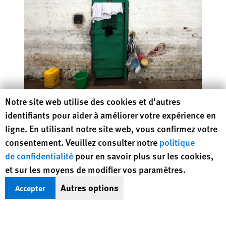
Children Behind Bars
Human Rights Watch cookie preferences
Notre site web utilise des cookies et d'autres
The Global Overuse of Detention of Children
identifiants pour aider à améliorer votre expérience en
ligne. En utilisant notre site web, vous confirmez votre
consentement. Veuillez consulter notre
politique
de confidentialité
pour en savoir plus sur les cookies,
Protéger les droits, sauver des vies
et sur les moyens de modifier vos paramètres.
Autres options
Accepter
HRW défend les droits humains dans près de
100 pays à travers le monde, mettant en
lumière les violations et appelant à traduire