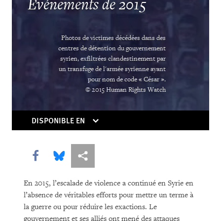
Rights in Transition
Événements de 2015
Children Behind Bars
Photos de victimes décédées dans des
centres de détention du gouvernement
syrien, exfiltrées clandestinement par
un transfuge de l'armée syrienne ayant
pour nom de code « César ».
© 2015 Human Rights Watch
DISPONIBLE EN
ACHETER
Share this via Facebook
Share this via Bluesky
Share this via Partagez
TÉLÉCHARGER
En 2015, l’escalade de violence a continué en Syrie en
l’absence de véritables efforts pour mettre un terme à
la guerre ou pour réduire les exactions. Le
gouvernement et ses alliés ont mené des attaques