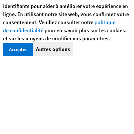
identifiants pour aider à améliorer votre expérience en
ligne. En utilisant notre site web, vous confirmez votre
consentement. Veuillez consulter notre
politique
Recevoir des infos (en anglais) sur les
de confidentialité
pour en savoir plus sur les cookies,
droits humains dans le monde
et sur les moyens de modifier vos paramètres.
S’inscrire
Autres options
Accepter
BlueSky
X
Facebook
YouTub
Insta
Lin
Suivez-nous
Footer
Contactez-nous
Corrections
Politique de confidentialité
menu
Plan du site
Version texte
© 2026 Human Rights Watch
Human Rights Watch
| 350 Fifth Avenue, 34th Floor | New York,
NY
10118-3299
USA
|
t
1.212.290.4700