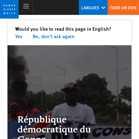
Skip
Skip
LANGUES
FAIRE UN DON
to
to
cookie
main
privacy
content
Fermer
Would you like to read this page in English?
✕
notice
Yes
No, don't ask again
Rapport mondial 2017
La dangereuse montée du populisme
Kenneth Roth
Ex-Directeur exécutif de Human Rights Watch
République
The Lost Years
démocratique du