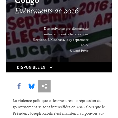
Overreach
Congo
Événements de 2016
When Exposing Abusers Is Not Enough
Des activistes pro-démocratie
manifestent contre le report des
élections, à Kinshasa, le 19 septembre
2016.
© 2016 Privé
DISPONIBLE EN
TÉLÉCHARGER
Share this via Facebook
Share this via Bluesky
Share this via Partagez
La violence politique et les mesures de répression du
gouvernement se sont intensifiées en 2016 alors que le
Président Joseph Kabila s’est maintenu au pouvoir au-