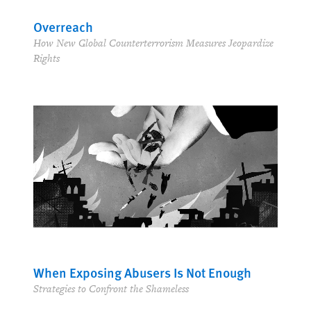
Overreach
How New Global Counterterrorism Measures Jeopardize
Rights
When Exposing Abusers Is Not Enough
Strategies to Confront the Shameless