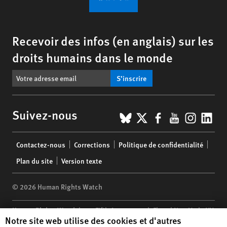
Recevoir des infos (en anglais) sur les
droits humains dans le monde
S’inscrire
BlueSky
X
Facebook
YouTub
Insta
Lin
Suivez-nous
Footer
Contactez-nous
Corrections
Politique de confidentialité
menu
Plan du site
Version texte
© 2026 Human Rights Watch
Human Rights Watch
| 350 Fifth Avenue, 34th Floor | New York,
NY
Human Rights Watch cookie preferences
Notre site web utilise des cookies et d'autres
10118-3299
USA
|
t
1.212.290.4700