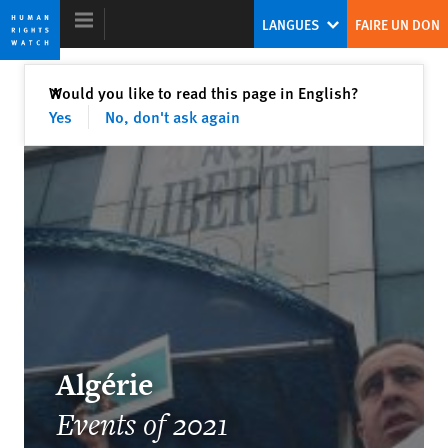
Skip
Skip
LANGUES
FAIRE UN DON
to
to
cookie
main
privacy
content
Fermer
Would you like to read this page in English?
✕
notice
Yes
No, don't ask again
Rapport mondial 2022
Face aux autocrates sur la défensive,
les dirigeants démocrates seront-ils à
la hauteur ?
Kenneth Roth
Ex-Directeur exécutif de Human Rights Watch
Algérie
Events of 2021