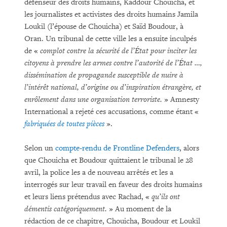
défenseur des droits humains, Kaddour Chouicha, et
les journalistes et activistes des droits humains Jamila
Loukil (l’épouse de Chouicha) et Saïd Boudour, à
Oran. Un tribunal de cette ville les a ensuite inculpés
de «
complot contre la sécurité de l’État pour inciter les
citoyens à prendre les armes contre l’autorité de l’État …,
dissémination de propagande susceptible de nuire à
l’intérêt national, d’origine ou d’inspiration étrangère, et
enrôlement dans une organisation terroriste.
» Amnesty
International a rejeté ces accusations, comme étant «
fabriquées
de toutes pièces
».
Selon un
compte-rendu de Frontline Defenders
, alors
que Chouicha et Boudour quittaient le tribunal le 28
avril, la police les a de nouveau arrêtés et les a
interrogés sur leur travail en faveur des droits humains
et leurs liens prétendus avec Rachad, «
qu’ils ont
démentis catégoriquement.
» Au moment de la
rédaction de ce chapitre, Chouicha, Boudour et Loukil