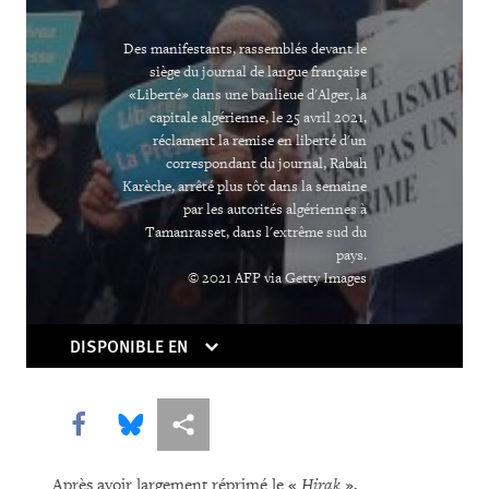
Des manifestants, rassemblés devant le
siège du journal de langue française
«Liberté» dans une banlieue d'Alger, la
capitale algérienne, le 25 avril 2021,
réclament la remise en liberté d'un
correspondant du journal, Rabah
Karèche, arrêté plus tôt dans la semaine
par les autorités algériennes à
Tamanrasset, dans l'extrême sud du
pays.
© 2021 AFP via Getty Images
DISPONIBLE EN
Share this via Facebook
Share this via Bluesky
Share this via Partagez
Après avoir largement réprimé le «
Hirak
»,