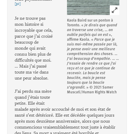
[30]
Click to ex
Je ne trouve pas
Kaola Baird sur un ponton à
mon histoire si
Toronto. «
Je dirais que quand
on traverse une crise, … on
incroyable que cela,
oublie parfois qui on est
»,
parce que j’ai croisé
affirme Kaola. «
Parce que je
beaucoup de
suis moi-même passée par là,
monde qui avait
je pense avoir une meilleure
compréhension des choses. …
connu bien plus de
J’ai beaucoup d’empathie. … …
difficultés que moi.
J’essaie de rendre ce que j’ai
… Mais j’ai passé
reçu et ce que je continue de
toute ma vie dans
recevoir. La boucle est
bouclée, mais je pense
une peur absolue.
toujours que la boucle
s’agrandit.
»
© 2021 Samer
J’ai perdu ma mère
Muscati/Human Rights Watch
quand j’étais toute
petite. Elle était
malade après avoir accouché de moi et son état de
santé s’est détérioré. Elle est décédée quelques jours
après mon deuxième anniversaire, alors que nous
commencions vraisemblablement tout juste à établir
des liens. Sa mort a vraiment été horrible et