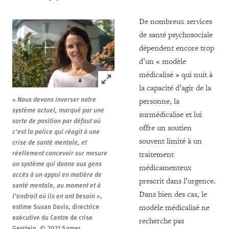
De nombreux services
de santé psychosociale
dépendent encore trop
d’un « modèle
médicalisé » qui nuit à
Click to expand Image
la capacité d’agir de la
«
Nous devons inverser notre
personne, la
système actuel, marqué par une
surmédicalise et lui
sorte de position par défaut où
offre un soutien
c’est la police qui réagit à une
souvent limité à un
crise de santé mentale, et
réellement concevoir sur mesure
traitement
un système qui donne aux gens
médicamenteux
accès à un appui en matière de
prescrit dans l’urgence.
santé mentale, au moment et à
Dans bien des cas, le
l’endroit où ils en ont besoin
»,
estime Susan Davis, directrice
modèle médicalisé ne
exécutive du Centre de crise
recherche pas
Gerstein.
© 2021 Samer