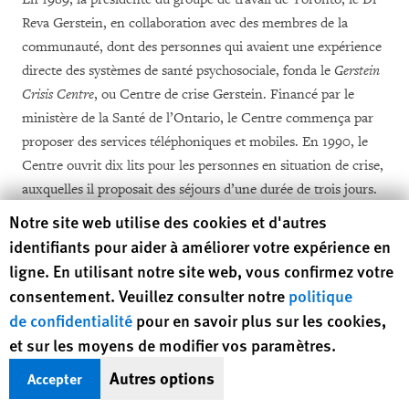
Reva Gerstein, en collaboration avec des membres de la
communauté, dont des personnes qui avaient une expérience
directe des systèmes de santé psychosociale, fonda le
Gerstein
Crisis Centre
, ou Centre de crise Gerstein. Financé par le
ministère de la Santé de l’Ontario, le Centre commença par
proposer des services téléphoniques et mobiles. En 1990, le
Centre ouvrit dix lits pour les personnes en situation de crise,
auxquelles il proposait des séjours d’une durée de trois jours.
[36]
Human Rights Watch cookie preferences
Notre site web utilise des cookies et d'autres
identifiants pour aider à améliorer votre expérience en
À l’époque, la principale source de soutien à laquelle
ligne. En utilisant notre site web, vous confirmez votre
pouvaient accéder les habitants de Toronto qui avaient des
consentement. Veuillez consulter notre
politique
troubles psychosociaux était un modèle médicalisé au sens
de confidentialité
pour en savoir plus sur les cookies,
strict du terme centré autour des hôpitaux où les pratiques
et sur les moyens de modifier vos paramètres.
[37]
contraignantes étaient monnaie courante.
De nombreuses
Autres options
Accepter
personnes ayant des troubles psychosociaux, ainsi que des
professionnels de la santé psychosociale progressistes,