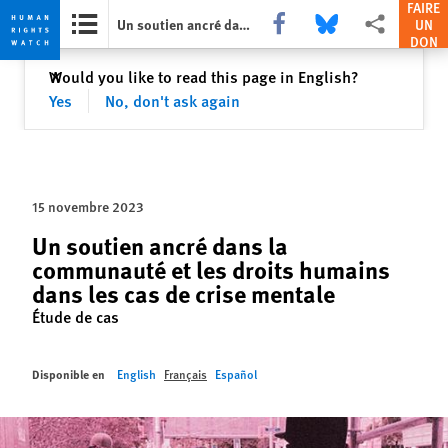
FAIRE
Share this via Facebook
Share this via Bluesky
Share this via P
Un soutien ancré dans la communauté et les droits humains dans les cas de crise mentale
UN
DON
Skip
Skip
Fermer
Would you like to read this page in English?
✕
to
to
Yes
No, don't ask again
cookie
main
privacy
content
notice
15 novembre 2023
Un soutien ancré dans la
communauté et les droits humains
dans les cas de crise mentale
Étude de cas
Disponible en
English
Français
Español