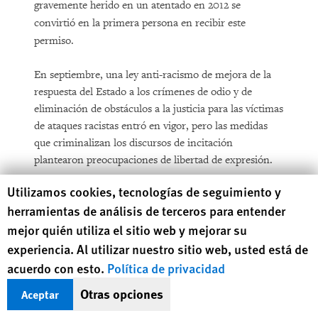
gravemente herido en un atentado en 2012 se
convirtió en la primera persona en recibir este
permiso.
En septiembre, una ley anti-racismo de mejora de la
respuesta del Estado a los crímenes de odio y de
eliminación de obstáculos a la justicia para las víctimas
de ataques racistas entró en vigor, pero las medidas
que criminalizan los discursos de incitación
plantearon preocupaciones de libertad de expresión.
Human Rights Watch cookie preferences
Utilizamos cookies, tecnologías de seguimiento y
En abril, dos hombres fueron condenados a cadena
herramientas de análisis de terceros para entender
perpetua por el asesinato en Atenas en enero de 2013
mejor quién utiliza el sitio web y mejorar su
de un trabajador paquistaní. El tribunal no clasificó el
crimen como un acto motivado por cuestiones
experiencia. Al utilizar nuestro sitio web, usted está de
raciales.
acuerdo con esto.
Política de privacidad
Otras opciones
Aceptar
Se espera que el juicio sobre el asesinato en
septiembre de 2013 del rapero antifascista Pavlos