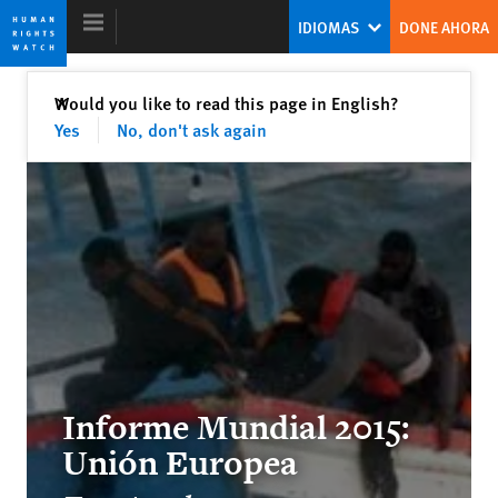
Skip
Skip
IDIOMAS
DONE AHORA
to
to
cookie
main
privacy
content
Cerrar
Would you like to read this page in English?
✕
notice
Yes
No, don't ask again
Informe Mundial 2015
El falso consuelo de la tiranía
Kenneth Roth
Ex director ejecutivo
Informe Mundial 2015:
Internet en la encrucijada
Unión Europea