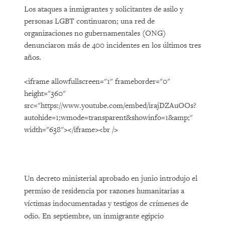
Los ataques a inmigrantes y solicitantes de asilo y
personas LGBT continuaron; una red de
organizaciones no gubernamentales (ONG)
denunciaron más de 400 incidentes en los últimos tres
años.
<iframe allowfullscreen="1" frameborder="0"
height="360"
src="https://www.youtube.com/embed/irajDZAuOOs?
autohide=1;wmode=transparent&showinfo=1&amp;"
width="638"></iframe><br />
Un decreto ministerial aprobado en junio introdujo el
permiso de residencia por razones humanitarias a
víctimas indocumentadas y testigos de crímenes de
odio. En septiembre, un inmigrante egipcio