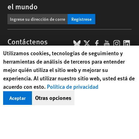
el mundo
Regístrese
BlueSky
X
Facebook
YouTub
Insta
Lin
Contáctenos
Human Rights Watch cookie preferences
Utilizamos cookies, tecnologías de seguimiento y
Footer
Contáctenos
Correcciones
Mapa del sitio
herramientas de análisis de terceros para entender
menu
mejor quién utiliza el sitio web y mejorar su
Versión en texto
experiencia. Al utilizar nuestro sitio web, usted está de
© 2026 Human Rights Watch
acuerdo con esto.
Política de privacidad
Otras opciones
Aceptar
Human Rights Watch
| 350 Fifth Avenue, 34th Floor | New York,
NY
10118-3299
USA
|
t
1.212.290.4700
Human Rights Watch
is a 501(C)(3) nonprofit registered in the US
under EIN: 13-2875808