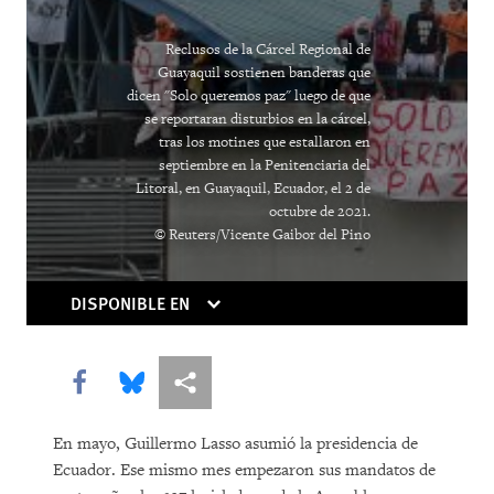
Reclusos de la Cárcel Regional de
Guayaquil sostienen banderas que
dicen "Solo queremos paz" luego de que
se reportaran disturbios en la cárcel,
tras los motines que estallaron en
septiembre en la Penitenciaria del
Litoral, en Guayaquil, Ecuador, el 2 de
octubre de 2021.
© Reuters/Vicente Gaibor del Pino
DISPONIBLE EN
Share this via Facebook
Share this via Bluesky
Share this via Compartir
En mayo, Guillermo Lasso asumió la presidencia de
Ecuador. Ese mismo mes empezaron sus mandatos de