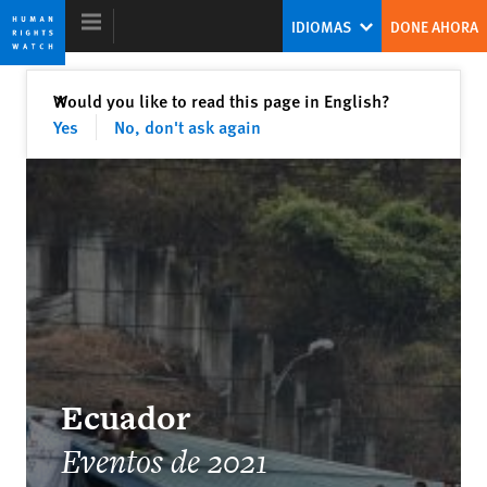
Skip
Skip
IDIOMAS
DONE AHORA
to
to
cookie
main
privacy
content
Cerrar
Would you like to read this page in English?
✕
notice
Yes
No, don't ask again
Informe Mundial 2022
Con los autócratas a la defensiva,
¿estarán los líderes democráticos a la
altura de las circunstancias?
Kenneth Roth
Ex director ejecutivo
Ecuador
Eventos de 2021