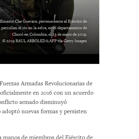
Ernesto Che Guevara, perteneciente al Ejército de
atrullan el río en la selva, en el departamento de
Chocó en Colombia, el 23 de mayo de 2019.
© 2019 RAUL ARBOLEDA/AFP via Getty Images
s Fuerzas Armadas Revolucionarias de
oficialmente en 2016 con un acuerdo
conflicto armado disminuyó
go adoptó nuevas formas y persisten
s a manos de miembros del Ejército de