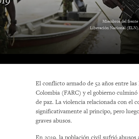
019
Miembros del frente 
Liberación Nacional (ELN), p
El conflicto armado de 52 años entre la
Colombia (FARC) y el gobierno culminó 
de paz. La violencia relacionada con el 
significativamente al principo, pero lue
graves abusos.
En 2019, la población civil sufrió abuso