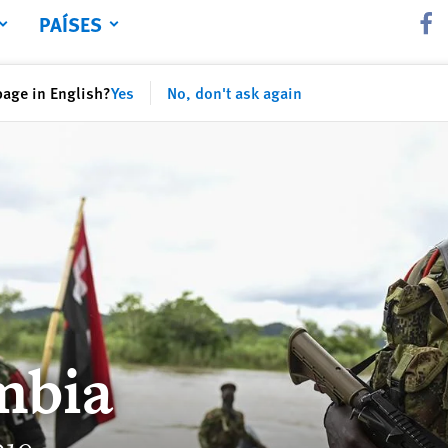
PAÍSES
Share 
page in English?
Yes
No, don't ask again
mbia