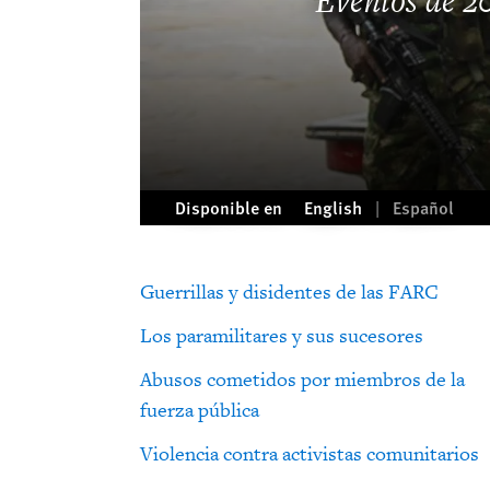
Eventos de 2
Disponible en
English
Español
Guerrillas y disidentes de las FARC
Los paramilitares y sus sucesores
Abusos cometidos por miembros de la
fuerza pública
Violencia contra activistas comunitarios