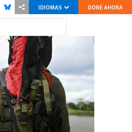
IDIOMAS
DONE AHORA
this via Facebook
Share this via Bluesky
Share this via Compartir