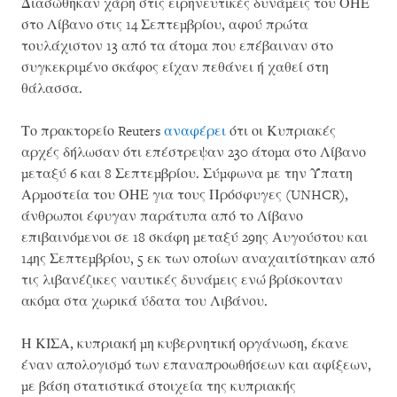
Διασώθηκαν χάρη στις ειρηνευτικές δυνάμεις του ΟΗΕ
στο Λίβανο στις 14 Σεπτεμβρίου, αφού πρώτα
τουλάχιστον 13 από τα άτομα που επέβαιναν στο
συγκεκριμένο σκάφος είχαν πεθάνει ή χαθεί στη
θάλασσα.
Το πρακτορείο Reuters
αναφέρει
ότι οι Κυπριακές
αρχές δήλωσαν ότι επέστρεψαν 230 άτομα στο Λίβανο
μεταξύ 6 και 8 Σεπτεμβρίου. Σύμφωνα με την Ύπατη
Αρμοστεία του ΟΗΕ για τους Πρόσφυγες (UNHCR),
άνθρωποι έφυγαν παράτυπα από το Λίβανο
επιβαινόμενοι σε 18 σκάφη μεταξύ 29ης Αυγούστου και
14ης Σεπτεμβρίου, 5 εκ των οποίων αναχαιτίστηκαν από
τις λιβανέζικες ναυτικές δυνάμεις ενώ βρίσκονταν
ακόμα στα χωρικά ύδατα του Λιβάνου.
Η ΚΙΣΑ, κυπριακή μη κυβερνητική οργάνωση, έκανε
έναν απολογισμό των επαναπροωθήσεων και αφίξεων,
με βάση στατιστικά στοιχεία της κυπριακής