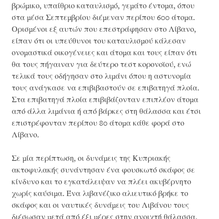
βρώμικο, υπαίθριο καταυλισμό, γεμάτο έντομα, όπου
στα μέσα Σεπτεμβρίου διέμεναν περίπου 600 άτομα.
Ορισμένοι εξ αυτών που επεστράφησαν στο Λίβανο,
είπαν ότι οι υπεύθυνοι του καταυλισμού κάλεσαν
ονομαστικά οικογένειες και άτομα και τους είπαν ότι
θα τους πήγαιναν για δεύτερο τεστ κορονοϊού, ενώ
τελικά τους οδήγησαν στο λιμάνι όπου η αστυνομία
τους ανάγκασε να επιβιβαστούν σε επιβατηγά πλοία.
Στα επιβατηγά πλοία επιβιβάζονταν επιπλέον άτομα
από άλλα λιμάνια ή από βάρκες στη θάλασσα και έτσι
επιστρέφονταν περίπου 80 άτομα κάθε φορά στο
Λίβανο.
Σε μία περίπτωση, οι δυνάμεις της Κυπριακής
ακτοφυλακής συνάντησαν ένα φουσκωτό σκάφος σε
κίνδυνο και το εγκατάλειψαν να πλέει ακυβέρνητο
χωρίς καύσιμα. Ένα λιβανέζικο αλιευτικό βρήκε το
σκάφος και οι ναυτικές δυνάμεις του Λιβάνου τους
διέσωσαν μετά από έξι μέρες στην ανοιχτή θάλασσα.