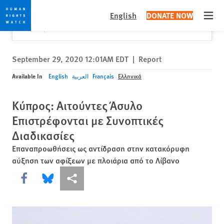
Skip
Skip
Close
Would you like to read this page in English?
✕
English
DONATE NOW
to
to
Open
Yes
No, don't ask again
cookie
main
privacy
content
notice
September 29, 2020 12:01AM EDT
|
Report
Available In
English
العربية
Français
Ελληνικά
Κύπρος: Αιτούντες Άσυλο
Επιστρέφονται με Συνοπτικές
Διαδικασίες
Επαναπροωθήσεις ως αντίδραση στην κατακόρυφη
αύξηση των αφίξεων με πλοιάρια από το Λίβανο
Share this via Facebook
Share this via Bluesky
More sharing options