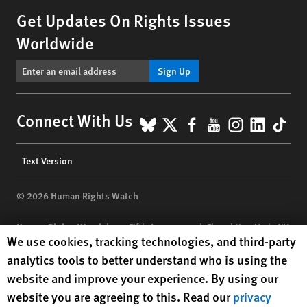
Get Updates On Rights Issues
Worldwide
Sign Up
BlueSky
X
Facebook
YouTube
Instagr
Linke
Tik
Connect With Us
Footer
Text Version
menu
© 2026 Human Rights Watch
Human Rights Watch
| 350 Fifth Avenue, 34th Floor | New York,
NY
Human Rights Watch cookie preferences
We use cookies, tracking technologies, and third-party
10118-3299
USA
|
t
1.212.290.4700
analytics tools to better understand who is using the
Human Rights Watch
is a 501(C)(3) nonprofit registered in the US
website and improve your experience. By using our
under EIN: 13-2875808
website you are agreeing to this. Read our
privacy