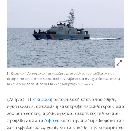
Click to
Η Κυπριακή Ακτοφυλακή μεταφέρει μετανάστες που επέβαιναν σε
σκάφος, το οποίο απέπλευσε από τον Λίβανο και αναχαιτίστηκε στις 14
Ιανουαρίου 2020.
© 2020 Γιάννης Κούρτογλου/Reuters
(Αθήνα) - Η
κυπριακή
ακτοφυλακή επαναπροώθησε,
εγκάτελειψε, απέλασε ή επέστρεψε περισσότερους από
200 μετανάστες, πρόσφυγες και αιτούντες άσυλο που
προήλθαν από το
Λίβανο
κατά την πρώτη εβδομάδα του
Σεπτεμβρίου 2020, χωρίς να τους δώσει την ευκαιρία να