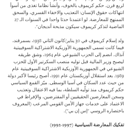
لربع قرن. حكم كريموف بالخوف، وأنشأ نظاما تغذى من أسوأ
انتهاكات حقوق الإنسان: التعذيب والاخفاء القسري، والسحق
الممنهج للمعارضة. لو اعتمدنا حدثا واحدا في السنوات الـ 27
الماضية لتذكر كريموف سيكون مذبحة أنديجان".
ولد إسلام كريموف في 30 يناير/كانون الثاني 1938، بسمرقند،
فيما كانت تسمى الجمهورية الأوزبكية الاشتراكية السوفييتية
آنذاك. انضم إلى الحزب الشيوعي عام 1964، وشق طريقه
ليصبح وزير المالية قبل توليه منصب السكرتير الأول للحزب
الشيوعي في الجمهورية الأوزبكية الاشتراكية السوفييتية عام
1989. بعد استقلال أوزبكستان عام 1991، أصبح رئيسا لأكبر دولة
من حيث عدد السكان في آسيا الوسطى. ميّز القمع السياسي
حكم كريموف منذ تولّيه السلطة، بما فيه الاعتقال وتعذيب
وسجن المعارضين الحقيقيين أو المفترضين، والإفراط في
الاعتماد على خدمات جهاز الأمن القومي المرعب (المعروف
باختصاره الروسي "إس إن بي").
تفكيك المعارضة السياسية
(1992-1997)