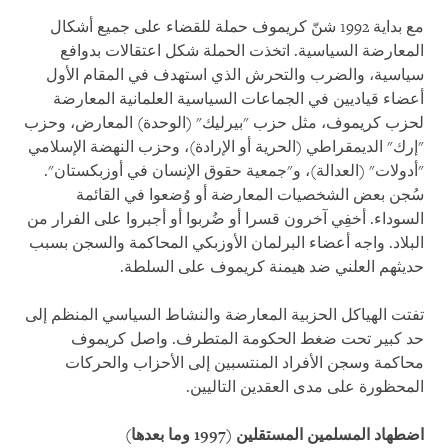
مع بداية 1992 شنّ كريموف حملة للقضاء على جميع أشكال
المعارضة السياسية. اتخذت الحملة شكل اعتقالات بدوافع
سياسية، والضرب والتحرش الذي استهدف في المقام الأول
أعضاء قياديين في الجماعات السياسية العلمانية المعارضة
لحزب كريموف، مثل حزب "بيرليك" (الوحدة) المعارض، وحزب
"إرك" الديمقراطي (الحرية أو الإرادة)، وحزب النهضة الإسلامي
"أدولات" (العدالة)، و"جمعية حقوق الإنسان في أوزبكستان".
سُجن بعض الشخصيات المعارضة أو وُضعوا في القائمة
السوداء. أخفِي آخرون قسرا أو ضُربوا أو أجبروا على الفرار من
البلاد. واجه أعضاء البرلمان الأوزبكي المحاكمة والسجن بسبب
حديثهم العلني ​​ضد هيمنة كريموف على السلطة
.
تفتت الهياكل الحزبية المعارضة والنشاط السياسي المنظم إلى
حد كبير تحت ضغط الحكومة المتطرف. واصل كريموف
محاكمة وسجن الأفراد المنتسبين إلى الأحزاب والحركات
المحظورة على مدى العقدين التاليين
.
اضطهاد المسلمين المستقلين (1997 وما بعدها)