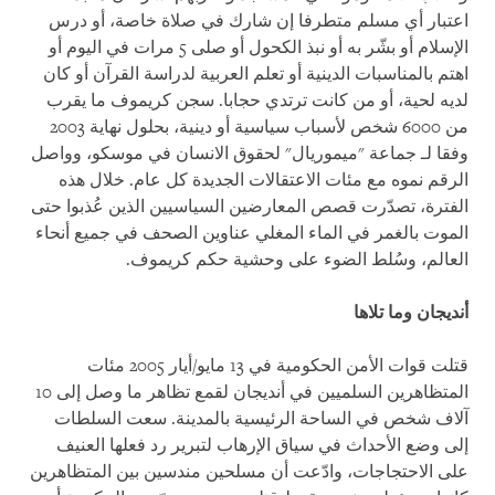
اعتبار أي مسلم متطرفا إن شارك في صلاة خاصة، أو درس
الإسلام أو بشّر به أو نبذ الكحول أو صلى 5 مرات في اليوم أو
اهتم بالمناسبات الدينية أو تعلم العربية لدراسة القرآن أو كان
لديه لحية، أو من كانت ترتدي حجابا. سجن كريموف ما يقرب
من 6000 شخص لأسباب سياسية أو دينية، بحلول نهاية 2003
وفقا لـ جماعة "ميموريال" لحقوق الانسان في موسكو، وواصل
الرقم نموه مع مئات الاعتقالات الجديدة كل عام. خلال هذه
الفترة، تصدّرت قصص المعارضين السياسيين الذين عُذبوا حتى
الموت بالغمر في الماء المغلي عناوين الصحف في جميع أنحاء
العالم، وسُلط الضوء على وحشية حكم كريموف
.
أنديجان وما تلاها
قتلت قوات الأمن الحكومية في 13 مايو/أيار 2005 مئات
المتظاهرين السلميين في أنديجان لقمع تظاهر ما وصل إلى 10
آلاف شخص في الساحة الرئيسية بالمدينة. سعت السلطات
إلى وضع الأحداث في سياق الإرهاب لتبرير رد فعلها العنيف
على الاحتجاجات، وادّعت أن مسلحين مندسين بين المتظاهرين