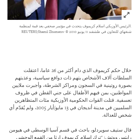
Click to expand Image
.الرئيس الأوزبكي اسلام كريموف يتحدث في مؤتمر صحفي بعد قمة لمنظمة
شنغهاي للتعاون في طشقند 11 يونيو 2010
© REUTERS/Shamil Zhumatov
خلال حكم كريموف الذي دام أكثر من 26 عاما، اعتقلت
السلطات آلاف الأشخاص بتهم ذات دوافع سياسية، وعذبتهم
بصورة روتينية في السجون ومراكز الشرطة، وأجبرت ملايين
المواطنين، بمن فيهم الأطفال على جني القطن في ظروف
تعسفية. قتلت القوات الحكومية الأوزبكية مئات المتظاهرين
السلميين في مدينة أنديجان في 13 مايو/أيار 2005، ولم يُقدّم أي
شخص للعدالة
.
قال ستيف سويردلو، باحث في قسم آسيا الوسطى في هيومن
رايتس ووتش: "ترك إسلام كريموف إرثا من القمع الوحشي