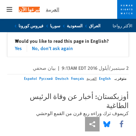
العربية
تبرعوا الآن
 menu
Skip
Skip
الأكثر رواجا
العراق
السعودية
سوريا
فيروس كورونا
to
to
cookie
main
إغلاق
Would you like to read this page in English?
✕
content
privacy
Yes
No, don't ask again
notice
2 سبتمبر/أيلول 2016 9:13AM EDT
|
بيان صحفي
متوفر بـ
English
العربية
Français
Deutsch
Русский
Español
أوزبكستان: أخبار عن وفاة الرئيس
الطاغية
كريموف ترك وراءه ربع قرن من القمع الوحشي
Share this via Facebook
Share this via مشاركة
Share this via Bluesky