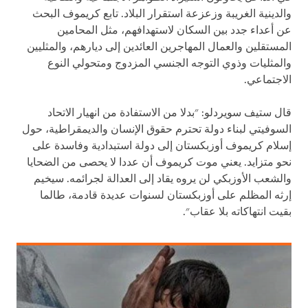
والدينية الغريبة وزعزعة استقرار البلاد. تابع كريموف البحث
عن أعداء جدد بين السكان لاستهدافهم، مثل المحامين
المستقلين والعمال المهاجرين العائدين إلى ديارهم، والمثليين
والمثليات وذوي التوجه الجنسي المزدوج ومتحولي النوع
الاجتماعي.
قال ستيف سويردلو: "بدلا من الاستفادة من انهيار الاتحاد
السوفيتي لبناء دولة تحترم حقوق الإنسان والديمقراطية، حول
إسلام كريموف أوزبكستان إلى دولة استبدادية وفاسدة على
نحو متزايد. يعني موت كريموف أن عددا لا يحصى من الضحايا
والشعب الأوزبكي لن يروه يقاد إلى العدالة لجرائمه. سيخيم
إرثه المظلم على أوزبكستان لسنوات عديدة قادمة، طالما
بقيت انتهاكاته بلا عقاب".