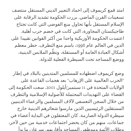
امتد قمع كريموف إلى اخماد التعبير الديني المستقل منتصف
تسعينات القرن الماضي. بررت الحكومة تشديد الرقابة على
الإسلام المستقل بأنها تحاول منع الفوضى التي كانت تجتاح
طاجيكستان المجاورة، التي كانت في خضم حرب أهلية.
اعتمدت الحكومة الأوزبكية واحدا من أكثر القوانين تقييدا​​ على
الدين في العالم عام 1998، باسم منع التطرف. حظر معظم
أشكال العبادة العامة أو المستقلة، ونظّم الملابس الدينية،
ووضع المساجد تحت السيطرة الفعلية للدولة
.
وضع كريموف اضطهاده للمسلمين المتدينين بالبلاد في إطار
"الحرب العالمية على الإرهاب" بعد هجمات القاعدة على
الولايات المتحدة في 11 سبتمبر/أيلول 2001. سعت الحكومة إلى
القضاء على التهديدات المحتملة للأصولية الإسلامية والتطرف
من خلال السجن التعسفي لآلاف المسلمين والزعماء الدينيين
المستقلين الرئيسيين الذين مارسوا شعائرهم الدينية خارج
سيطرة الدولة الصارمة. كان المعتقلون في البداية أعضاء في
جماعات، منهم من كان يحضر اجتماعات خدمية من حين لآخر،
وطلاب الأئمة وموظفي المساجد وأقاربهم. سرعان ما بدأ