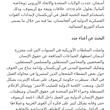
أنديجان. جددت الولايات المتحدة والاتحاد الأوروبي (وبخاصة
ألمانيا) بحلول عام 2009، علاقات وثيقة مع كريموف، وذلك
باستخدام البنية التحتية للنقل في أوزبكستان لإمدادات القوات
العسكرية الدولية في أفغانستان، بما فيه من خلال ما يسمى
شبكة التوزيع الشمالية
.
البحث عن أعداء جدد
واصلت السلطات الأوزبكية في السنوات التي تلت مجزرة
أنديجان اضطهاد الجماعات المدافعة عن حقوق الإنسان
والصحفيين والمحامين المستقلين والمسلمين المستقلين،
وتفكيك المجتمع المدني في أوزبكستان وإدامة مناخ من الخوف
حول بعض النشطاء الشجعان الذين استمروا في محاولة العمل
في البلاد. سيطرت حكومة كريموف على شبكة الإنترنت بشكل
كامل، ومنعت "اللجنة الدولية للصليب الأحمر" ووسائل الإعلام
المستقلة وخبراء الأمم المتحدة في حقوق الإنسان ومنظمات
حقوق الإنسان الدولية من العمل داخل البلاد. اعتمد كريموف
حتى وفاته بشكل كبير على فكرة أن القوى الغربية وعملاءها
في الداخل يحاولون استيراد الظواهر الاجتماعية والثقافية