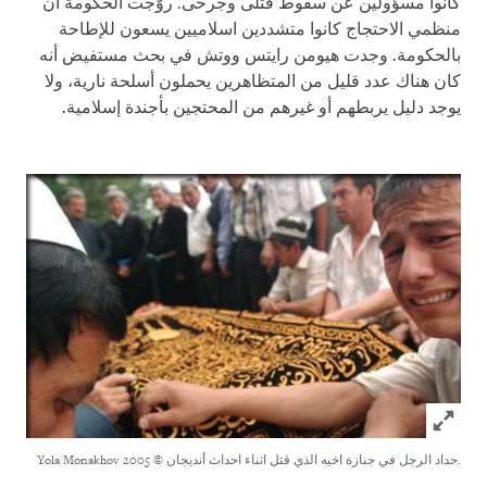
كانوا مسؤولين عن سقوط قتلى وجرحى. روّجت الحكومة أن
منظمي الاحتجاج كانوا متشددين اسلاميين يسعون للإطاحة
بالحكومة. وجدت هيومن رايتس ووتش في بحث مستفيض أنه
كان هناك عدد قليل من المتظاهرين يحملون أسلحة نارية، ولا
يوجد دليل يربطهم أو غيرهم من المحتجين بأجندة إسلامية
.
Click to expand Image
.حداد الرجل في جنازة اخيه الذي قتل اثناء احداث أنديجان
© 2005 Yola Monakhov