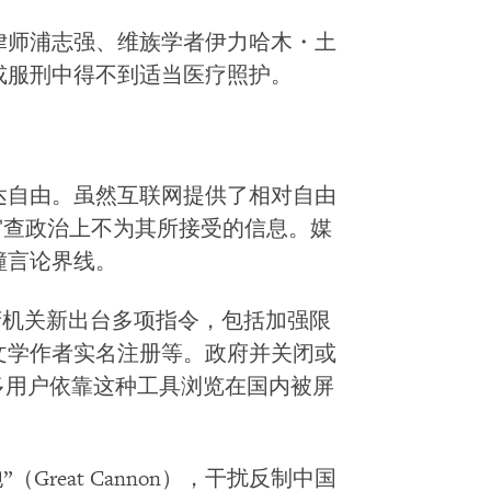
律师浦志强、维族学者伊力哈木・土
或服刑中得不到适当医疗照护。
达自由。虽然互联网提供了相对自由
审查政治上不为其所接受的信息。媒
撞言论界线。
政府机关新出台多项指令，包括加强限
文学作者实名注册等。政府并关闭或
多用户依靠这种工具浏览在国内被屏
Great Cannon），干扰反制中国