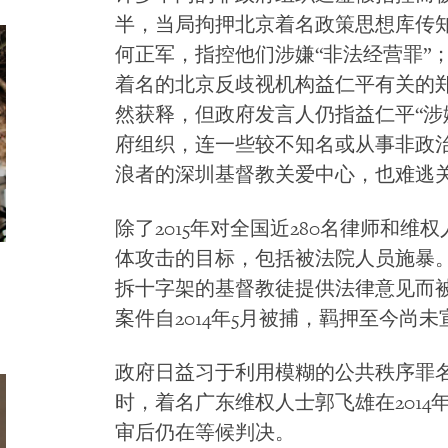
半，当局拘押北京着名政策思想库传
何正军，指控他们涉嫌“非法经营罪”；
着名的北京反歧视机构益仁平有关的
然获释，但政府发言人仍指益仁平“涉
府组织，连一些较不知名或从事非政
浪者的深圳基督教关爱中心，也难逃
除了2015年对全国近280名律师和
体攻击的目标，包括被法院人员施暴
拆十字架的基督教徒提供法律意见而
案件自2014年5月被捕，羁押至今尚未
政府日益习于利用模糊的公共秩序罪
时，着名广东维权人士郭飞雄在2014年
审后仍在等候判决。