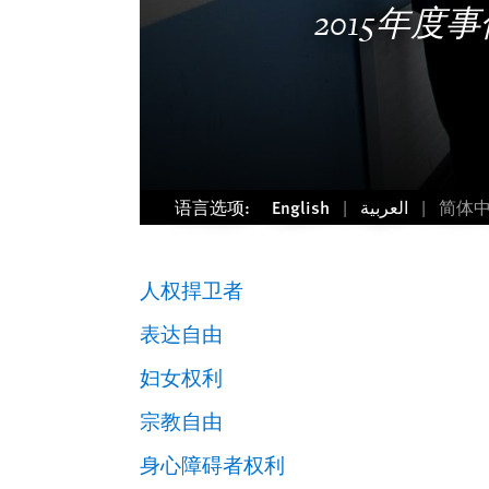
2015年度
语言选项:
English
العربية
简体
人权捍卫者
表达自由
妇女权利
宗教自由
身心障碍者权利