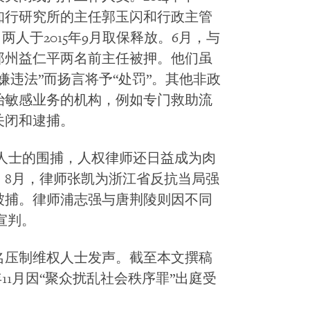
知行研究所的主任郭玉闪和行政主管
两人于2015年9月取保释放。6月，与
郑州益仁平两名前主任被押。他们虽
嫌违法”而扬言将予“处罚”。其他非政
治敏感业务的机构，例如专门救助流
关闭和逮捕。
维权人士的围捕，人权律师还日益成为肉
。8月，律师张凯为浙江省反抗当局强
被捕。律师浦志强与唐荆陵则因不同
宣判。
名压制维权人士发声。截至本文撰稿
11月因“聚众扰乱社会秩序罪”出庭受