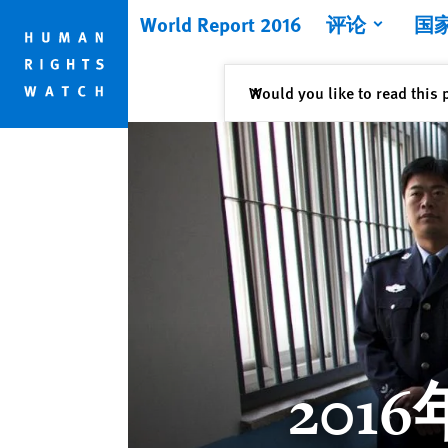
Skip
Skip
World Report 2016
评论
国
to
to
cookie
main
privacy
content
关闭
Would you like to read this 
✕
notice
201