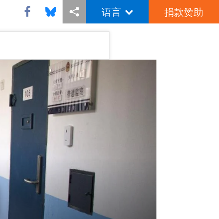
语言
捐款赞助
Share this via Facebook
Share this via Bluesky
More sharing options