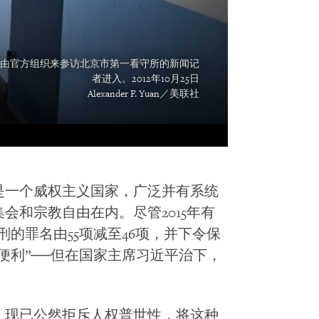
由官方组织来参访北京市第一看守所的新闻记
者进入。2012年10月25日
Alexander F. Yuan／美联社
是一个威权主义国家，广泛并有系统
会和宗教自由在内。尽管2015年有
的罪名由55项减至46项，并下令保
便利”──但在国家主席习近平治下，
，现已公然拒斥人权普世性，将这种