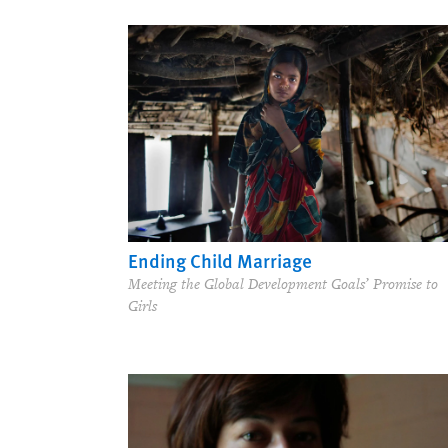
Ending Child Marriage
Meeting the Global Development Goals’ Promise to
Girls