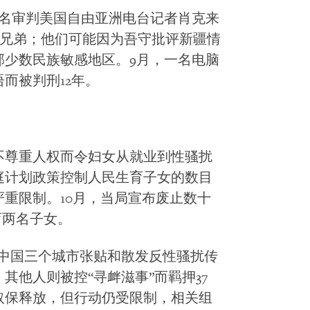
罪名审判美国自由亚洲电台记者肖克来
的两名亲兄弟；他们可能因为吾守批评新疆情
部少数民族敏感地区。9月，一名电脑
而被判刑12年。
不尊重人权而令妇女从就业到性骚扰
庭计划政策控制人民生育子女的数目
重限制。10月，当局宣布废止数十
育两名子女。
在中国三个城市张贴和散发反性骚扰传
其他人则被控“寻衅滋事”而羁押37
取保释放，但行动仍受限制，相关组