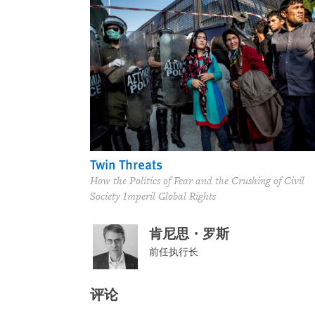
Twin Threats
How the Politics of Fear and the Crushing of Civil
Society Imperil Global Rights
肯尼思・罗斯
前任执行长
评论