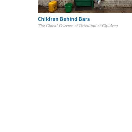
Children Behind Bars
The Global Overuse of Detention of Children