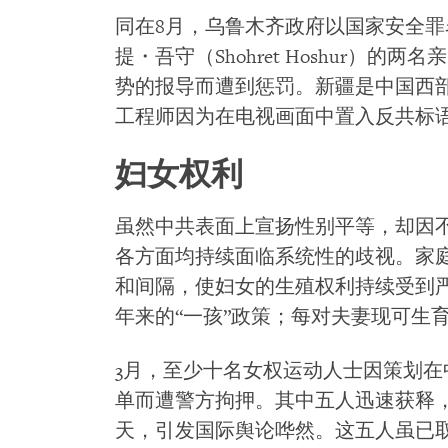
同在8月，乌鲁木齐政府以国家安全
提・吾守（Shohret Hoshur）
势的报导而遭到惩罚。新疆是中国西
工程师因为在电视画面中置入反共标语
妇女权利
虽然中共表面上宣扬性别平等，却因
各方面均持续面临系统性的歧视。家
和间隔，使妇女的生殖权利持续受到严
年来的“一孩”政策；每对夫妻现可生
3月，至少十名女权运动人士因策划
单而遭警方拘押。其中五人迅速获释，
天，引发国际舆论哗然。这五人虽已