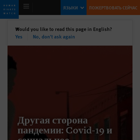
Skip
Skip
ЯЗЫКИ
ПОЖЕРТВОВАТЬ СЕЙЧАС
to
to
cookie
main
privacy
content
закрыть
Would you like to read this page in English?
✕
notice
Yes
No, don't ask again
Всемирный доклад – 2021
Повестка для Байдена: восстановить
роль Америки в утверждении прав
человека
Kenneth Roth
Former Executive Director
Другая сторона
пандемии: Covid-19 и