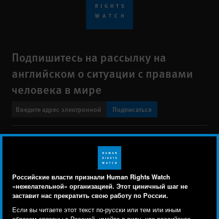
Подпишитесь на рассылку на
английском о ситуации с правами
человека в мире
Подписаться
BlueSky
X
Faceboo
YouTu
Ins
Свяжитесь с нами
Footer
Заявление о политике конфиденциальности
Карта сайта
Российские власти признали Human Rights Watch
menu
«нежелательной» организацией. Этот циничный шаг не
Text Version
заставит нас прекратить свою работу по России.
Human Rights Watch cookie preferences
Мы используем файлы cookie, технологии
Если вы читаете этот текст по-русски или тем или иным
© 2026 Human Rights Watch
образом связаны с Россией, имейте в виду, что российское