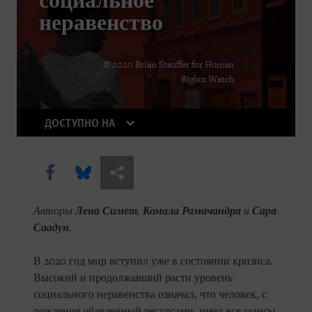
социальное
The Other Pandemic: Fighting
неравенство
Inequality as We Beat Back Covid
© 2020 Brian Stauffer for Human
Rights Watch
ДОСТУПНО НА
Share this via Facebook
Share this via Bluesky
Share this via Поделиться
Авторы
Лена Симет
,
Комала Рамачандра
и
Сара
Саадун.
В 2020 год мир вступил уже в состоянии кризиса.
Высокий и продолжавший расти уровень
социального неравенства означал, что человек, с
рождения обделенный ресурсами, имел все шансы