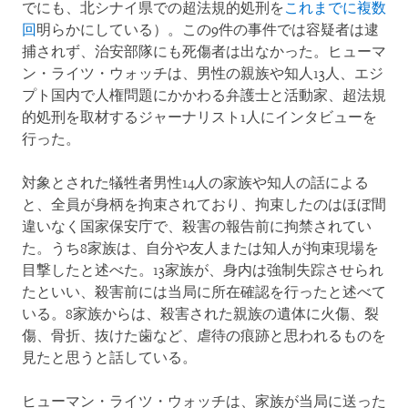
でにも、北シナイ県での超法規的処刑を
これまでに複数
回
明らかにしている）。この9件の事件では容疑者は逮
捕されず、治安部隊にも死傷者は出なかった。ヒューマ
ン・ライツ・ウォッチは、男性の親族や知人13人、エジ
プト国内で人権問題にかかわる弁護士と活動家、超法規
的処刑を取材するジャーナリスト1人にインタビューを
行った。
対象とされた犠牲者男性14人の家族や知人の話による
と、全員が身柄を拘束されており、拘束したのはほぼ間
違いなく国家保安庁で、殺害の報告前に拘禁されてい
た。うち8家族は、自分や友人または知人が拘束現場を
目撃したと述べた。13家族が、身内は強制失踪させられ
たといい、殺害前には当局に所在確認を行ったと述べて
いる。8家族からは、殺害された親族の遺体に火傷、裂
傷、骨折、抜けた歯など、虐待の痕跡と思われるものを
見たと思うと話している。
ヒューマン・ライツ・ウォッチは、家族が当局に送った