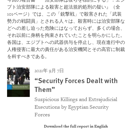
今回の報告書『「治安部隊は彼らを標的にする」：エジ
プト治安部隊による殺害と超法規的処刑の疑い』（全
101ページ）では、この「銃撃戦」で殺害された「武装
勢力の戦闘員」とされる人々は、殺害時には治安部隊な
どへの差し迫った危険にはなっておらず、多くの場合、
それ以前に身柄を拘束されていたことを明らかにした。
各国は、エジプトへの武器供与を停止し、現在進行中の
人権侵害に最大の責任がある治安機関とその高官に制裁
を科すべきである。
2021年 9月 7日
“Security Forces Dealt with
Them”
Suspicious Killings and Extrajudicial
Executions by Egyptian Security
Forces
Download the full report in English