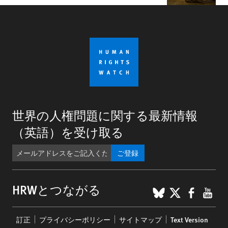
世界の人権問題に関する最新情報
（英語）を受け取る
ご登録
BlueSky
X
Faceb
You
HRWとつながる
Footer
訂正
プライバシーポリシー
サイトマップ
Text Version
menu