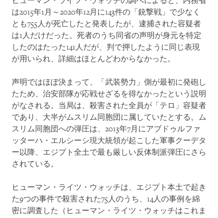
ヒューマン・ライツ・ウォッチの調べによると、内務省
は2015年1月～2020年12月に143件の「銃撃戦」で少なく
とも755人が死亡したと発表したが、逮捕された容疑者
は1人だけだった。死者のうち同省の声明が身元を特定
したのはたった141人だが、判で押したように同じ表現
が用いられ、詳細はほとんどわからなかった。
声明ではほぼ決まって、「武装勢力」側が最初に発砲し
たため、治安部隊が応戦せざるを得なかったという説明
がなされる。当局は、殺害された全員が「テロ」容疑者
であり、大半がムスリム同胞団に属していたとする。ム
スリム同胞団への弾圧は、2013年7月にアブドゥルファ
ッターハ・エルシーシ現大統領が起こした軍事クーデタ
ー以降、エジプト全土で最も厳しい反体制派弾圧にさら
されている。
ヒューマン・ライツ・ウォッチは、エジプト本土で起き
た9つの事件で殺害された75人のうち、14人の事例を綿
密に調査した（ヒューマン・ライツ・ウォッチはこれま