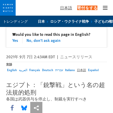
日本語
寄付をする
Open
Skip
Skip
トレンディング
日本
ロシア・ウクライナ戦争
子どもの権
to
to
cookie
main
閉じる
Would you like to read this page in English?
✕
privacy
content
Yes
No, don't ask again
notice
2021年 9月 7日 2:43AM EDT
|
ニュースリリース
言語
English
العربية
Français
Deutsch
עברית
Italiano
日本語
Español
エジプト：「銃撃戦」という名の超
法規的処刑
各国は武器供与を停止し、制裁を実行すべき
Share this via Facebook
Share this via Bluesky
More sharing options