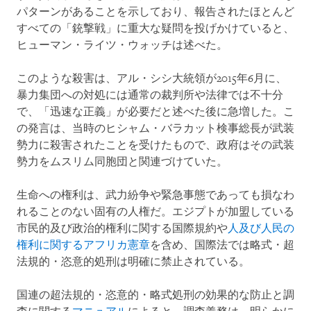
パターンがあることを示しており、報告されたほとんど
すべての「銃撃戦」に重大な疑問を投げかけていると、
ヒューマン・ライツ・ウォッチは述べた。
このような殺害は、アル・シシ大統領が2015年6月に、
暴力集団への対処には通常の裁判所や法律では不十分
で、「迅速な正義」が必要だと述べた後に急増した。こ
の発言は、当時のヒシャム・バラカット検事総長が武装
勢力に殺害されたことを受けたもので、政府はその武装
勢力をムスリム同胞団と関連づけていた。
生命への権利は、武力紛争や緊急事態であっても損なわ
れることのない固有の人権だ。エジプトが加盟している
市民的及び政治的権利に関する国際規約や
人及び人民の
権利に関するアフリカ憲章
を含め、国際法では略式・超
法規的・恣意的処刑は明確に禁止されている。
国連の超法規的・恣意的・略式処刑の効果的な防止と調