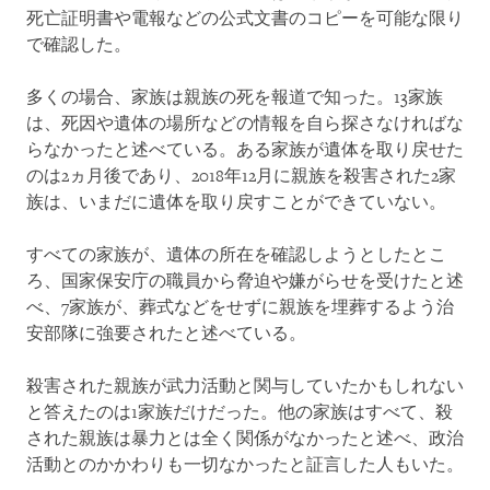
死亡証明書や電報などの公式文書のコピーを可能な限り
で確認した。
多くの場合、家族は親族の死を報道で知った。13家族
は、死因や遺体の場所などの情報を自ら探さなければな
らなかったと述べている。ある家族が遺体を取り戻せた
のは2ヵ月後であり、2018年12月に親族を殺害された2家
族は、いまだに遺体を取り戻すことができていない。
すべての家族が、遺体の所在を確認しようとしたとこ
ろ、国家保安庁の職員から脅迫や嫌がらせを受けたと述
べ、7家族が、葬式などをせずに親族を埋葬するよう治
安部隊に強要されたと述べている。
殺害された親族が武力活動と関与していたかもしれない
と答えたのは1家族だけだった。他の家族はすべて、殺
された親族は暴力とは全く関係がなかったと述べ、政治
活動とのかかわりも一切なかったと証言した人もいた。