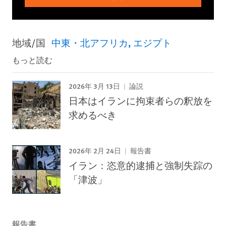
地域/国
中東・北アフリカ
エジプト
もっと読む
2026年 3月 13日
論説
日本はイランに拘束者らの釈放を
求めるべき
2026年 2月 24日
報告書
イラン：恣意的逮捕と強制失踪の
「津波」
報告書