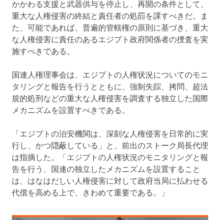
かかわる支援と武器供与を停止し、再開の条件として、
重大な人権侵害の終結と責任者の処罰を課すべきだ。ま
た、可能であれば、普遍的管轄権の原則に基づき、重大
な人権侵害に責任のあるエジプト政府関係者の捜査を実
施すべきである。
国連人権理事会は、エジプトの人権状況についてのモニ
タリングと報告を行うとともに、強制失踪、拷問、超法
規的処刑などの重大な人権侵害を調査する独立した国際
メカニズムを設置すべきである。
「エジプトの治安機関は、深刻な人権侵害を日常的に実
行し、かつ隠蔽している」と、前出のストーク局長代理
は指摘した。「エジプトの人権状況のモニタリングと報
告を行う、国連の独立したメカニズムを設置すること
は、はなはだしい人権侵害に対して政府当局に払わせる
代償を高める上で、きわめて重要である。」