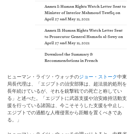
Annex I: Human Rights Watch Letter Sent to
Minister of Interior Mahmoud Tawfiq on
April 27 and May 11, 2021
Annex II: Human Rights Watch Letter Sent
to Prosecutor General Hamada al-Sawy on
April 27 and May 11, 2021
Download the Summary &
Recommendations in French
ヒューマン・ライツ・ウォッチの
ジョー・ストーク
中東
局長代理は、「エジプトの治安部隊は、超法規的処刑を
長年続けているが、それを銃撃戦での死亡と称してい
る」と述べた。「エジプトに武器支援や治安維持活動支
援を行っている諸国は、今こそそうした支援を中止し、
エジプトでの過酷な人権侵害から距離を置くべきであ
る。」