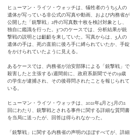
ヒューマン・ライツ・ウォッチは、犠牲者のうち5人の
遺体が写っている非公式の写真や動画、および内務省が
公開した「銃撃戦」2件の写真数十枚を検討対象とし、
独自に鑑識を行った。3つのケースでは、分析結果が銃
撃戦の説明とは齟齬を来していた。写真からは、3人の
遺体の手は、死の直前に後ろ手に縛られていたか、手錠
をかけられていたように見える。
あるケースでは、内務省が治安部隊による「銃撃戦」で
殺害したと主張する1週間前に、政府系新聞でその19歳
の学生が逮捕され、その後尋問されたことを報じられて
いる。
ヒューマン・ライツ・ウォッチは、2021年4月と5月の2
回にわたり、銃撃戦とされる事件に関する詳細な質問書
を当局に送ったが、回答は得られなかった。
「銃撃戦」に関する内務省の声明のほぼすべてが、詳細