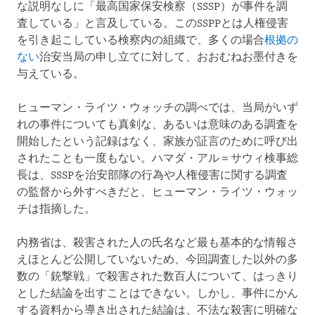
な説明なしに「最高国家保安検察（SSSP）が事件を調
査している」と言及している。このSSPPとは人権侵害
を引き起こしている検察内の組織で、多くの場合
根拠の
ない
治安当局の申し立てに対して、おおむねお墨付きを
与えている。
ヒューマン・ライツ・ウォッチの調べでは、当局がいず
れの事件についても真剣な、あるいは意味のある調査を
開始したという記録はなく、家族が証言のために呼び出
されたことも一度もない。ハマダ・アル＝サウィ検事総
長は、SSSPを治安部隊の行為や人権侵害に関する調査
の監督から外すべきだと、ヒューマン・ライツ・ウォッ
チは指摘した。
内務省は、殺害された人の氏名など最も基本的な情報さ
えほとんど公開していないため、今回調査した以外の多
数の「銃撃戦」で殺害された数百人について、はっきり
とした結論を出すことはできない。しかし、事件にかん
する資料から導き出された結論は、不法な殺害に明確な