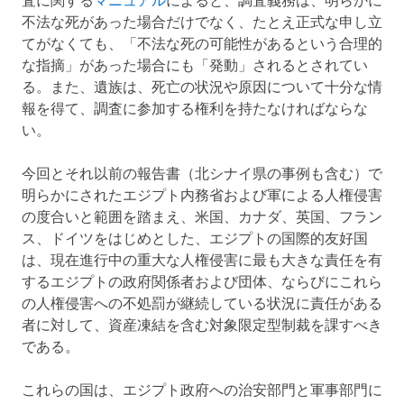
査に関する
マニュアル
によると、調査義務は、明らかに
不法な死があった場合だけでなく、たとえ正式な申し立
てがなくても、「不法な死の可能性があるという合理的
な指摘」があった場合にも「発動」されるとされてい
る。また、遺族は、死亡の状況や原因について十分な情
報を得て、調査に参加する権利を持たなければならな
い。
今回とそれ以前の報告書（北シナイ県の事例も含む）で
明らかにされたエジプト内務省および軍による人権侵害
の度合いと範囲を踏まえ、米国、カナダ、英国、フラン
ス、ドイツをはじめとした、エジプトの国際的友好国
は、現在進行中の重大な人権侵害に最も大きな責任を有
するエジプトの政府関係者および団体、ならびにこれら
の人権侵害への不処罰が継続している状況に責任がある
者に対して、資産凍結を含む対象限定型制裁を課すべき
である。
これらの国は、エジプト政府への治安部門と軍事部門に