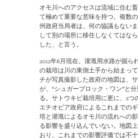
オモ川へのアクセスは流域に住む畜
て極めて重要な意味を持つ。複数の
州政府当局者は、何の協議もないま
して別の場所に移住しなくてはなら
した、と言う。
2012
年
6
月現在、灌漑用水路が掘ら
の栽培は川の東側土手から始まって
チが写真撮影した政府の地図は、サ
が、“シュガーブロック・ワン”と
る。サトウキビ栽培用に更に、
2
つ
エチオピア政府によるこれまでのギ
培と灌漑によるオモ川の流れへの影
る影響を盛り込んでいない。地図上
おり、これまでの影響評価では不十