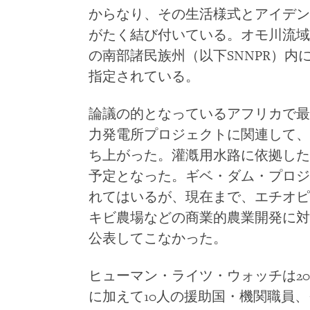
からなり、その生活様式とアイデン
がたく結び付いている。オモ川流域
の南部諸民族州（以下
SNNPR
）内
指定されている。
論議の的となっているアフリカで最
力発電所プロジェクトに関連して、
ち上がった。灌漑用水路に依拠した
予定となった。ギベ・ダム・プロジ
れてはいるが、現在まで、エチオピ
キビ農場などの商業的農業開発に対
公表してこなかった。
ヒューマン・ライツ・ウォッチは
20
に加えて
10
人の援助国・機関職員、