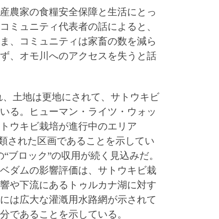
産農家の食糧安全保障と生活にとっ
コミュニティ代表者の話によると、
ま、コミュニティは家畜の数を減ら
ず、オモ川へのアクセスを失うと話
れ、土地は更地にされて、サトウキビ
いる。ヒューマン・ライツ・ウォッ
トウキビ栽培が進行中のエリア
分類された区画であることを示してい
の“ブロック”の収用が続く見込みだ。
ベダムの影響評価は、サトウキビ栽
響や下流にあるトゥルカナ湖に対す
には広大な灌漑用水路網が示されて
分であることを示している。