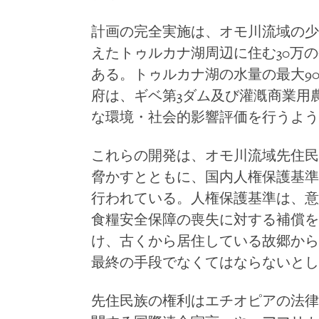
計画の完全実施は、オモ川流域の少
えたトゥルカナ湖周辺に住む
30
万の
ある。トゥルカナ湖の水量の最大
9
府は、ギベ第
3
ダム及び灌漑商業用
な環境・社会的影響評価を行うよう
これらの開発は、オモ川流域先住民
脅かすとともに、国内人権保護基準
行われている。人権保護基準は、意
食糧安全保障の喪失に対する補償を
け、古くから居住している故郷から
最終の手段でなくてはならないとし
先住民族の権利はエチオピアの法律