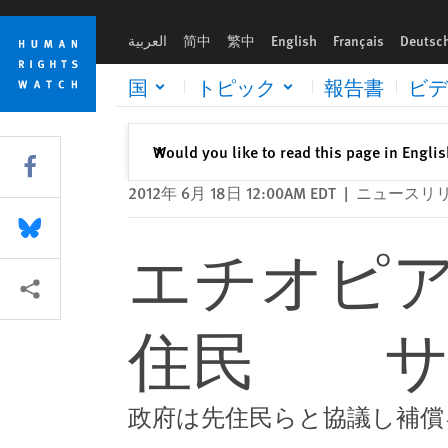
Skip
Skip
エチオピア：強制移住させられる先住民 サトウキビ農
to
to
العربية
简中
繁中
English
Français
Deutsc
cookie
main
privacy
content
国
トピック
報告書
ビデ
notice
閉じる
Would you like to read this page in Engli
✕
Share this via Facebook
2012年 6月 18日 12:00AM EDT
|
ニュースリ
Share this via Bluesky
エチオピ
More sharing options
住民 サ
政府は先住民らと協議し補償