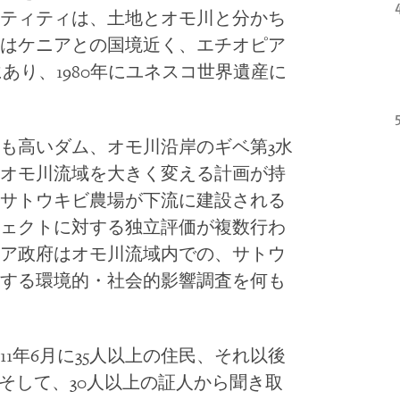
ティティは、土地とオモ川と分かち
はケニアとの国境近く、エチオピア
にあり、
1980
年にユネスコ世界遺産に
も高いダム、オモ川沿岸のギベ第
3
水
オモ川流域を大きく変える計画が持
サトウキビ農場が下流に建設される
ェクトに対する独立評価が複数行わ
ア政府はオモ川流域内での、サトウ
する環境的・社会的影響調査を何も
11
年
6
月に
35
人以上の住民、それ以後
そして、
30
人以上の証人から聞き取