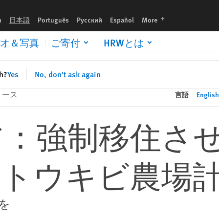
場計画で
languages
h
日本語
Português
Русский
Español
More
オ＆写真
ご寄付
HRWとは
sh?
Yes
No, don't ask again
リース
言語
English
ア：強制移住さ
トウキビ農場
を