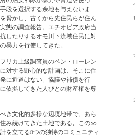
府の治安部隊が暴力や脅迫を使っ
手段を選択する余地も与えないま
を脅かし、古くから先住民らが住ん
実態の調査報告。エチオピア政府当
抗したりするオモ川下流域住民に対
の暴力を行使してきた。
フリカ上級調査員のベン・ローレン
に対する野心的な計画は、そこに住
発に近道はない。協議や補償を行
に依拠してきた人びとの財産権を尊
べき文化的多様な辺境地帯で、あら
住み続けてきた土地である。この
20
計を立てる
8
つの独特のコミュニティ