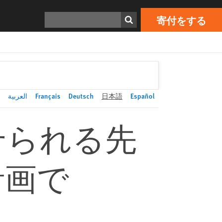
寄付をする
Print
検索
寄付をする
العربية
Français
Deutsch
日本語
Español
せられる先
計画で