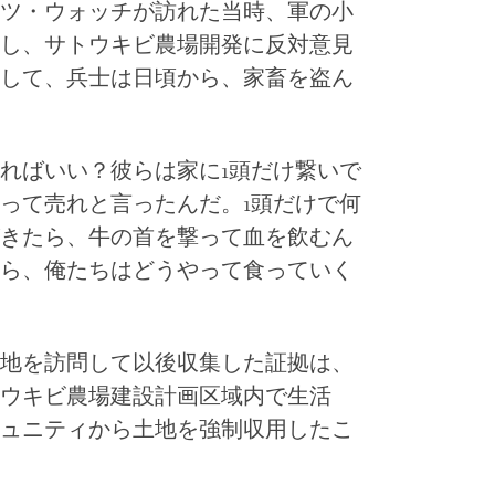
ツ・ウォッチが訪れた当時、軍の小
し、サトウキビ農場開発に反対意見
して、兵士は日頃から、家畜を盗ん
ればいい？彼らは家に
1
頭だけ繋いで
って売れと言ったんだ。
1
頭だけで何
きたら、牛の首を撃って血を飲むん
ら、俺たちはどうやって食っていく
地を訪問して以後収集した証拠は、
ウキビ農場建設計画区域内で生活
ュニティから土地を強制収用したこ