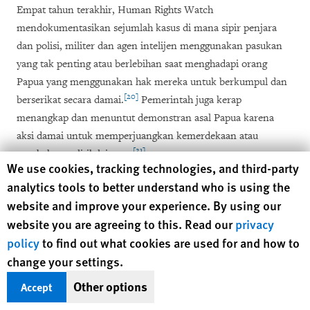
Empat tahun terakhir, Human Rights Watch
mendokumentasikan sejumlah kasus di mana sipir penjara
dan polisi, militer dan agen intelijen menggunakan pasukan
yang tak penting atau berlebihan saat menghadapi orang
Papua yang menggunakan hak mereka untuk berkumpul dan
[20]
berserikat secara damai.
Pemerintah juga kerap
menangkap dan menuntut demonstran asal Papua karena
aksi damai untuk memperjuangkan kemerdekaan atau
[21]
perubahan politik lainnya.
Human Rights Watch cookie preferences
We use cookies, tracking technologies, and third-party
analytics tools to better understand who is using the
[22]
Lebih dari 60 aktivis Papua dipenjara atas tuduhan makar.
website and improve your experience. By using our
Human Rights Watch tak mengambil sikap apapun perihal
website you are agreeing to this. Read our
privacy
hak menentukan nasib sendiri, namun menolak hukuman
policy
to find out what cookies are used for and how to
penjara bagi orang-orang yang secara damai menyatakan
change your settings.
dukungan bagi penentuan nasib sendiri.
Other options
Accept