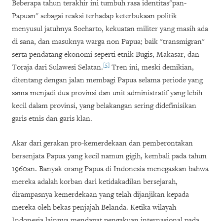
Beberapa tahun terakhir ini tumbuh rasa identitas"pan-
Papuan" sebagai reaksi terhadap keterbukaan politik
menyusul jatuhnya Soeharto, kekuatan militer yang masih ada
di sana, dan masuknya warga non Papua; baik "transmigran"
serta pendatang ekonomi seperti etnik Bugis, Makasar, dan
[5]
Toraja dari Sulawesi Selatan.
Tren ini, meski demikian,
ditentang dengan jalan membagi Papua selama periode yang
sama menjadi dua provinsi dan unit administratif yang lebih
kecil dalam provinsi, yang belakangan sering didefinisikan
garis etnis dan garis klan.
Akar dari gerakan pro-kemerdekaan dan pemberontakan
bersenjata Papua yang kecil namun gigih, kembali pada tahun
1960an. Banyak orang Papua di Indonesia menegaskan bahwa
mereka adalah korban dari ketidakadilan bersejarah,
dirampasnya kemerdekaan yang telah dijanjikan kepada
mereka oleh bekas penjajah Belanda. Ketika wilayah
Indonesia lainnya mendapat pengakuan internasional pada