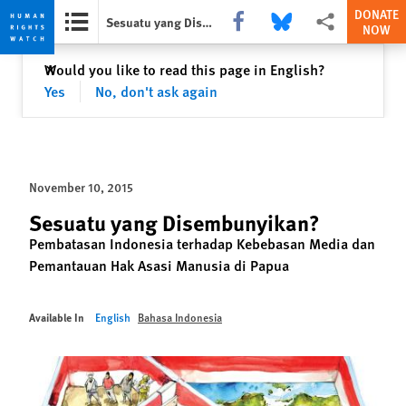
DONATE
Share this via Facebook
Share this via Bluesky
More sharing opti
Sesuatu yang Disembunyikan?
NOW
Skip
Skip
Close
Would you like to read this page in English?
✕
to
to
Yes
No, don't ask again
cookie
main
privacy
content
notice
November 10, 2015
Sesuatu yang Disembunyikan?
Pembatasan Indonesia terhadap Kebebasan Media dan
Pemantauan Hak Asasi Manusia di Papua
Available In
English
Bahasa Indonesia