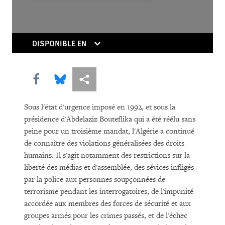
In the Migration Trap: Unaccompanied
Migrant Children in Europe
DISPONIBLE EN
Share this via Facebook
Share this via Bluesky
Share this via Partagez
Sous l'état d'urgence imposé en 1992, et sous la
présidence d'Abdelaziz Bouteflika qui a été réélu sans
peine pour un troisième mandat, l'Algérie a continué
TÉLÉCHARGER
de connaître des violations généralisées des droits
humains. Il s'agit notamment des restrictions sur la
liberté des médias et d'assemblée, des sévices infligés
par la police aux personnes soupçonnées de
terrorisme pendant les interrogatoires, de l'impunité
accordée aux membres des forces de sécurité et aux
groupes armés pour les crimes passés, et de l'échec