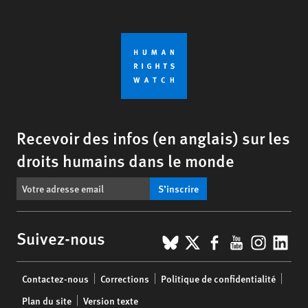
Recevoir des infos (en anglais) sur les
droits humains dans le monde
S’inscrire
BlueSky
X
Facebook
YouTub
Insta
Lin
Suivez-nous
Footer
Contactez-nous
Corrections
Politique de confidentialité
menu
Plan du site
Version texte