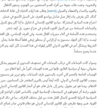
والتشويه، وتعدد فئات معينة من أفراد العدو المحصنين من الهجوم، ومنهم الأطفال
والعبيد والنساء والضعفاء والعميان.
[xxxvii]
يتطلب هذا إيلاء الانتباه إلى نقاط الاختلاف
كذلك، لكن بغرض بناء إطار عمل شامل وواسع للتعرف على السبل الأنجع في ضمان
احترام هذه المبادئ المشتركة. مبادئ القانون الإنساني لا تتناول ما إذا كان يحق للدول
والجماعات المسلحة من غير الدول اللجوء للسلاح في صراع معين، بل كيف تنشر
وتستخدم هذه الأسلحة في أثناء مجريات القتال نفسه. وفي العرف الإسلامي، فإن القضية
ليست ما إذا كان الجهاد مسموح به أو إلزامي أو محظور (وهي قطعاً أسئلة هامة بشأن
الشريعة وبشكل أعم في القانون الدولي الكثير ليقوله في هذا الصدد)، لكن كيف يتم النزاع
عندما يصبح مسلحاً.
وسواء كانت الجماعات التي ترتكب الجماعات التي تستهدف المدنيين أو تصيبهم بشكل
عشوائي دينية أو سياسية الطابع، فإنها تبرر هذه الهجمات كثيراً على أنها انتقام من
الهجمات الخاصة بالخصم التي أضرت بالمدنيين طرف الجماعات، وهو تبرير غير مسموح به
بموجب القانون الإنساني الدولي، لكنه أيضاً ليس بالتبرير المقتصر على المسلمين. مبرر
الانتقام، بينما هو غير مقبول، يشير إلى عامل هام، هو أن أنصار القانون الإنساني الدولي
عليهم دراسة أثر ضغوطهم في المجتمعات الإسلامية اليوم، بالأساس الغياب الواضح للإرادة
السياسية الدولية للتصدي لأعمال القتل هذه من قبل مختلف الأطراف، بما في ذلك الدول
القوية. فمن وجهة نظرهم، فإن القانون الإنساني الدولي هو نظام قانوني صادر لصالح الدول: