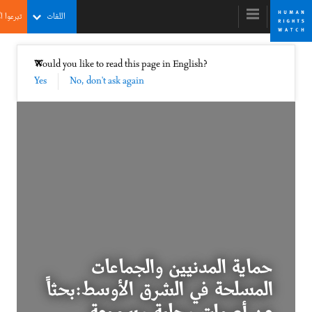
اللغات
تبرعوا الآن
co
m
con
pri
إغلاق
Would you like to read this page in English?
✕
no
Yes
No, don't ask again
World Report 201
The Abusers’ Reactio
Abusing Patient
حماية المدنيين والجماعات
ماية المدنيين والجماعات المسلحة في الشرق
المسلحة في الشرق الأوسط:بحثاً
لأوسط:بحثاً عن أصوات محلية مسموعة