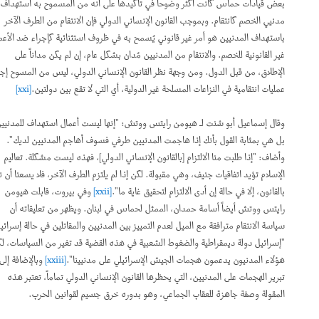
بعض قيادات حماس كانت أكثر وضوحاً في تأكيدها على أنه من المسموح به استهداف
مدنيي الخصم كانتقام. وبموجب القانون الإنساني الدولي فإن الانتقام من الطرف الآخر
باستهداف المدنيين هو أمر غير قانوني يُسمح به في ظروف استثنائية كإجراء ضد الأعمال
غير القانونية للخصم. والانتقام من المدنيين مُدان بشكل عام، إن لم يكن مداناً على
الإطلاق، من قبل الدول. ومن وجهة نظر القانون الإنساني الدولي، ليس من المسوح إجراء
عمليات انتقامية في النزاعات المسلحة غير الدولية، أي التي لا تقع بين دولتين.
[xxi]
وقال إسماعيل أبو شنت لـ هيومن رايتس ووتش: "إنها ليست أعمال استهداف للمدنيين.
بل هي بمثابة القول بأنك إذا هاجمت المدنيين طرفي فسوف أهاجم المدنيين لديك".
وأضاف: "إذا طلبت منا الالتزام [بالقانون الإنساني الدولي]، فهذه ليست مشكلة. تعاليم
الإسلام تؤيد اتفاقيات جنيف، وهي مقبولة. لكن إذا لم يلتزم الطرف الآخر، فلا يسعنا أن نلتزم
بالقانون، إلا في حالة إن أدى الالتزام لتحقيق غاية ما".
[xxii]
وفي بيروت، قابلت هيومن
رايتس ووتش أيضاً أسامة حمدان، الممثل لحماس في لبنان. ويظهر من تعليقاته أن
سياسة الانتقام مترافقة مع الميل لعدم التمييز بين المدنيين والمقاتلين في حالة إسرائيل:
"إسرائيل دولة ديمقراطية والضغوط الشعبية في هذه القضية قد تغير من السياسات، لكن
هؤلاء المدنيون يدعمون هجمات الجيش الإسرائيلي على مدنيينا".
[xxiii]
وبالإضافة إلى
تبرير الهجمات على المدنيين، التي يحظرها القانون الإنساني الدولي تماماً، تعتبر هذه
المقولة وصفة جاهزة للعقاب الجماعي، وهو بدوره خرق جسيم لقوانين الحرب.