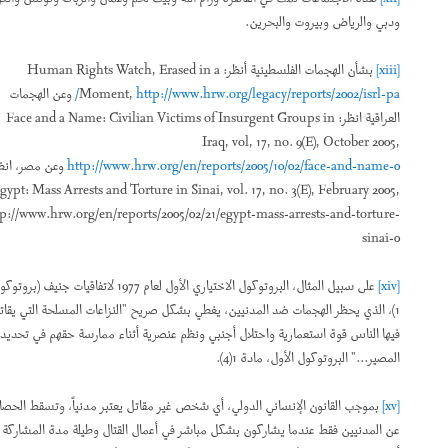
ودبي والرياض وبيروت والبحرين.
[xiii]
بشأن الهجمات الفلسطينية أنظر: Human Rights Watch, Erased in a
http://www.hrw.org/legacy/reports/2002/isrl-pa/
,
Moment
وعن الهجمات
العراقية انظر: Face and a Name: Civilian Victims of Insurgent Groups in
Iraq, vol, 17, no. 9(E), October 2005,
http://www.hrw.org/en/reports/2005/10/02/face-and-name-0
وعن مصر، انظر:
Egypt: Mass Arrests and Torture in Sinai, vol. 17, no. 3(E), February 2005,
http://www.hrw.org/en/reports/2005/02/21/egypt-mass-arrests-and-torture-
sinai-0
[xiv]
على سبيل المثال، البروتوكول الاختياري الأول لعام 1977 لاتفاقيات جنيف (بروتوكول
1)، الذي يحظر الهجمات ضد المدنيين، يغطي بشكل صريح "النزاعات المسلحة التي يقاتل
فيها الناس قوة استعمارية واحتلال أجنبي ونظم عنصرية أثناء ممارسة حقهم في تحديد
المصير..." البروتوكول الأول، مادة 1(4).
[xv]
بموجب القانون الإنساني الدولي، أي شخص غير مقاتل يعتبر مدنياً، وتسقط الحصانة
عن المدنيين فقط عندما يشاركون بشكل مباشر في أعمال القتال وطيلة مدة المشاركة لا