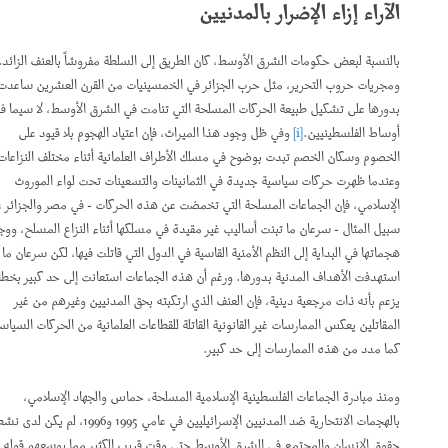
الآراء إزاء الإضرار بالمدنيين
بالنسبة لبعض حكومات الشرق الأوسط، كان الطريق إلى السلطة مفروشاً بالعنف الزائد.
ومجريات حروب التحرير، مثل حرب الجزائر في الخمسينيات من القرن العشرين ساعدت
بدورها على تشكيل طبيعة الحركات المسلحة التي تنامت في الشرق الأوسط، لا سيما في
أوساط الفلسطينيين.
[i]
وفي ظل وجود هذا الميراث، فإن اعتياد الهجوم بلا قيود على
الخصوم وسكان الخصم تبدت بوضوح في مسلك الأطراف العلمانية أثناء مختلف النزاعات.
وعندما ظهرت حركات سياسية جديدة في الثمانينات والتسعينات تحت لواء الموروث
الإسلامي، فإن الجماعات المسلحة التي تخمضت عن هذه الحركات - في مصر والجزائر على
سبيل المثال - سرعان ما تبنت أساليب غير مقيدة في مسلكها أثناء النزاع المسلح، ووجهت
هجماتها في البداية إلى النظم الأمنية القاسية في الدول التي قاتلت فيها، لكن سرعان ما
استهدفت الأهداف المدنية بدورها. ورغم أن هذه الجماعات استعانت إلى حد كبير بخطاب
يزعم بأنه ذات مرجعية دينية، فإن العنف الذي ارتكبته بحق المدنيين وغيرهم من غير
المقاتلين يعكس الممارسات غير القانونية القاتلة للقطاعات العلمانية من الحركات السياسية،
كما مدد من هذه الممارسات إلى حد كبير.
ومنذ مبادرة الجماعات الفلسطينية الإسلامية المسلحة، حماس والجهاد الإسلامي،
بالهجمات الانتحارية ضد المدنيين الإسرائيليين في عامي 1995 و1996، لم يكن لدى نشطاء
حقوق الإنسان والمجتمع في الشرق الأوسط حتى وقت قريب الكثير مما بوسعهم قوله عن