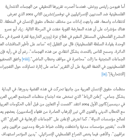
أما هيومن رايتس ووتش، فعندما أصدرت تقريرها التحقيقي عن الهجمات الانتحارية
الفلسطينية ضد المدنيين الإسرائيليين في نوفمبر/تشرين الثاني 2002 الذي تعرض
لانتقادات واسعة، فقد واجهت إدانات من مختلف نشطاء حقوق الإنسان في المنطقة. لكن
هناك مؤشرات على أن هذه المعارضة القوية خفتت في المرحلة التالية. زياد أبو عمرو
المشرع الفلسطيني المستقل المقيم في قطاع غزة (ووزير الخارجية لفترة قصيرة في حكومة
الوحدة بقيادة السلطة الفلسطينية)، قال عن التقليل إنه "ساعد على تأطير المناقشات العامة
الدائرة، وسمح للناس بالتحدث بشكل انتقادي عن هذه الهجمات"، رغم أن في رأيه فإن
الجماعات المتجنية ما زالت "محاصرة في مواقف وخطاب الماضي".
[viii]
واتفق الصحفيون
الفلسطينيون في الضفة الغربية على أن التقرير "ساعد على إثارة تساؤلات حول التفجيرات
[الانتحارية]".
[ix]
منظمات حقوق الإنسان العربية من جانبها تحركت في هذه القضية بدورها، في البداية
بشكل جماعي. "إعلان الرباط" الذي تمخض عنه اجتماع منظمات المجتمع العربي العربية
في ديسمبر/كانون الأول 2004 انتقد "الصمت أو التعاون من قبل أغلب الحكومات العربية
مع الخطاب الديني والفتوى التي تبرر الإرهاب الصادرة من فقهاء [إسلاميين]، بعضهم يعمل
لصالح مؤسسات الدولة". كما اعترض الإعلان على "الجماعات الإرهابية في العراق" التي
قامت "بتفجير مؤسسات مدنية واختطفت وقتلت ضباط شرطة ومدنيين عراقيين وغير
عراقيين". والأهم، فيما يخص الصراع الفلسطيني الإسرائيلي، "يدين المؤتمر استهداف