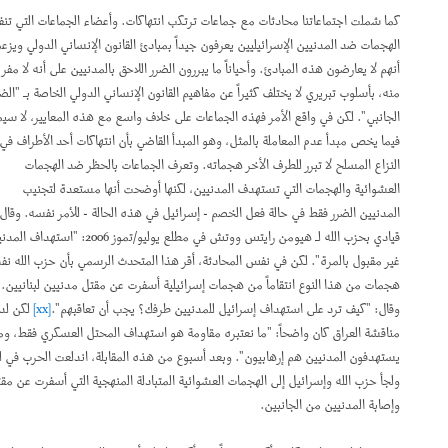
كما شملت اجتماعاتنا محادثات مع جماعات ترتكب انتهاكات. وأعضاء الجماعات التي تنفذ
الهجمات ضد المدنيين الإسرائيليين يعرفون جيداً بمبادئ القانون الإنساني الدولي ويزعمون
أنهم لا يعارضون هذه المبادئ. وأحياناً ما يبررون الضرر اللاحق بالمدنيين على أنه لا مفر
منه، بأسلوب تبريري لا يختلف كثيراً عن مفاهيم القانون الإنساني الدولي الخاصة بـ "الضرر
الجانبي". لكن في واقع الأمر فهذه الجماعات على خلاف واسع مع هذه المعايير، لا سيما
فيما يخص مبدأ عدم المعاملة بالمثل، وهو المبدأ القاضي بأن انتهاكات أحد الأطراف في
النزاع المسلح لا تبرر للطرف الأخر هجماته. وتعرف الجماعات بالحظر ضد الهجمات
العشوائية والهجمات التي تستهدف المدنيين، لكنها أوضحت أنها مستعدة لتجنيب
المدنيين الضرر فقط في حالة فعل الخصم - إسرائيل في هذه الحالة - للأمر نفسه. وقال
قيادي بحزب الله لـ هيومن رايتس ووتش في مطلع يوليو/تموز 2006: "استهداف المدنيين
غير مقبول بالمرة". لكن في نفس المحادثة، أقر هذا المتحدث الرسمي بأن حزب الله نفذ
هجمات من هذا النوع انتقاماً من هجمات إسرائيلية أسفرت عن مقتل مدنيين لبنانيين.
وقال: "كيف ترد على استهداف إسرائيل للمدنيين طرفك؟ يجب أن تعاقبهم".
[xx]
لكن لدى
مناقشة العراق كان واضحاً: "ما نعتبره مقاومة هو استهداف المحتل العسكري فقط، ومن
يستهدفون المدنيين هم إرهابيون". وبعد أسبوع من هذه المقابلة، اندلعت الحرب في لبنان
ولجأ حزب الله وإسرائيل إلى الهجمات العشوائية المتبادلة المنهجية التي أسفرت عن مقتل
وإصابة المدنيين من الجانبين.