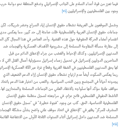
فيما تعزز من قوة أعداء السلام على الجانب الإسرائيلي وتدفع المنطقة نحو دوامة حرب
وجود بين الفلسطينيين والإسرائيليين.
[vi]
وشمل الموقعون على العريضة نشطاء حقوق الإنسان إياد السراج وخضر شريكات، لكن
جماعات حقوق الإنسان العربية والفلسطينية ظلت صامتة إلى حد كبير، مما يعكس مدى
انقسام أعضاء الحركة الحقوقية حول هذه القضية. وأحد العناصر في هذا المجال كان الميل
إلى مقارنة مسألة المقاومة المسلحة إلى مشروعية الأهداف العسكرية والهجمات ضد
المدنيين الإسرائيليين، وكذلك الإحباط والغضب من جراء الإخفاق الدائم من قبل
المناصرين الدوليين لإسرائيل في تحميل زعماء إسرائيل مسؤولية أعمال القتل التي لا حصر
لها بحق المدنيين الفلسطينيين في الضفة الغربية وقطاع غزة عبر الآلة العسكرية الإسرائيلية.
ربما يعكس السكوت أيضاً عدم ارتياح نشطاء حقوق الإنسان إزاء الدعم الضعيف الذي
يجدونه أحياناً في المجتمع وبين النخب السياسية، والتعب من اختبار هذا الدعم باتخاذ
مواقف علنية مؤكد أنها ستُواجه بالانتقاد العلني من الجماعات المسلحة والمنحازين لها.
الناشط الحقوقي الفلسطيني فاتح عزام، في مراجعته لسجل منظمة حقوق الإنسان
الفلسطينية الاساسية، الحق، كتب عن وجود "فجوة خطيرة" في "سجل حقوق الإنسان
المشرف للمركز" يظهر في "الإخفاق في اتخاذ موقف علني واضح بشأن مشكلة الهجمات
المسلحة ضد المدنيين داخل إسرائيل أثناء السنوات الثلاثة الأولى من الانتفاضة القائمة".
[vii]