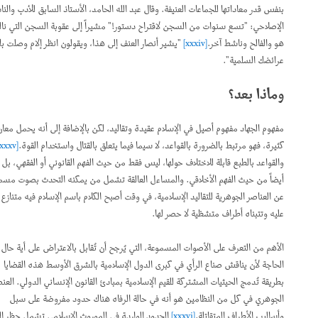
بنفس قدر معاداتها للجماعات العنيفة. وقال عبد الله الحامد، الأستاذ السابق للأدب والناشط
الإصلاحي: "تسع سنوات من السجن لاقتراح دستور!" مشيراً إلى عقوبة السجن التي نالته
هو والفالح وناشط آخر.
[xxxiv]
"يشير أنصار العنف إلى هذا، ويقولون انظر إلام وصلت بك
عرائضك السلمية".
وماذا بعد؟
مفهوم الجهاد مفهوم أصيل في الإسلام عقيدة وتقاليد، لكن بالإضافة إلى أنه يحمل معانٍ
كثيرة، فهو مرتبط بالضرورة بالقواعد، لا سيما فيما يتعلق بالقتال واستخدام القوة.
[xxxv]
والقواعد بالطبع قابلة للاختلاف حولها، ليس فقط من حيث الفهم القانوني أو الفقهي، بل
أيضاً من حيث الفهم الأخلاقي. والمساءل العالقة تشمل من يمكنه التحدث بصوت مسموع
عن العناصر الجوهرية للتقاليد الإسلامية، في وقت أصبح الكلام باسم الإسلام فيه متنازع
عليه وتتبناه أطراف متشظية لا حصر لها.
الأهم من التعرف على الأصوات المسموعة، التي يُرجح أن تُقابل بالاعتراض على أية حال، هو
الحاجة لأن يناقش صناع الرأي في كبرى الدول الإسلامية بالشرق الأوسط هذه القضايا
بطريقة تُدمج الحيثيات المشتركة للقيم الإسلامية بمبادئ القانون الإنساني الدولي. العنصر
الجوهري في كل من النظامين هو أنه في حالة الرفاه هناك حدود مفروضة على سبل
وأساليب الأطراف المتقاتلة.
[xxxvi]
الحدود الواردة في الموروث الإسلامي تشمل حظر الغدر