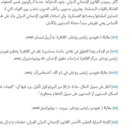
أكثر. بموجب القانون الإنساني الدولي، جنود الاحتياط، عندما لا يكونون ضمن الصفوف
العاملة بالقوات المسلحة، يعتبرون مدنيين. وأغلب الحروب تنشب بين القوات التي لا
تتساوى أسلحتها ومعداتها العسكرية، وأي استثناء للقانون الإنساني الدولي بناء على هذا
الأساس يعني تقويض مبدأ حصانة المدنيين بالكامل.
[xvi]
مقابلة لـ هيومن رايتس ووتش، القاهرة، 9 أبريل/نيسان 2006.
[xvii]
تم الإدلاء بهذا التعليق في نقاش مائدة مستديرة عُقد في القاهرة بتنظيم هيومن
رايتس ووتش مركز القاهرة لدراسات حقوق الإنسان، 26 يونيو/حزيران 2005.
[xviii]
مقابلة هيومن رايتس ووتش في رام الله، أغسطس/آب 2005.
[xix]
انظر على سبيل المثال، مادة 51 )6) من البروتوكول الأول، ورد فيها أن: "الهجات ضد
السكان المدنيين أو المدنيين على سبيل الانتقام محظورة".
[xx]
مقابلة لـ هيومن رايتس ووتش، بيروت، 1 يوليو/تموز 2006.
[xxi]
اللجنة الدولية للصليب الأحمر، القانون الإنساني الدولي العرفي، صفحات 513 إلى 529.