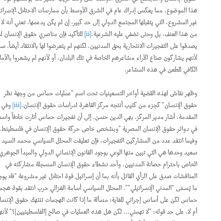
هذا الموضوع، مما يعكس إدراك عام في الشرق الأوسط بأن ممارسات الاحتلال الإسرائيلي
غير المشروع، التي يتقبلها المجتمع الدولي إلى حد كبير، إن لم يكن يدعمها، تعني أنه لا مفر
من هذا العنف، بل وحتى تضفي عليه الشرعية.
[ii]
للتأكيد فإن مناصري حقوق الإنسان لم
يصدقوا على التفجيرات الانتحارية بحق المدنيين، لكنهم لم يتعرضوا لها بالانتقاد أيضاً، سواء
لأنهم يشاركون صناع الآراء مشاعرهم الخاصة في تلك البلدان، أو لأنهم لم يشعروا بالأمان
الكافي للطعن في هذه المشاعر.
وظهر نقاش لهذه القضية أواخر التسعينيات تحت اسم "عمليات حماس من وجهة نظر
حقوق الإنسان" كجزء من كتيب أنتجه مركز القاهرة لدراسات حقوق الإنسان.
[iii]
وفي
المقدمة، أشار مدير المركز، بهي الدين حسن، إلى أن تفجيرات حماس أثارت خلافاً واسعاً
في دوائر حقوق الإنسان المصرية "وبشخص خاص حركة حقوق الإنسان في فلسطينط.
وفيما انتقد عدد من المشاركين التفجيرات، فإن تعليقت المحلل السياسي محمد السيد
سعيد وحدها هي التي تبين منها الوعي بوجود القانون الإنساني الدولي والمبدأ الجوهري
الخاص باحترام حصانة المدنيين. وأحد نشطاء حقوق الإنسان المسجلة مشاركته في
المناقشات صدق على الرأي القائل بأنه بما أن إسرائيل قوة احتلال غير مشروعة "فلا يوجد
ما يُسمّى "المدني الإسرائيلي"". المحلل السياسي أسامة الغزالي حرب انتقد بقوة هجمات
حماس لكن على أساس إجرائي للغاية: مسألة ما إذا كانت الهجمات تنتهك حقوق الإنسان
أم لا، على حد قوله: "لا تهمني... لكن هل هذه العمليات في صالح [الفلسطينيين]؟" لأنها