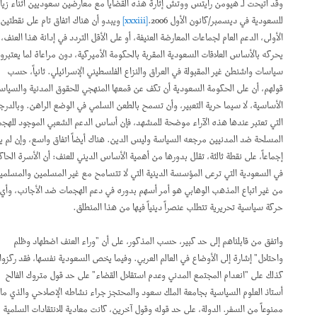
وقد أتيحت لـ هيومن رايتس ووتش إثارة هذه القضايا مع معارضين سعوديين أثناء زيارة
للسعودية في ديسمبر/كانون الأول 2006.
[xxxiii]
ويبدو أن هناك اتفاق تام على نقطتين.
الأولى، الدعم العام لجماعات المعارضة العنيفة، أو على الأقل التردد في إدانة هذا العنف،
يحركه بالأساس العلاقات السعودية المقربة بالحكومة الأميركية، دون مراعاة لما يعتبرونه
سياسات واشنطن غير المقبولة في العراق والنزاع الفلسطيني الإسرائيلي. ثانياً، حسب
قولهم، أن على الحكومة السعودية أن تكف عن قمعها المنهجي للحقوق المدنية والسياسية
الأساسية، لا سيما حرية التعبير، وأن تسمح بالطعن السلمي في الوضع الراهن. وبالدرجة
التي تعتبر عندها هذه الآراء موضحة للمشهد، فإن أساس الدعم الشعبي الموجود للهجمات
المسلحة ضد المدنيين مرجعه السياسة وليس الدين. هناك أيضاً اتفاق واسع، وإن لم يكن
إجماعاً، على نقطة ثالثة، تقلل بدورها من أهمية الأساس الديني للعنف: أن الأسرة الحاكمة
في السعودية التي ترعى المؤسسة الدينية التي لا تتسامح مع غير المسلمين والمسلمين
من غير اتباع المذهب الوهابي هو أمر أسهم بدوره في دعم الهجمات ضد الأجانب، وأي
حركة سياسية تحريرية تتطلب عنصراً دينياً فيها من هذا المنطلق.
واتفق من قابلناهم إلى حد كبير، حسب المذكور، على أن "وراء العنف اضطهاد وظلم
واحتلال" إشارة إلى الأوضاع في العالم العربي. وفيما يخص السعودية نفسها، فقد ركزوا
كذلك على "انعدام المجتمع المدني وعدم استقلال القضاء" على حد قول متروك الفالح
أستاذ العلوم السياسية بجامعة الملك سعود والمحتجز جراء نشاطه الإصلاحي والذي ما زال
ممنوعاً من السفر. الدولة، على حد قوله وقول آخرين، كانت معادية للانتقادات السلمية