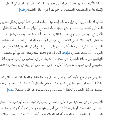
وإدانة الأفراد بصفتهم كفار لتبرير الإضرار بهم، وكذلك قتل غير المسلمين في الدول
الإسلامية أو المسلمين المنتمين إلى طوائف أخرى، مثل الشيعة.
[xxix]
استهداف المدنيين من قبل جماعات إسلامية مسلحة أصبح مثاراً للجدل بشكل خاص بين
المقاتلين الإسلاميين أنفسهم في سياق حمام الدم في العراق سنوات ما بعد الاحتلال
الأميركي. البعض، من ذوي الخبرة القتالية الواسعة، أدانوا هذه الهجمات بشكل عام
فضفاض. المفكر الإسلامي الفلسطيني الأردني أبو محمد المقدسي استنكر بلا تحفظات عمل
الحكومات الكافرة التي لا تلجأ في حكمها إلى الشريعة، ورأى في الديمقراطية تحدٍ لدين
المرء، أي أن تبنيها يعتبر ردة.
[xxx]
لكن في عام 2005 انتقد رفيقه السابق أبو مصعب
الزرقاوي على حملته القاسية التي استهدفت شيعة العراق. "مشروعي ليس تفجير حانة،
مشروعي ليس تفجير قاعة سينما" على حد قول المقدسي للجزيرة في يوليو/تموز 2005:
مشروعي هو إرجاع الأمة الإسلامية إلى سابق مجدها وإنشاء الدولة الإسلامية التي تصبح
ملاذاً لكل مسلم، وهو مشروع ضخم وكبير لا يأتي بأعمال ثأرية صغيرة... منذ متى ونحن
نتحدث عن قتل النساء والأطفال؟ منذ متى ونحن نتحدث عن قتل الشيعة؟
[xxxi]
النموذج العراقي، بما فيه من فاعلين متعددين وسيطرة شبه مطلقة للإرهاب ضد المدنيين،
بناء على كونهم سنة أو شيعة لا أكثر، في أحيان كثيرة، هو على نحو أو آخر تكرار لمذابح
المدنيين التي اتسمت بها الحرب الأهلية الجزائرية في أواسط التسعينيات. ففي الحالتين