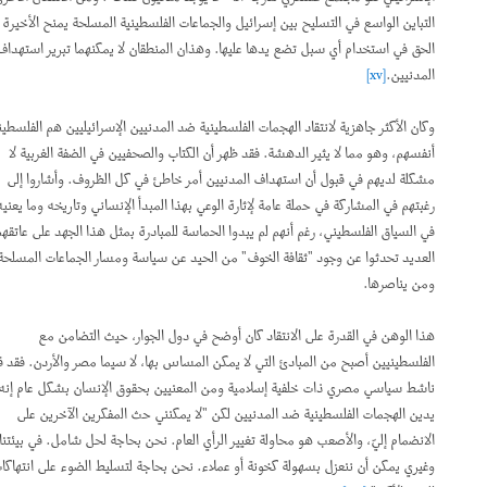
التباين الواسع في التسليح بين إسرائيل والجماعات الفلسطينية المسلحة يمنح الأخيرة
الحق في استخدام أي سبل تضع يدها عليها. وهذان المنطقان لا يمكنهما تبرير استهداف
المدنيين.
[xv]
وكان الأكثر جاهزية لانتقاد الهجمات الفلسطينية ضد المدنيين الإسرائيليين هم الفلسطينيون
أنفسهم، وهو مما لا يثير الدهشة. فقد ظهر أن الكتاب والصحفيين في الضفة الغربية لا
مشكلة لديهم في قبول أن استهداف المدنيين أمر خاطئ في كل الظروف. وأشاروا إلى
رغبتهم في المشاركة في حملة عامة لإثارة الوعي بهذا المبدأ الإنساني وتاريخه وما يعنيه
في السياق الفلسطيني، رغم أنهم لم يبدوا الحماسة للمبادرة بمثل هذا الجهد على عاتقهم.
العديد تحدثوا عن وجود "ثقافة الخوف" من الحيد عن سياسة ومسار الجماعات المسلحة
ومن يناصرها.
هذا الوهن في القدرة على الانتقاد كان أوضح في دول الجوار، حيث التضامن مع
الفلسطينيين أصبح من المبادئ التي لا يمكن المساس بها، لا سيما مصر والأردن. فقد قال
ناشط سياسي مصري ذات خلفية إسلامية ومن المعنيين بحقوق الإنسان بشكل عام إنه
يدين الهجمات الفلسطينية ضد المدنيين لكن "لا يمكنني حث المفكرين الآخرين على
الانضمام إليّ، والأصعب هو محاولة تغيير الرأي العام. نحن بحاجة لحل شامل. في بيئتنا أنا
وغيري يمكن أن ننعزل بسهولة كخونة أو عملاء. نحن بحاجة لتسليط الضوء على انتهاكات