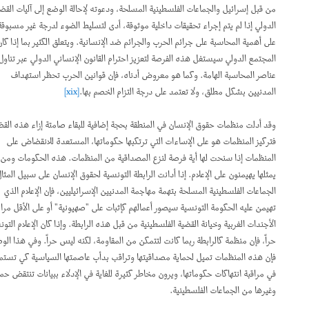
من قبل إسرائيل والجماعات الفلسطينية المسلحة، ودعوته لإحالة الوضع إلى آليات القضاء
الدولي إذا لم يتم إجراء تحقيقات داخلية موثوقة، أدى لتسليط الضوء لدرجة غير مسبوقة
على أهمية المحاسبة على جرائم الحرب والجرائم ضد الإنسانية. ويتعلق الكثير بما إذا كان
المجتمع الدولي سيستغل هذه الفرصة لتعزيز احترام القانون الإنساني الدولي عبر تناول
عناصر المحاسبة الهامة. وكما هو معروض أدناه، فإن قوانين الحرب تحظر استهداف
المدنيين بشكل مطلق، ولا تعتمد على درجة التزام الخصم بها.
[xix]
وقد أدلت منظمات حقوق الإنسان في المنطقة بحجة إضافية للبقاء صامتة إزاء هذه القضية.
فتركيز المنظمات هو على الإساءات التي ترتكبها حكوماتها، المستعدة للانقضاض على
المنظمات إذا سنحت لها أية فرصة لنزع المصداقية من المنظمات. هذه الحكومات ومن
يمثلها يهيمنون على الإعلام. إذا أدانت الرابطة التونسية لحقوق الإنسان على سبيل المثال
الجماعات الفلسطينية المسلحة بتهمة مهاجمة المدنيين الإسرائيليين، فإن الإعلام الذي
تهيمن عليه الحكومة التونسية سيصور أعمالهم كإثبات على "صهيونية" أو على الأقل مراعاة
الأجندات الغربية وخيانة القضية الفلسطينية من قبل هذه الرابطة. وإذا كان الإعلام التونسي
حراً، فإن منظمة كالرابطة ربما كانت لتتمكن من المقاومة، لكنه ليس حراً. وفي هذا الوضع،
فإن هذه المنظمات تميل لحماية مصداقيتها وتراقب بدأب عاصمتها السياسية كي تستمر
في مراقبة انتهاكات حكوماتها، ويرون مخاطر كثيرة للغاية في الإدلاء ببيانات تنتقض حماس
وغيرها من الجماعات الفلسطينية.