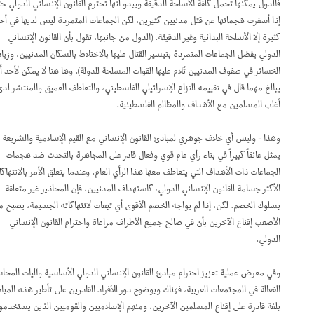
فالدول يمكنها تحمل كلفة الأسلحة الدقيقة ويبدو أنها تحترم القانون الإنساني الدولي حتى
إذا أسفرت هجماتها عن قتل مدنيين كثيرين، لكن الجماعات المتمردة ليس لديها في أحوال
كثيرة إلا الأسلحة البدائية وغير الدقيقة. (الدول من جانبها، تقول بأن القانون الإنساني
الدولي يفضل الجماعات المتمردة بتيسير القتال عليها بالاختلاط بالسكان المدنيين، وزيادة
الخسائر في صفوف المدنيين تُلام عليها القوات المسلحة للدولة). وها هنا لا يمكن لأحد أن
يبالغ مهما قال في تقييمه للنزاع الإسرائيلي الفلسطيني، والتعاطف العميق والمنتشر لدى
أغلب المسلمين مع الأهداف والمظالم الفلسطينية.
وهذا - وليس أي خلاف جوهري لمبادئ القانون الإنساني مع القيم الإسلامية والشريعة -
يمثل عائقاً كبيراً في بناء رأي عام قوي وفعال قادر على المجاهرة بالتحدث ضد هجمات
الجماعات ذات الأهداف التي يتعاطف معها هذا الرأي العام. وعندما يتعلق الأمر بالانتهاكات
الأكثر جسامة للقانون الإنساني الدولي، كاستهداف المدنيين، فإن المحاذير غير متعلقة
بسلوك الخصم. لكن، إذا لم يواجه الخصم الأقوى أي تبعات لانتهاكاته الجسيمة، يصبح من
الأصعب إقناع الآخرين بأن في صالح جميع الأطراف مراعاة واحترام القانون الإنساني
الدولي.
وفي معرض عملية تعزيز احترام مبادئ القانون الإنساني الدولي الأساسية وآليات المحاسبة
الفعالة في المجتمعات العربية، فهناك وبوضوح دور للأفراد القادرين على تأطير هذه المبادئ
بلغة قادرة على إقناع المسلمين الآخرين، ومنهم الإسلاميين والقوميين الذين يستخدمون