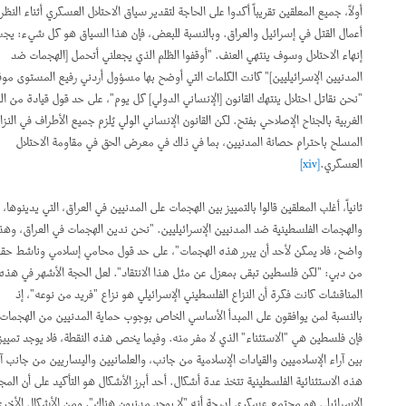
أولاً، جميع المعلقين تقريباً أكدوا على الحاجة لتقدير سياق الاحتلال العسكري أثناء النظر في
أعمال القتل في إسرائيل والعراق. وبالنسبة للبعض، فإن هذا السياق هو كل شيء: يجب
إنهاء الاحتلال وسوف ينتهي العنف. "أوقفوا الظلم الذي يجعلني أتحمل [الهجمات ضد
المدنيين الإسرائيليين]" كانت الكلمات التي أوضح بها مسؤول أردني رفيع المستوى موقفه.
"نحن نقاتل احتلال ينتهك القانون [الإنساني الدولي] كل يوم"، على حد قول قيادة من الضفة
الغربية بالجناح الإصلاحي بفتح. لكن القانون الإنساني الولي يُلزم جميع الأطراف في النزاع
المسلح باحترام حصانة المدنيين، بما في ذلك في معرض الحق في مقاومة الاحتلال
العسكري.
[xiv]
ثانياً، أغلب المعلقين قالوا بالتمييز بين الهجمات على المدنيين في العراق، التي يدينوها،
والهجمات الفلسطينية ضد المدنيين الإسرائيليين. "نحن ندين الهجمات في العراق، وهذا
واضح، فلا يمكن لأحد أن يبرر هذه الهجمات"، على حد قول محامي إسلامي وناشط حقوقي
من دبي: "لكن فلسطين تبقى بمعزل عن مثل هذا الانتقاد". لعل الحجة الأشهر في هذه
المناقشات كانت فكرة أن النزاع الفلسطيني الإسرائيلي هو نزاع "فريد من نوعه"، إذ
بالنسبة لمن يوافقون على المبدأ الأساسي الخاص بوجوب حماية المدنيين من الهجمات،
فإن فلسطين هي "الاستثناء" الذي لا مفر منه. وفيما يخص هذه النقطة، فلا يوجد تمييز
بين آراء الإسلاميين والقيادات الإسلامية من جانب، والعلمانيين واليساريين من جانب آخر.
هذه الاستثنائية الفلسطينية تتخذ عدة أشكال. أحد أبرز الأشكال هو التأكيد على أن المجتمع
الإسرائيلي هو مجتمع عسكري لدرجة أنه "لا يوجد مدنيون هناك". ومن الأشكال الأخرى أن