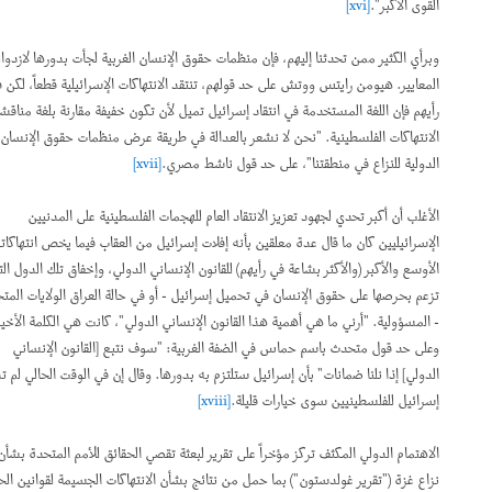
القوى الأكبر".
[xvi]
وبرأي الكثير ممن تحدثنا إليهم، فإن منظمات حقوق الإنسان الغربية لجأت بدورها لازدواجية
المعايير. هيومن رايتس ووتش على حد قولهم، تنتقد الانتهاكات الإسرائيلية قطعاً، لكن في
رأيهم فإن اللغة المستخدمة في انتقاد إسرائيل تميل لأن تكون خفيفة مقارنة بلغة مناقشة
الانتهاكات الفلسطينية. "نحن لا نشعر بالعدالة في طريقة عرض منظمات حقوق الإنسان
الدولية للنزاع في منطقتنا"، على حد قول ناشط مصري.
[xvii]
الأغلب أن أكبر تحدي لجهود تعزيز الانتقاد العام للهجمات الفلسطينية على المدنيين
الإسرائيليين كان ما قال عدة معلقين بأنه إفلات إسرائيل من العقاب فيما يخص انتهاكاتها
الأوسع والأكبر (والأكثر بشاعة في رأيهم) للقانون الإنساني الدولي، وإخفاق تلك الدول التي
تزعم بحرصها على حقوق الإنسان في تحميل إسرائيل - أو في حالة العراق الولايات المتحدة
- المسؤولية. "أرني ما هي أهمية هذا القانون الإنساني الدولي"، كانت هي الكلمة الأخيرة.
وعلى حد قول متحدث باسم حماس في الضفة الغربية: "سوف نتبع [القانون الإنساني
الدولي] إذا نلنا ضمانات" بأن إسرائيل ستلتزم به بدورها. وقال إن في الوقت الحالي لم تدع
إسرائيل للفلسطينيين سوى خيارات قليلة.
[xviii]
الاهتمام الدولي المكثف تركز مؤخراً على تقرير لبعثة تقصي الحقائق للأمم المتحدة بشأن
نزاع غزة ("تقرير غولدستون") بما حمل من نتائج بشأن الانتهاكات الجسيمة لقوانين الحرب