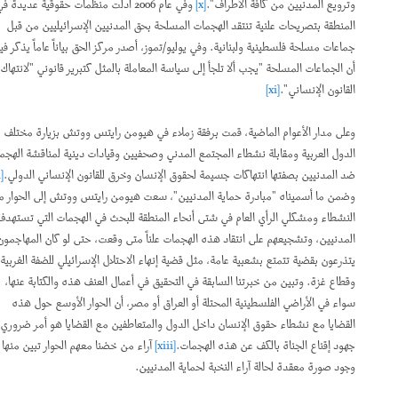
وترويع المدنيين من كافة الأطراف".
[x]
وفي عام 2006 أدلت منظمات حقوقية عديدة في
المنطقة بتصريحات علنية تنتقد الهجمات المسلحة بحق المدنيين الإسرائيليين من قبل
جماعات مسلحة فلسطينية ولبنانية. وفي يوليو/تموز، أصدر مركز الحق بياناً عاماً يذكر فيه
أن الجماعات المسلحة "يجب ألا تلجأ إلى سياسة المعاملة بالمثل كتبرير قانوني "لانتهاك
القانون الإنساني".
[xi]
وعلى مدار الأعوام الماضية، قمت برفقة زملاء في هيومن رايتس ووتش بزيارة مختلف
الدول العربية ومقابلة نشطاء المجتمع المدني وصحفيين وقيادات دينية لمناقشة الهجمات
ضد المدنيين بصفتها انتهاكات جسيمة لحقوق الإنسان وخرق للقانون الإنساني الدولي.
[xii]
وضمن ما أسميناه "مبادرة حماية المدنيين"، سعت هيومن رايتس ووتش إلى الحوار مع
النشطاء ومشكلي الرأي العام في شتى أنحاء المنطقة للبحث في الهجمات التي تستهدف
المدنيين، وتشجيعهم على انتقاد هذه الهجمات علناً متى وقعت، حتى لو كان المهاجمون
يتذرعون بقضية تتمتع بشعبية عامة، مثل قضية إنهاء الاحتلال الإسرائيلي للضفة الغربية
وقطاع غزة. وتبين من خبرتنا السابقة في التحقيق في أعمال العنف هذه والكتابة عنها،
سواء في الأراضي الفلسطينية المحتلة أو العراق أو مصر، أن الحوار الأوسع حول هذه
القضايا مع نشطاء حقوق الإنسان داخل الدول والمتعاطفين مع القضايا هو أمر ضروري في
جهود إقناع الجناة بالكف عن هذه الهجمات.
[xiii]
آراء من خضنا معهم الحوار تبين منها
وجود صورة معقدة لحالة آراء النخبة لحماية المدنيين.