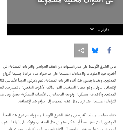
عن أصوات محلية مسموعة
In the Migration Trap: Unaccompanied Migran
Children in Europ
متوفر بـ
Share this via Facebook
Share this via Bluesky
Share this via مشاركة
عانى الشرق الأوسط على مدار السنوات من العنف السياسي والنزاعات المسلحة التي
أظهرت فيها الحكومات والجماعات المسلحة على حد سواء عدم مراعاة جسيمة لأرواح
المدنيين. وعندما يفعلون هذا أثناء النزاعات المسلحة، فهم يخرقون المبدأ الأساسي للقانون
DOWNLOAD
الإنساني الدولي، وهو حصانة المدنيين، الذي يطالب الأطراف المتحاربة بالتمييز بين السكان
المدنيين والأهداف العسكرية، وتوجيه الهجمات إلى الأهداف العسكرية حصراً. وفي غير
النزاعات المسلحة، فقد ترقى مثل هذه الهجمات إلى جرائم ضد الإنسانية.
هناك جماعات مسلحة كثيرة في منطقة الشرق الأوسط مسؤولة عن خرق هذا المبدأ
الجوهري باستهدافها عمداً أو بشكل عشوائي قتل المدنيين، وتؤكد على أنها ذات هوية
إسلامية، وبعضها يبرر قراره باللجوء إلى النزاع المسلح باسم الإسلام. ومن ثم فإن