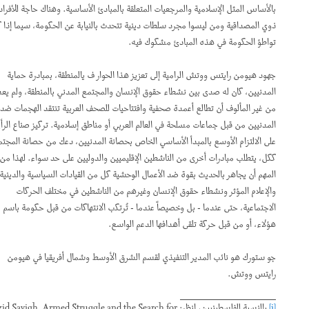
بالأساس المثل الإسلامية والمرجعيات المتعلقة بالمبادئ الأساسية. وهناك حاجة للأفراد
ذوي المصداقية ومن ليسوا مجرد سلطات دينية تتحدث بالنيابة عن الحكومة، سيما إذا كان
تواطؤ الحكومة في هذه المبادئ مشكوك فيه.
جهود هيومن رايتس ووتش الرامية إلى تعزيز هذا الحوار ف يالمنطقة، بمبادرة حماية
المدنيين، كان له صدى بين نشطاء حقوق الإنسان والمجتمع المدني بالمنطقة، ولم يعد
من غير المألوف أن تطالع أعمدة صحفية وافتتاحيات للصحف العربية تنتقد الهجمات ضد
المدنيين من قبل جماعات مسلحة في العالم العربي أو مناطق إسلامية. تركيز صناع الرأي
على الالتزام الأوسع بالمبدأ الأساسي الخاص بحصانة المدنيين، دعك من حصانة المجتمع
ككل، يتطلب مبادرات أخرى من الناشطين الإقليميين والدوليين على حد سواء. لهذا من
المهم أن يجاهر بالحديث بقوة ضد الأعمال الوحشية كل من القيادات السياسية والدينية
والإعلام المؤثر ونشطاء حقوق الإنسان وغيرهم من الناشطين في مختلف الحركات
الاجتماعية، حتى عندما - بل وخصيصاً عندما - تُرتكب الانتهاكات من قبل حكومة باسم
هؤلاء، أو من قبل حركة تلقى أهدافها الدعم الواسع.
جو ستورك هو نائب المدير التنفيذي لقسم الشرق الأوسط وشمال أفريقيا في هيومن
رايتس ووتش
.
[i]
بالنسبة للفلسطينيين، انظر: Yezid Sayigh,
Armed Struggle and the Search for