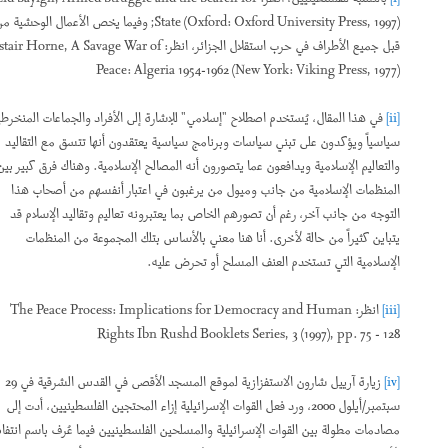
State
(Oxford: Oxford University Press, 1997); وفيما يخص الأعمال الوحشية من
قبل جميع الأطراف في حرب استقلال الجزائر، انظر: Alistair Horne,
A Savage War of
Peace: Algeria 1954-1962
(New York: Viking Press, 1977)
[ii]
في هذا المقال، يُستخدم اصطلاح "إسلامي" للإشارة إلى الأفراد والجماعات المنخرطين
سياسياً ويؤكدون على تبني سياسات وبرنامج سياسية يعتقدون أنها تتسق مع التقاليد
والتعاليم الإسلامية ويدافعون عما يتصورون أنه المصالح الإسلامية. وهناك فرق كبير بين
المنظمات الإسلامية من جانب وميول من يرغبون في اعتبار أنفسهم من أصحاب هذا
التوجه من جانب آخر، رغم أن تصورهم الخاص بما يعتبرونه تعاليم وتقاليد الإسلام قد
يتباين كثيراً من حالة لأخرى. أنا هنا معني بالأساس بتلك المجموعة من المنظمات
الإسلامية التي تستخدم العنف المسلح أو تحرض عليه.
[iii]
انظر: The Peace Process: Implications for Democracy and Human
Rights Ibn Rushd Booklets Series, 3 (1997), pp. 75 - 128
[iv]
زيارة آرييل شارون الاستفزازية لموقع المسجد الأقصى في القدس الشرقية في 29
سبتمبر/أيلول 2000، ورد فعل القوات الإسرائيلية إزاء المحتجين الفلسطينيين، أدت إلى
مصادمات مطولة بين القوات الإسرائيلية والمسلحين الفلسطينيين فيما عُرف باسم انتفاضة