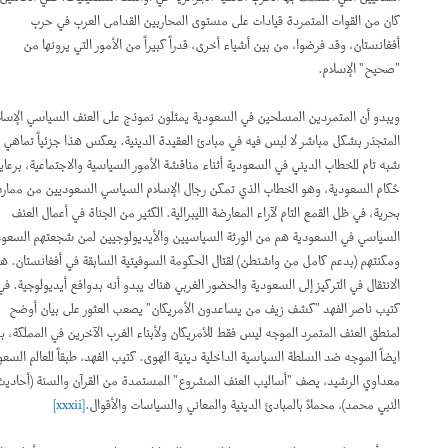
كان من القوات المتمردة قيادات على مستوى المحاربين القدامى العرب في حرب
أفغانستان، وقد فرضوا، من بين أشياء أخرى، قدراً كبيراً من الأمور التي يرونها من
"صحيح" الإسلام.
ويبدو أن المتمردين المسلحين في السعودية يمثلون نموذج على العنف السياسي الإسلامي
المتجذر بشكل مباشر لا لبس فيه في مبادئ العقيدة الدينية. يعكس هذا جزئياً تماهي
شبه تام للخطاب الديني في السعودية أثناء مناقشة الأمور السياسية والاجتماعية، برعاية
حُكام السعودية، وهو الخطاب الذي تمكن رجال الإسلام السياسي السعوديين من ممارسته
بحرية، في ظل القمع التام لآراء المعارضة الليبرالية. الكثير من الجناة في أعمال العنف
السياسي في السعودية هم من الورثة السياسيين والأيديولوجيين لمن شجعتهم السعودية
ومكنتهم (بدعم كامل من واشنطن) لقتال الحكومة السوفيتية السابقة في أفغانستان. هذا
الانتقال في التركيز إلى السعودية والحضور الغربي هناك يبدو أنه بدوافع أيديولوجية. في
كتيب ناصر الفهد "كشف زيف من يساعدون الأمريكان" يصعب العثور على بيان أوضح
لمنطق العنف المتمرد الموجه ليس فقط للأمريكان ولأبناء الغرب الآخرين في المملكة، بل
ايضاً الموجه ضد السلطة السياسية الداخلية دينية الهوى. كتيب الفهد، طبقاً للعالم السعودي
معداوي الرشيد، يصف "أساليب العنف المشروع" المستمدة من القرآن والسنة (أحاديث
النبي محمد)، محملاً بالمبادئ الدينية والمعاني والسياسات والأقوال.
[xxxii]