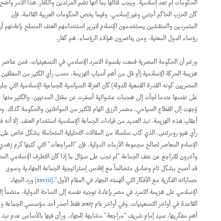
الحكومات لم تعد إسلامية، ويجب قتالها بما أنها تضم المرتدين والكفار. هذا الأمر واضح إذا
كان الحزب الحاكم أجنبي وغير إسلامي. وفيما يخص الحكومات العربية القائمة، فإن
المتمردين والمنقشين يستخدمون الإسلام لتبرير استخدامهم العنف المسلح بإعلانهم أن
رؤساء الدول المعنية، ومن يناصرون هؤلاء الرؤساء، هم كفار.
ورغم أن الحكومة المصرية قمعت بقسوة التمرد الإسلامي في التسعينيات، فمن عناصر
هزيمة الحركة الإسلامية (أو قل من أهم أسباب الهزيمة، حسب رأي الكثير من المعلقين
المصريين كونه القدرة القمعية للدولة) كان العزلة السياسية للجماعية الإسلامية التي جلبتها
على نفسها عندما لجأت إلى هجمات عشوائية أسفرت عن مقتل المدنيين، والكثير منها
وُجهت إلى القطاع السياحي، مصدر الرزق الهام للكثير من المواطنين والحكومة كذلك. وفي
أعقاب هذه الهزيمة، نبذ العديد من قيادات الجماعة الإسلامية استخدام العنف. إلا أنه في
رأي هيو روبرتس، الذي كتب سلسلة من المقالات التحليلية المتحاملة بشكل خاص على
الإسلام المعاصر لصالح مجموعة الأزمات الدولية، فإن "المراجعات" التي كتبها كرم زهدي
وآخرون للتراجع عن عنف الجماعة "لم تجب على سؤال ما إذا كان التطرف الإسلامي المصري
قد أصبح بشكل تام وصادق متصالحاً مع إفلاس إستراتيجية الجماعة الجهادية وسوى
حساباته الفكرية مع الأفكار التي ألهمته الجهاد في المقام الأول".
[xxviii]
ورد الجهاد
الإسلامي على هزيمة التمرد في مصر بإعادة توجيه نفسه إلى الساحة الدولية، منضماً إلى
القاعدة في أواخر التسعينيات. وفي أواخر عام 2007 فقط أصدر أحد مؤسسي الجماعة ومن
أهم مفكريها، سيد إمام شريف "مراجعة" مشابهة للجهاد، ورأى فيها بالأساس عدم نبذ