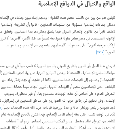
الواقع والخيال في الدوافع الإسلامية
قليلون هم من بين من ناقشنا معهم هذه القضية - ومنهم إسلاميون وعلماء في الإسلام أو
ممثلي جماعات إسلامية مسؤولة عن استهداف المدنيين - قالوا بأن الشريعة الإسلامية
تختلف كثيراً عن القانون الإنساني الدولي فيما يتعلق بحظر مهاجمة المدنيين. وتعليق مرشد
الإخوان المسلمين في مصر يعتبر مقولة نموذجية تعبيراً عن هذا الأمر: "الجريمة لا تبرر
ارتكاب جريمة أخرى"، على حد قوله: "المسلمون يبتعدون عن الإسلام، ومنه قواعد
الحرب".
[xxiv]
لا يعني هذا القول بأن الدين والتاريخ الديني والرموز الدينية لا تلعب دوراً في تيسير عدم
مراعاة المبادئ الإنسانية. فالاستعانة ببعض المبادئ الدينية ضرورية لتجنيد المقاتلين (أو
"الشهداء") وضمهم إلى الهجمات ضد المدنيين. لكننا لم نشهد أي جهد يُذكر بذله من
قابلناهم، حتى الإسلاميين منهم أو القيادات الدينية، لتبرير انتهاك مبدأ حصانة المدنيين من
التعرض للهجوم على أساس أن هذه الهجمات مسموح بها، أو غير محظورة، بموجب
الإسلام. وفي تحقيق في إطلاق حزب الله للصواريخ على مناطق للمدنيين في إسرائيل، لم
تجد هيومن رايتس ووتش حالة واحدة برر فيها قيادات حزب الله هذه الهجمات دينياً.
[xxv]
لكن في الوقت نفسه، ففي بيئة إحياء تقاليد الإسلام، فإن التذرع بالحجج الإسلامية هام
للغاية. من ثم فإن خالد مشعل، مدير المكتب السياسي لحماس، زعم أن "العمليات
الاستشهادية هي من أشكال المقاومة العديدة، وهي بالفعل أنبل وأرفع أشكال المقاومة