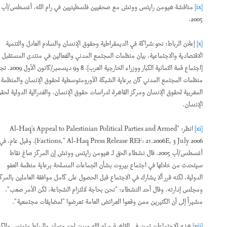
[ix]
مناقشة هيومن رايتس ووتش مع صحفيين فلسطينيين في رام الله، أغسطس/آب
2005.
[x]
إعلان الرباط: نحو شراكة في الديمقراطية وحقوق الإنسان والسلام العادل والتنمية
الاقتصادية والاجتماعية، بيان منظمات المجتمع المدني والفعالين في منتدى المستقبل
[اجتماع قمة الثمانية الكبار ووزراء الخارجية العرب]، 8 و9 ديسمبر/كانون الأول 2009. تجمع
منظمات المجتمع المدني كان برعاية الشبكة الأورومتوسطية لحقوق الإنسان والمنظمة
المغربية لحقوق الإنسان ومركز القاهرة لدراسات حقوق الإنسان، والفدرالية الدولية لحقوق
الإنسان.
[xi]
انظر: "Al-Haq's Appeal to Palestinian Political Parties and Armed
Factions," Al-Haq Press Release REF: 21.2006E, 3 July 2006). وقبل عام، في
أغسطس/آب 2005، قال نشطاء الحق لـ هيومن رايتس ووتش إن المركز صاغ نقاط
سيتحدث من خلالها في اجتماع بيروت بشأن الجماعات المسلحة برعاية منظمة العفو
الدولية، لكنه قرر ألا يشارك في الاجتماع قبل الحصول على كامل موافقة العاملين بالمركز
ومجلس إدارته. وقال أحد النشطاء: "نحن بحاجة لالتزام الشجاعة، لكن الأمر صعب"،
مشيراً إلى أن الكثيرين ممن وقعوا العرائض العامة تعرضوا "لمضايقات مجتمعية".
[xii]
هذه الاجتماعات تمت في القاهرة ورام الله وبيت لحم وعمان والرباط وتونس والكويت