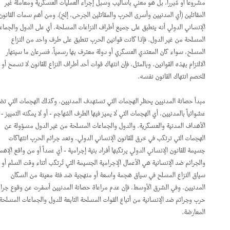
مشروعاً أو مُبرراً، بل هو معني بأساليب وسبل إجراء العمليات العسكرية ومعاملة غير
المقاتلين (أي المدنيين وأسرى الحرب والمقاتلين الجرحى، إلخ). ومن أهم سمات القانون
الإنساني الدولي أنه ينطبق على جميع أطراف النزاعات المسلحة، أي على الدول والجماعات
المسلحة من غير الدول. فإذا كانت قوانين الحرب تنطبق على طرف واحد من النزاع
المسلح، سواء كان المعتدي العسكري أو دولة معترف بها رسمياً، فسرعان ما سينهار
الالتزام بهذه القوانين. وبالمثل، فإن انتهاك قوات أحد أطراف النزاع للقانون لا تسمح أو تبرر
للخصم انتهاك القانون نفسه.
مبدأ حصانة المدنيين يحظر الهجمات التي تستهدف المدنيين، وكذلك الهجمات التي تضر
عشوائياً بالمدنيين، أي الهجمات التي لا يميز فيها الطرف المُهاجم - أو لا يمكنه التمييز - بين
الأهداف المدنية والعسكرية. والدول والجماعات المسلحة من غير الدول مسؤولة عن
الهجمات التي ترتكب في خرق للقانون الإنساني الدولي. وتعد جرائم الحرب انتهاكات
جسيمة للقانون الإنساني الدولي يرتكبها أفراد بنية إجرامية - أي عمداً أو من واقع الإهمال.
والجرائم ضد الإنسانية هي الأعمال الإجرامية الجسيمة التي تُرتكب أثناء وقت السلم أو في
سياق النزاع المسلح في سياق هجمة واسعة أو منهجية ضد فئة معينة من السكان
المدنيين. وفي الشرق الأوسط، فإن عدم مراعاة حصانة المدنيين أسفرت عن وقوع جرائم
حرب وجرائم ضد الإنسانية من أتباع القوات المسلحة التابعة للدول والجماعات المسلحة
المعارضة.