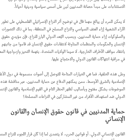
الاستثناءات على مبدأ حصانة المدنيين تُبرر على أسس سياسية ودينية أحياناً.
لا يمكن للمرء أن يبالغ مهما قال في توضيح أثر النزاع الإسرائيلي الفلسطيني على تطور
الآراء الشعبية إزاء العنف السياسي والنزاع المسلح في المنطقة، بما في ذلك التصورات
والسلوكيات إزاء حماية المدنيين. وبسبب البُعد الدولي البارز للنزاع، فإن مؤيدي حقوق
الإنسان والحكومات والمنظمات المناوئة لانتقادات حقوق الإنسان قد قاموا من جانبهم
بانتقاد مواقف الأطراف الخارجية، لا سيما الولايات المتحدة، بتهمة التحيز وازدواجية المعايير
في مراقبة انتهاكات القانون الدولي والاحتجاج عليها.
وعلى هذه الخلفية، فما هي الخيارات المتاحة للتوصل إلى أصوات مسموعة في دول الأغلبية
الإسلامية بالشرق الأوسط، ممن يمكنهم الدفاع عن حماية المدنيين، عبر مناقشة هذه
الموضوعات بشكل مفتوح وبأساليب تُظهر الحظر التام في القيم الإسلامية والقانون الإنساني
الدولي ضد استهداف الأفراد من غير المشاركين في النزاعات المسلحة؟
حماية المدنيين في قانون حقوق الإنسان والقانون
الإنساني
القانون الإنساني الدولي، أو قوانين الحرب، لا يتصدى لما إذا كان قرار اللجوء للنزاع المسلح