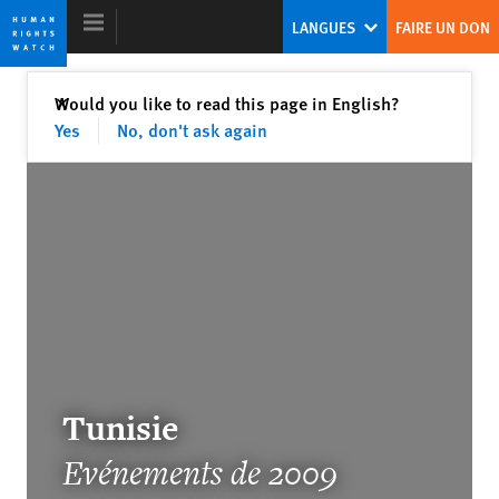
Skip
Skip
LANGUES
FAIRE UN DON
to
to
cookie
main
privacy
content
Fermer
Would you like to read this page in English?
✕
notice
Yes
No, don't ask again
Rapport Mondial 2010
Rapport mondial 2010 - Introduction
حماية المدنيين والجماعات المسلحة في
الشرق الأوسط:بحثاً عن أصوات محلية
Tunisie
مسموعة
Evénements de 2009