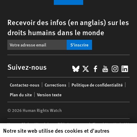
Recevoir des infos (en anglais) sur les
droits humains dans le monde
S’inscrire
BlueSky
X
Facebook
YouTub
Insta
Lin
Suivez-nous
Footer
Contactez-nous
Corrections
Politique de confidentialité
menu
Plan du site
Version texte
© 2026 Human Rights Watch
Human Rights Watch
| 350 Fifth Avenue, 34th Floor | New York,
NY
Human Rights Watch cookie preferences
Notre site web utilise des cookies et d'autres
10118-3299
USA
|
t
1.212.290.4700