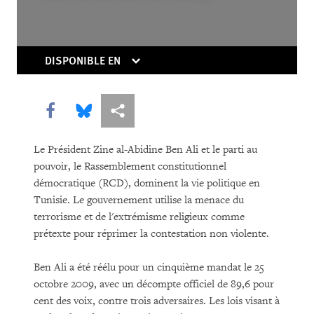
In the Migration Trap: Unaccompanied
Migrant Children in Europe
DISPONIBLE EN
Share this via Facebook
Share this via Bluesky
Share this via Partagez
Le Président Zine al-Abidine Ben Ali et le parti au
pouvoir, le Rassemblement constitutionnel
démocratique (RCD), dominent la vie politique en
TÉLÉCHARGER
Tunisie. Le gouvernement utilise la menace du
terrorisme et de l'extrémisme religieux comme
prétexte pour réprimer la contestation non violente.
Ben Ali a été réélu pour un cinquième mandat le 25
octobre 2009, avec un décompte officiel de 89,6 pour
cent des voix, contre trois adversaires. Les lois visant à