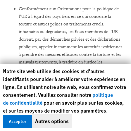
Conformément aux Orientations pour la politique de
l’UE à l’égard des pays tiers en ce qui concerne la
torture et autres peines ou traitements cruels,
inhumains ou dégradants, les États membres de l’UE
doivent, par des démarches privées et des déclarations
publiques, appeler instamment les autorités ivoiriennes
à prendre des mesures efficaces contre la torture et les
mauvais traitements, à traduire en justice les
Human Rights Watch cookie preferences
responsables d’actes de torture et de mauvais
Notre site web utilise des cookies et d'autres
traitements et à fournir réparation aux victimes.
identifiants pour aider à améliorer votre expérience en
ligne. En utilisant notre site web, vous confirmez votre
Conditionner une partie de l’aide au développement
consentement. Veuillez consulter notre
politique
destinée à la réforme du secteur de la sécurité à la prise
de confidentialité
pour en savoir plus sur les cookies,
de mesures rapides par le gouvernement pour combler
et sur les moyens de modifier vos paramètres.
les lacunes en matière de respect des droits humains
Autres options
internationaux concernant les conditions de détention,
Accepter
en particulier la torture et les traitements inhumains.