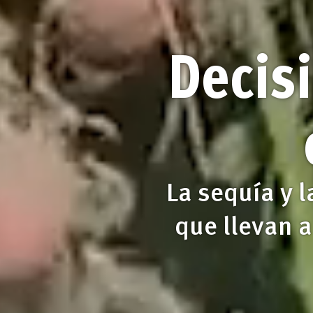
Decis
La sequía y l
que llevan a