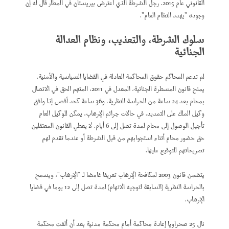
القانوني عام 2015. رجل الشرطة الذي اعترض بيريستان في المطار قال له إن
وجوده "يهدد النظام العام".
سلوك الشرطة، والتعذيب، ونظام العدالة
الجنائية
لم تدعم المحاكم حقوق المحاكمة العادلة في القضايا السياسية والأمنية.
يمنح قانون المسطرة الجنائية، المعدل في 2011، المتهم الحق في الاتصال
بمحام بعد 24 ساعة من الحراسة النظرية، و36 ساعة كحد أقصى إذا وافق
وكيل الملك على التمديد. في حالات جرائم الإرهاب، يمكن للوكيل العام
تأجيل الوصول إلى محام لمدة تصل إلى 6 أيام. لا يعطي القانون المعتقلين
حق حضور محام أثناء استجوابهم من قبل الشرطة أو عندما تقدم لهم
تصريحاتهم للتوقيع عليها.
يتضمن قانون 2003 لمكافحة الإرهاب تعريفا غامضا لـ "الإرهاب"، ويسمح
بالحراسة النظرية (السابقة لتوجيه الاتهام) لمدة تصل إلى 12 يوما في قضايا
الإرهاب.
نال 25 صحراويا إعادة محاكمة أمام محكمة مدنية بعد أن ألغت محكمة