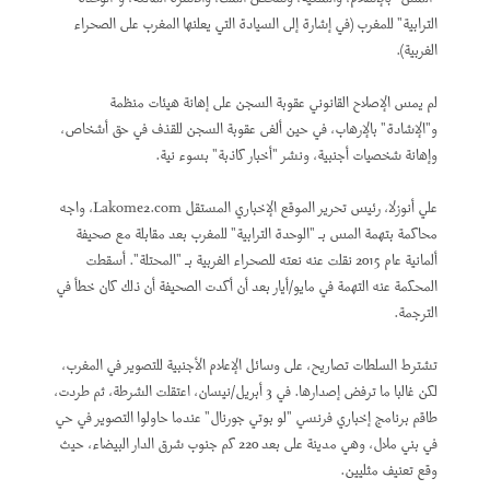
الترابية" للمغرب (في إشارة إلى السيادة التي يعلنها المغرب على الصحراء
الغربية).
لم يمس الإصلاح القانوني عقوبة السجن على إهانة هيئات منظمة
و"الإشادة" بالإرهاب، في حين ألغى عقوبة السجن للقذف في حق أشخاص،
وإهانة شخصيات أجنبية، ونشر "أخبار كاذبة" بسوء نية.
علي أنوزلا، رئيس تحرير الموقع الإخباري المستقل
Lakome2.com
، واجه
محاكمة بتهمة المس بـ "الوحدة الترابية" للمغرب بعد مقابلة مع صحيفة
ألمانية عام
2015
نقلت عنه نعته للصحراء الغربية بـ "المحتلة". أسقطت
المحكمة عنه التهمة في مايو/أيار بعد أن أكدت الصحيفة أن ذلك كان خطأ في
الترجمة.
تشترط السلطات تصاريح، على وسائل الإعلام الأجنبية للتصوير في المغرب،
لكن غالبا ما ترفض إصدارها. في 3 أبريل/نيسان، اعتقلت الشرطة، ثم طردت،
طاقم برنامج إخباري فرنسي "لو بوتي جورنال" عندما حاولوا التصوير في حي
في بني ملال، وهي مدينة على بعد 220 كم جنوب شرق الدار البيضاء، حيث
وقع تعنيف مثليين.