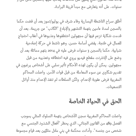
سنوات، على أنه يتعارض مع مبدأ قرينة البراءة.
أطلق سراح الناشطة اليسارية وفاء شرف في يوليو/تموز بعد أن قضت حكما
بالسجن لمدة عامين بتهمة التشهير والإبلاغ "الكاذب" عن جريمة، بعد أن
قدمت شكاية تزعم فيها أن مجهولين اختطفوها وعذبوها في أعقاب احتجاج
للعمال في طنجة. يقضي أسامة حسن، وهو ناشط في حركة إصلاحية
شبابية، حكما بالسجن 3 سنوات فرض عليه في 2014 بتهم مماثلة بعد أن
وضع على الإنترنت مقطع فيديو يروي فيه اختطافه وتعذيبه من قبل
مجهولين. يمكن أن يكون لهذه الأحكام تأثير سلبي على أشخاص يرغبون في
تقديم شكاوى عن سوء المعاملة من قبل قوات الأمن. واصلت المحاكم
المغربية فرض عقوبة الإعدام، ولكن السلطات لم تنفذ الإعدام منذ أوائل
التسعينات.
الحق في الحياة الخاصة
واصلت المحاكم المغربية سجن الأشخاص بتهمة السلوك المثلي بموجب
الفصل 489 من القانون الجنائي، الذي يحظر "أفعال الشذوذ الجنسي مع
شخص من جنسه". وأدانت محكمة في بني ملال مثليَّين بعد قيام مجموعة