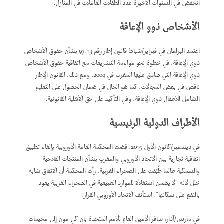
انخفض في السنوات الأخيرة عدد الطفلات العاملات في المنازل.
الأشخاص ذوو الإعاقة
اعتمد البرلمان في فبراير/شباط قانون إطار رقم 97.13 بشأن حقوق الأشخاص
ذوي الإعاقة، في خطوة نحو مواءمة التشريعات مع اتفاقية حقوق الأشخاص
ذوي الإعاقة ​​التي صادق عليها المغرب في 2009. ومع ذلك، القانون الإطار
ناقص في بعض المجالات، كما هو الحال في ضمان الحصول على التعليم
الشامل للأطفال ذوي الإعاقة، وفي التأكيد على حق الأهلية القانونية.
الأطراف الدولية الرئيسية
في ديسمبر/كانون الأول 2015، قضت المحكمة العامة الأوروبية بإلغاء تطبيق
اتفاقية تجارية بين الاتحاد الأوروبي والمغرب بشأن المنتجات الفلاحية
والسمكية طالما طُبِّقت على الصحراء الغربية. رأت المحكمة أن الاتفاق شابه
خلل لأنه "لا يضمن استغلالا للموارد الطبيعية في الصحراء الغربية يعود
بالنفع على سكانها". استأنف الاتحاد الأوروبي القرار.
في مارس/آذار، سافر الأمين العام للأمم المتحدة بان كي مون إلى مخيمات