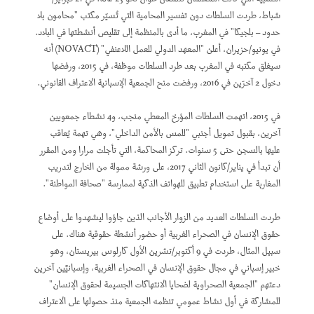
شباط، طردت السلطات دون تفسير المحامية التي تُسيّر مكتب "محامون بلا
حدود – بلجيكا" في المغرب، ما أدى بالمنظمة إلى تقليص أنشطتها في البلاد.
في يونيو/حزيران، أعلن "المعهد الدولي للعمل اللاعنفي" (
NOVACT
) أنه
سيغلق مكتبه في المغرب بعد طرد السلطات موظفة، في 2015، ورفضها
دخول 2 آخرَين في 2016، ورفضت منح الجمعية الإسبانية الاعتراف القانوني.
في 2015، اتهمت السلطات المؤرخ المعطي منجب، و4 نشطاء جمعويين
آخرين، بقبول تمويل أجنبي "للمس بالأمن الداخلي"، وهي تهمة يُعاقب
عليها بالسجن حتى 5 سنوات. تركز المحاكمة، التي تأجلت مرارا ومن المقرر
أن تبدأ في يناير/كانون الثاني 2017، على ورشة ممولة من الخارج لتدريب
المغاربة على استخدام تطبيق للهواتف الذكية لممارسة "صحافة المواطنة".
طردت السلطات العديد من الزوار الأجانب الذين جاؤوا ليشهدوا على أوضاع
حقوق الإنسان في الصحراء الغربية أو حضور أنشطة حقوقية هناك. على
سبيل المثال، طردت في 9 أكتوبر/تشرين الأول كارلوس بيريستان، وهو
خبير إسباني في مجال حقوق الإنسان في الصحراء الغربية، وإسبانيَّين آخرين
دعتهم "الجمعية الصحراوية لضحايا الانتهاكات الجسيمة لحقوق الإنسان"
للمشاركة في أول نشاط عمومي تنظمه الجمعية منذ حصولها على الاعتراف