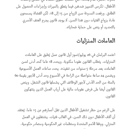
الأطفال، تكرس التمييز ضدهن فيما يتعلق بالميراث وإجراءات الحصول على
الطلاق. ورفعت المدونة سن الزواج من 15 إلى 18، لكن القضاة يسمحون
عادة بزواج الفتيات دون هذا السن. لا يوجد قانون يجرم العنف الأسري
بالتحديد أو ينص على حماية ضحاياه.
العاملات المنزليات
اعتمد البرلمان في 26 يوليو/تموز أول قانون عمل يُطبق على العاملات
المنزليات. يتطلب القانون عقودا مكتوبة، ويحدد 18 عاما كحد أدنى لسن
العاملات بعد مرحلة 5 سنوات من تنفيذه. يحدد ساعات العمل الأسبوعية
ويضمن 24 ساعة متواصلة من الراحة في الأسبوع وحد أدنى للأجور بقيمة 60
بالمئة من الحد الأدنى لأجور الوظائف التي يشملها قانون الشغل. وينص
القانون أيضا على فرض عقوبات مالية على أرباب العمل الذين ينتهكون
القانون.
على الرغم من حظر تشغيل الأطفال الذين تقل أعمارهم عن 15 عاما، يُعتقد
أن آلاف الأطفال دون ذلك السن، في الغالب فتيات، يشتغلون في العمل
المنزلي. ووفقا للأمم المتحدة ومنظمات غير الحكومية ومصادر حكومية،