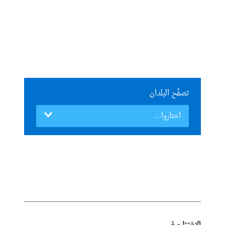
تصفُح البلدان