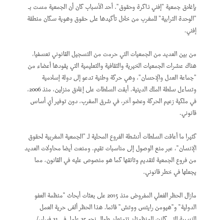
بإغلاق جمعية "إفني ذاكرة وحقوق". أحد الأسباب كان أن الجمعية مست بـ
"الوحدة الترابية" للمغرب من خلال تأكيدها على حقوق وهوية سكان منطقة
إفني.
من بين العديد من الجمعيات التي حرمت من التسجيل القانوني تعسفيا،
هناك عشرات الجمعيات الخيرية والثقافية والتعليمية التي يقودها أعضاء من
"جماعة العدل والإحسان"، وهي حركة وطنية تدعو إلى دولة إسلامية
وتساءل سلطة الملك الدينية. أبقت السلطات على إغلاق منزلين، منذ 2006،
في ملكية زعيم الحركة وعضو آخر، في شرق المغرب، دون توفير أي أساس
قانوني.
كثيرا ما أعاقت السلطات أنشطة الفروع المحلية لـ "الجمعية المغربية لحقوق
الإنسان"، عبر منع الوصول إلى مناسبات تقيم. ومنعت أيضا محاولات العديد
من فروع الجمعية لتقديم وثائقها كما هو منصوص عليه في القانون، مما
يجعلها في خطر قانوني.
مازال الحظر الفعلي المفروض منذ 2015 على بعثات أبحاث "منظمة العفو
الدولية" و"هيومن رايتس ووتش" قائما. هذا الحظر ألغى حرية العمل
النسبية التي كانت المنظمتان تتمتعان طوال نحو 25 عاما. في 21 فبراير/