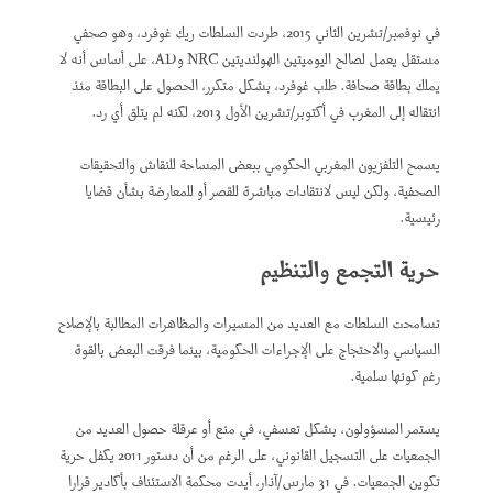
في نوفمبر/تشرين الثاني 2015، طردت السلطات ريك غوفرد، وهو صحفي
مستقل يعمل لصالح اليوميتين الهولنديتين
NRC
و
AD
، على أساس أنه لا
يملك بطاقة صحافة. طلب غوفرد، بشكل متكرر، الحصول على البطاقة منذ
انتقاله إلى المغرب في أكتوبر/تشرين الأول 2013، لكنه لم يتلق أي رد.
يسمح التلفزيون المغربي الحكومي ببعض المساحة للنقاش والتحقيقات
الصحفية، ولكن ليس لانتقادات مباشرة للقصر أو للمعارضة بشأن قضايا
رئيسية.
حرية التجمع والتنظيم
تسامحت السلطات مع العديد من المسيرات والمظاهرات المطالبة بالإصلاح
السياسي والاحتجاج على الإجراءات الحكومية، بينما فرقت البعض بالقوة
رغم كونها سلمية.
يستمر المسؤولون، بشكل تعسفي، في منع أو عرقلة حصول العديد من
الجمعيات على التسجيل القانوني، على الرغم من أن دستور 2011 يكفل حرية
تكوين الجمعيات. في 31 مارس/آذار، أيدت محكمة الاستئناف بأكادير قرارا