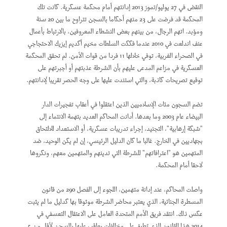
النقض في 27 يوليو/تموز 2013 إدانتهم أمام محكمة عسكرية. كانت تلك
المحكمة قد فرضت على 23 منهم أحكاما بالسجن تتراوح ما بين 20 سنة
ومؤبد. اتهم الرجال، من بينهم بعض النشطاء المعروفين، بالارتباط بأعمال
عنف اندلعت في 2010 عندما فككت السلطات مخيم أكديم إيزيك الاحتجاجي
في الصحراء الغربية، توفي خلالها 11 فردا من قوات الأمن. لم تحقق المحكمة
العسكرية في مزاعم المدعى عليهم بأن الشرطة عذبتهم أو أجبرتهم على
توقيع تصريحات كاذبة، والتي استندت عليها على وجه الحصر تقريبا لإدانتهم.
تضم السجون مئات الإسلاميين الذين اعتقلوا في أعقاب تفجيرات الدار
البيضاء عام 2003 وما بعدها. أدانت المحاكم العديد بتهمة الانتماء إلى
"شبكة إرهابية"، التجنيد، إجراء تدريبات عسكرية، أو الاستعداد للالتحاق
بجهاديين في الخارج. غالبا ما كان الدليل الرئيسي، إن لم يكن الوحيد، ضد
المتهمين هو "اعترافاتهم" للشرطة التي تدينهم والمتهمين معهم، ونكروها
لاحقا أمام المحكمة.
واصلت المحاكم، عند إدانة متهمين، اللجوء إلى الفصل 290 من قانون
المسطرة الجنائية، الذي يعتبر محاضر الشرطة موثوقا بها كدليل ما لم يثبت
عكس ذلك. انتقد فريق الأمم المتحدة العامل على الاعتقال التعسفي في
2014 هذا القانون الذي يُطبق على مخالفات يعاقب عليها بالسجن لأقل من 5