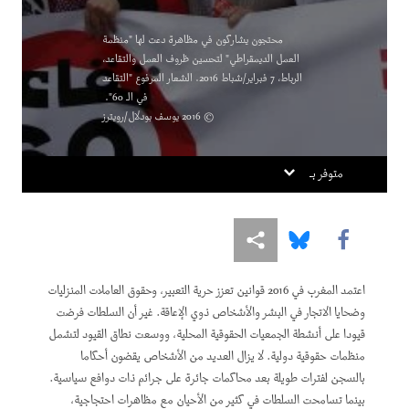
Overreach
When Exposing Abusers Is Not Enough
محتجون يشاركون في مظاهرة دعت لها "منظمة
العمل الديمقراطي" لتحسين ظروف العمل والتقاعد،
الرباط، 7 فبراير/شباط 2016. الشعار المرفوع "التقاعد
في الـ 60".
© 2016 يوسف بودلال/رويترز
متوفر بـ
Share this via Facebook
Share this via Bluesky
Share this via مشاركة
اعتمد المغرب في 2016 قوانين تعزز حرية التعبير، وحقوق العاملات المنزليات
وضحايا الاتجار في البشر والأشخاص ذوي الإعاقة. غير أن السلطات فرضت
قيودا على أنشطة الجمعيات الحقوقية المحلية، ووسعت نطاق القيود لتشمل
منظمات حقوقية دولية. لا يزال العديد من الأشخاص يقضون أحكاما
بالسجن لفترات طويلة بعد محاكمات جائرة على جرائم ذات دوافع سياسية.
بينما تسامحت السلطات في كثير من الأحيان مع مظاهرات احتجاجية،