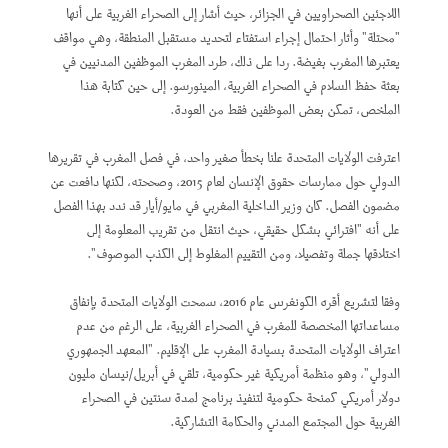
اللاجئين الصحراويين في الجزائر، حيث أشار إلى الصحراء الغربية على أنها
"محتلة" وأثار احتمال إجراء استفتاء لتحديد مستقبل المنطقة، وهي مواقف
يعتبرها المغرب بغيضة. ردا على ذلك، طرد المغرب الموظفين المدنيين في
بعثة حفظ السلام في الصحراء الغربية، المينورسو. إلى حين كتابة هذا
الملخص، تمكن بعض الموظفين فقط من العودة.
اعترفت الولايات المتحدة علنا بخطأ صغير واحد، في فصل المغرب في تقريرها
الدولي حول ممارسات حقوق الإنسان لعام 2015، وصححته، لكنها دافعت عن
مضمون الفصل. كان وزير الداخلية المغربي في مايو/أيار قد ندد بهذا الفصل
على أنه "افترائي بشكل حقيقي، حيث انتقل من تقريب المعلومة إلى
اختلاقها جملة وتفصيلا، ومن التقييم المغلوط إلى الكذب الموصوف".
وفقا لتشريع أقره الكونغرس عام 2016، سمحت الولايات المتحدة بإنفاق
مساعداتها المخصصة للمغرب في الصحراء الغربية، على الرغم من عدم
اعتراف الولايات المتحدة بسيادة المغرب على الإقليم. "المعهد الجمهوري
الدولي"، وهو منظمة أمريكية غير حكومية، تلقي في أبريل/نيسان مليون
دولار أمريكي كمنحة حكومية لتنفيذ برنامج لمدة سنتين في الصحراء
الغربية حول المجتمع المدني والحكامة التشاركية.