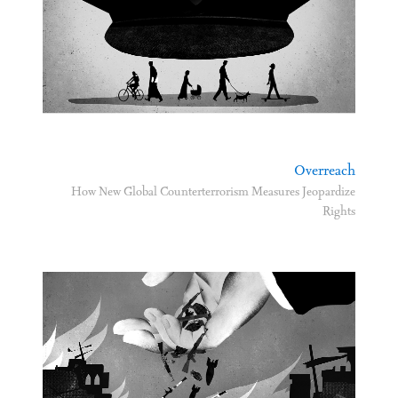
Overreach
How New Global Counterterrorism Measures Jeopardize
Rights