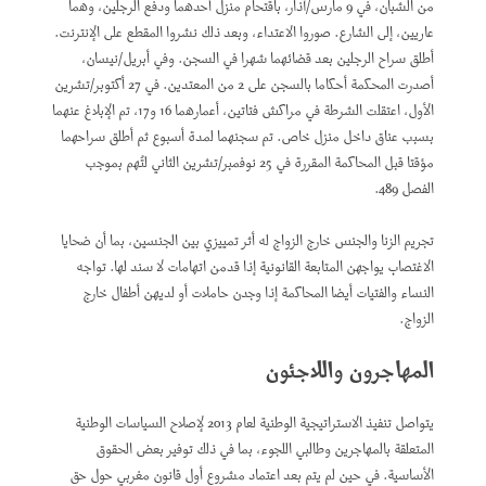
من الشبان، في 9 مارس/آذار، باقتحام منزل أحدهما ودفع الرجلين، وهما
عاريين، إلى الشارع. صوروا الاعتداء، وبعد ذلك نشروا المقطع على الإنترنت.
أطلق سراح الرجلين بعد قضائهما شهرا في السجن. وفي أبريل/نيسان،
أصدرت المحكمة أحكاما بالسجن على 2 من المعتدين. في 27 أكتوبر/تشرين
الأول، اعتقلت الشرطة في مراكش فتاتين، أعمارهما 16 و17، تم الإبلاغ عنهما
بسبب عناق داخل منزل خاص. تم سجنهما لمدة أسبوع ثم أطلق سراحهما
مؤقتا قبل المحاكمة المقررة في 25 نوفمبر/تشرين الثاني لتُهم بموجب
الفصل 489.
تجريم الزنا والجنس خارج الزواج له أثر تمييزي بين الجنسين، بما أن ضحايا
الاغتصاب يواجهن المتابعة القانونية إذا قدمن اتهامات لا سند لها. تواجه
النساء والفتيات أيضا المحاكمة إذا وجدن حاملات أو لديهن أطفال خارج
الزواج.
المهاجرون واللاجئون
يتواصل تنفيذ الاستراتيجية الوطنية لعام 2013 لإصلاح السياسات الوطنية
المتعلقة بالمهاجرين وطالبي اللجوء، بما في ذلك توفير بعض الحقوق
الأساسية. في حين لم يتم بعد اعتماد مشروع أول قانون مغربي حول حق