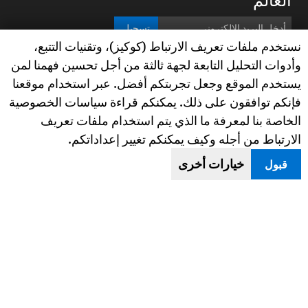
تسجيل
Human Rights Watch cookie preferences
نستخدم ملفات تعريف الارتباط (كوكيز)، وتقنيات التتبع،
وأدوات التحليل التابعة لجهة ثالثة من أجل تحسين فهمنا لمن
gram
ouTube
Facebook
BlueSky
X
ابقوا على اتصال
يستخدم الموقع وجعل تجربتكم أفضل. عبر استخدام موقعنا
فإنكم توافقون على ذلك. يمكنكم قراءة سياسات الخصوصية
Footer
خريطة الموقع
Text Version
الخاصة بنا لمعرفة ما الذي يتم استخدام ملفات تعريف
menu
الارتباط من أجله وكيف يمكنكم تغيير إعداداتكم.
© 2026 Human Rights Watch
خيارات أخرى
قبول
Human Rights Watch
| 350 Fifth Avenue, 34th Floor | New York,
NY
10118-3299
USA
|
t
1.212.290.4700
Human Rights Watch
is a 501(C)(3) nonprofit registered in the US
under EIN: 13-2875808