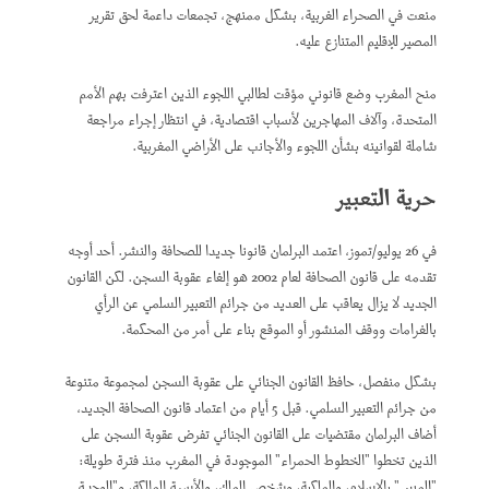
منعت في الصحراء الغربية، بشكل ممنهج، تجمعات داعمة لحق تقرير
المصير للإقليم المتنازع عليه.
منح المغرب وضع قانوني مؤقت لطالبي اللجوء الذين اعترفت بهم الأمم
المتحدة، وآلاف المهاجرين لأسباب اقتصادية، في انتظار إجراء مراجعة
شاملة لقوانينه بشأن اللجوء والأجانب على الأراضي المغربية.
حرية التعبير
في 26 يوليو/تموز، اعتمد البرلمان قانونا جديدا للصحافة والنشر. أحد أوجه
تقدمه على قانون الصحافة لعام 2002 هو إلغاء عقوبة السجن. لكن القانون
الجديد لا يزال يعاقب على العديد من جرائم التعبير السلمي عن الرأي
بالغرامات ووقف المنشور أو الموقع بناء على أمر من المحكمة.
بشكل منفصل، حافظ القانون الجنائي على عقوبة السجن لمجموعة متنوعة
من جرائم التعبير السلمي. قبل 5 أيام من اعتماد قانون الصحافة الجديد،
أضاف البرلمان مقتضيات على القانون الجنائي تفرض عقوبة السجن على
الذين تخطوا "الخطوط الحمراء" الموجودة في المغرب منذ فترة طويلة:
"المس" بالإسلام، والملكية، وشخص الملك، والأسرة المالكة، و"الوحدة