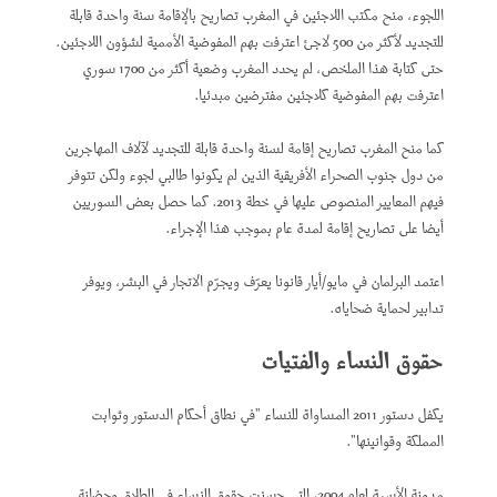
اللجوء، منح مكتب اللاجئين في المغرب تصاريح بالإقامة سنة واحدة قابلة
للتجديد لأكثر من 500 لاجئ اعترفت بهم المفوضية الأممية لشؤون اللاجئين.
حتى كتابة هذا الملخص، لم يحدد المغرب وضعية أكثر من 1700 سوري
اعترفت بهم المفوضية كلاجئين مفترضين مبدئيا.
كما منح المغرب تصاريح إقامة لسنة واحدة قابلة للتجديد لآلاف المهاجرين
من دول جنوب الصحراء الأفريقية الذين لم يكونوا طالبي لجوء ولكن تتوفر
فيهم المعايير المنصوص عليها في خطة 2013. كما حصل بعض السوريين
أيضا على تصاريح إقامة لمدة عام بموجب هذا الإجراء.
اعتمد البرلمان في مايو/أيار قانونا يعرّف ويجرّم الاتجار في البشر، ويوفر
تدابير لحماية ضحاياه.
حقوق النساء والفتيات
يكفل دستور 2011 المساواة للنساء "في نطاق أحكام الدستور وثوابت
المملكة وقوانينها".
مدونة الأسرة لعام 2004، التي حسنت حقوق النساء في الطلاق وحضانة