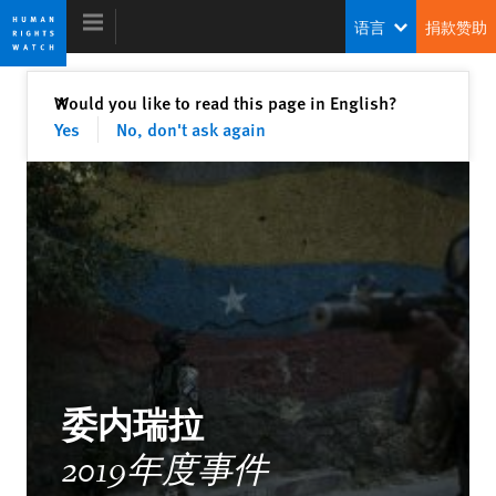
Skip
Skip
语言
捐款赞助
to
to
cookie
main
privacy
content
关闭
Would you like to read this page in English?
✕
notice
Yes
No, don't ask again
2020 世界人权报告
中国对全球人权的威胁
肯尼思・罗斯
前任执行长
委内瑞拉
Shutting Down the Internet to Shut Up
2019年度事件
Critics