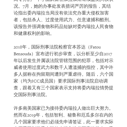
况。7月，她的办事处发表措词严厉的报告，其结
论指出委内瑞拉当局没有依法究办重大侵权加害
者，包括杀人、过度使用武力、任意逮捕和酷刑。
该报告并强调食物和药品短缺对委内瑞拉人民食物
和健康权利的影响。
2018年，国际刑事法院检察官本苏达（Fatou
Bensouda）宣布进行初步审查，以分析至少自2017
年以后发生并属该法院管辖范围的犯罪，包括对示
威者使用过度武力和数千人遭滥捕的指控，其中许
多人据称在拘留期间遭到严重虐待。随后，六个国
家（均为ICC成员国）要求国际刑事法院启动调
查，跟着又有三个国家表示支持将委内瑞拉情势提
交国际刑事法院。
许多南美国家已为接待委内瑞拉人做出巨大努力。
然而在2019年，包括智利、秘鲁和厄瓜多尔在内的
几个国家要求他们必须先申请签证，此一要求实际