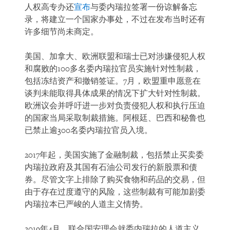
人权高专办还
宣布
与委内瑞拉签署一份谅解备忘
录，将建立一个国家办事处，不过在发布当时还有
许多细节尚未商定。
美国、加拿大、欧洲联盟和瑞士已对涉嫌侵犯人权
和腐败的100多名委内瑞拉官员实施针对性制裁，
包括冻结资产和撤销签证。7月，欧盟重申愿意在
谈判未能取得具体成果的情况下扩大针对性制裁。
欧洲议会并呼吁进一步对负责侵犯人权和执行压迫
的国家当局采取制裁措施。阿根廷、巴西和秘鲁也
已禁止逾300名委内瑞拉官员入境。
2017年起，美国实施了金融制裁，包括禁止买卖委
内瑞拉政府及其国有石油公司发行的新股票和债
券。尽管文字上排除了购买食物和药品的交易，但
由于存在过度遵守的风险，这些制裁有可能加剧委
内瑞拉本已严峻的人道主义情势。
2019年4月，联合国安理会就委内瑞拉的人道主义