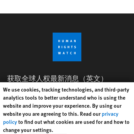
获取全球人权最新消息（英文）
Human Rights Watch cookie preferences
We use cookies, tracking technologies, and third-party
注册
analytics tools to better understand who is using the
website and improve your experience. By using our
BlueSky
X
Faceboo
YouTu
Ins
与我们联络
website you are agreeing to this. Read our
privacy
policy
to find out what cookies are used for and how to
Footer
change your settings.
修正
人权观察隐私权政策
网站地图
纯文字
menu