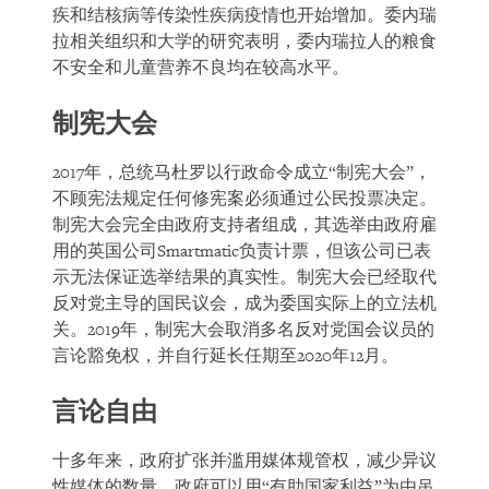
疾和结核病等传染性疾病疫情也开始增加。委内瑞
拉相关组织和大学的研究表明，委内瑞拉人的粮食
不安全和儿童营养不良均在较高水平。
制宪大会
2017年，总统马杜罗以行政命令成立“制宪大会”，
不顾宪法规定任何修宪案必须通过公民投票决定。
制宪大会完全由政府支持者组成，其选举由政府雇
用的英国公司Smartmatic负责计票，但该公司已表
示无法保证选举结果的真实性。制宪大会已经取代
反对党主导的国民议会，成为委国实际上的立法机
关。2019年，制宪大会取消多名反对党国会议员的
言论豁免权，并自行延长任期至2020年12月。
言论自由
十多年来，政府扩张并滥用媒体规管权，减少异议
性媒体的数量。政府可以用“有助国家利益”为由吊