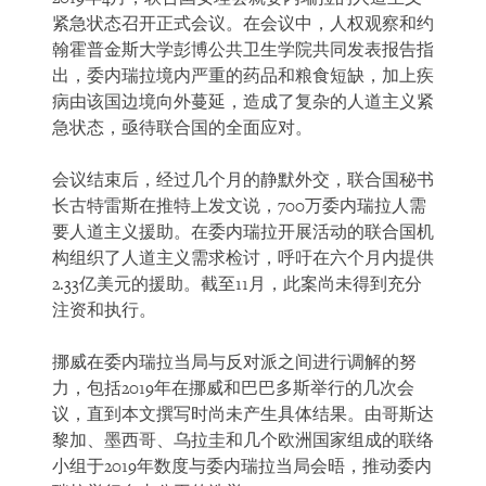
紧急状态召开正式会议。在会议中，人权观察和约
翰霍普金斯大学彭博公共卫生学院共同发表报告指
出，委内瑞拉境内严重的药品和粮食短缺，加上疾
病由该国边境向外蔓延，造成了复杂的人道主义紧
急状态，亟待联合国的全面应对。
会议结束后，经过几个月的静默外交，联合国秘书
长古特雷斯在推特上发文说，700万委内瑞拉人需
要人道主义援助。在委内瑞拉开展活动的联合国机
构组织了人道主义需求检讨，呼吁在六个月内提供
2.33亿美元的援助。截至11月，此案尚未得到充分
注资和执行。
挪威在委内瑞拉当局与反对派之间进行调解的努
力，包括2019年在挪威和巴巴多斯举行的几次会
议，直到本文撰写时尚未产生具体结果。由哥斯达
黎加、墨西哥、乌拉圭和几个欧洲国家组成的联络
小组于2019年数度与委内瑞拉当局会晤，推动委内