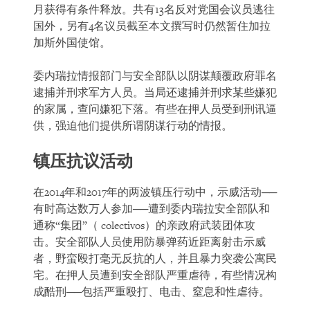
月获得有条件释放。共有13名反对党国会议员逃往
国外，另有4名议员截至本文撰写时仍然暂住加拉
加斯外国使馆。
委内瑞拉情报部门与安全部队以阴谋颠覆政府罪名
逮捕并刑求军方人员。当局还逮捕并刑求某些嫌犯
的家属，查问嫌犯下落。有些在押人员受到刑讯逼
供，强迫他们提供所谓阴谋行动的情报。
镇压抗议活动
在2014年和2017年的两波镇压行动中，示威活动──
有时高达数万人参加──遭到委内瑞拉安全部队和
通称“集团”（ colectivos）的亲政府武装团体攻
击。安全部队人员使用防暴弹药近距离射击示威
者，野蛮殴打毫无反抗的人，并且暴力突袭公寓民
宅。在押人员遭到安全部队严重虐待，有些情况构
成酷刑──包括严重殴打、电击、窒息和性虐待。