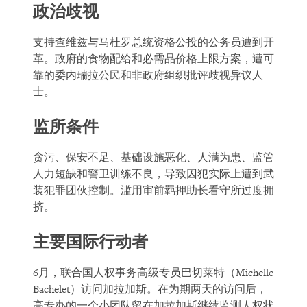
政治歧视
支持查维兹与马杜罗总统资格公投的公务员遭到开
革。政府的食物配给和必需品价格上限方案，遭可
靠的委内瑞拉公民和非政府组织批评歧视异议人
士。
监所条件
贪污、保安不足、基础设施恶化、人满为患、监管
人力短缺和警卫训练不良，导致囚犯实际上遭到武
装犯罪团伙控制。滥用审前羁押助长看守所过度拥
挤。
主要国际行动者
6月，联合国人权事务高级专员巴切莱特（Michelle
Bachelet）访问加拉加斯。在为期两天的访问后，
高专办的一个小团队留在加拉加斯继续监测人权状