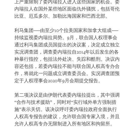
上严重限制了委内瑞拉人进入这些国家的机会。委
内瑞拉人在国外某些地区面临仇外骚扰，包括哥伦
比亚、厄瓜多尔、加勒比海国家和巴西北部。
利马集团──由至少10个拉美国家和加拿大组成──
持续监视委内瑞拉局势。9月，联合国人权理事会
通过利马集团成员国提出的决议案，决定成立独立
实况调查团，调查委内瑞拉自2014年以后发生的各
种暴行指控，包括法外处决、失踪和酷刑。决议内
容还包括，若委内瑞拉不能与联合国人权高专办合
作，将就此一问题成立调查委员会。实况调查团预
定于人权理事会2020年9月会期提交报告。
第二项决议是由伊朗代表委内瑞拉提出，其中强调
“合作与技术援助”，同时对“实行域外单方强制措
施”表示关切。该决议呼吁委内瑞拉政府全面执行
人权高专报告的建议，允许联合国专家入境，并且
允许人权高专办无限制进入所有地区和拘留所。