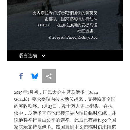
委内瑞拉专门打击犯罪团伙的菁英突
击部队，国家警察特别行动队
（FAES），在加拉加斯的安提马诺
社区巡逻。
© 2019 AP Photo/Rodrigo Abd
语言选项
Share this via Facebook
Share this via Bluesky
More sharing options
2019年1月初，国民大会主席瓜伊多（Juan
Guaidó）要求委瑞内拉人动员起来，支持恢复全国
的宪政秩序。1月23日，数十万人走上街头。在抗
议中，瓜伊多宣布他已接任委内瑞拉临时总统，并
说他将举行自由公平的选举。此后已有超过50个国
家表示支持瓜伊多。该国直到本文撰稿时仍未结束