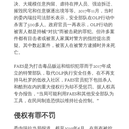
决、大规模任意拘留、虐待在押人员、强迫拆迁、
摧毁民宅和任意驱逐出境等等。2017年11月，当时
的委内瑞拉司法部长表示，安全部队在OLP行动中
杀害了500多人。政府官员一再表示，OLP行动的
被害人都是持械“对抗”而被击毙的罪犯。但许多案
件都有目击者或被害人家属对警方的指控提出质
疑。其中数起案件，被害人在被警方逮捕时并未死
亡。
FAES是为打击毒品贩运和组织犯罪而于2017年成
立的特警部队，取代OLP执行安全任务。在不再支
持马杜罗的低收入社区，FAES官员犯下包括杀人
和酷刑在内的重大侵权行为却不受惩罚。据人权高
专办报告，“当局可能利用FAES和其他安全部队为
工具，在民间制造恐惧以维持社会控制。”
侵权有罪不罚
委内瑞拉当局报道，截至2019年6月，在所有被控