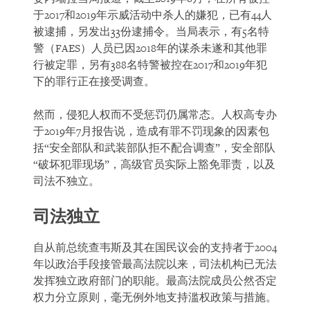
于2017和2019年示威活动中杀人的嫌犯，已有44人
被逮捕，另发出33份逮捕令。当局表示，有5名特
警（FAES）人员已因2018年的谋杀未遂和其他罪
行被定罪，另有388名特警被控在2017和2019年犯
下的罪行正在接受调查。
然而，侵犯人权而不受惩罚仍属常态。人权高专办
于2019年7月报告说，造成有罪不罚现象的因素包
括“安全部队和武装部队拒不配合调查”，安全部队
“破坏犯罪现场”，高级官员实际上豁免罪责，以及
司法不独立。
司法独立
自从前总统查韦斯及其在国民议会的支持者于2004
年以政治手段接管最高法院以来，司法机构已无法
发挥独立政府部门的职能。最高法院成员公然否定
权力分立原则，毫无例外地支持滥权政策与措施。