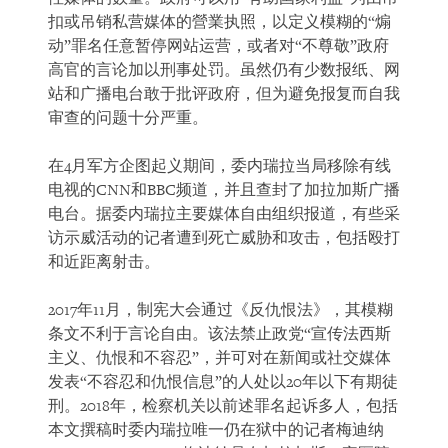
扣或吊销私营媒体的營業执照，以定义模糊的“煽
动”罪名任意暂停网站运营，或者对“不尊敬”政府
高官的言论加以刑事处罚。虽然仍有少数报纸、网
站和广播电台敢于批评政府，但为避免报复而自我
审查的问题十分严重。
在4月军方企图起义期间，委内瑞拉当局移除有线
电视的CNN和BBC频道，并且查封了加拉加斯广播
电台。据委内瑞拉主要媒体自由组织报道，有些采
访示威活动的记者遭到死亡威胁和攻击，包括殴打
和近距离射击。
2017年11月，制宪大会通过《反仇恨法》，其模糊
条文不利于言论自由。该法禁止政党“宣传法西斯
主义、仇恨和不容忍”，并可对在新闻或社交媒体
发表“不容忍和仇恨信息”的人处以20年以下有期徒
刑。2018年，检察机关以前述罪名起诉多人，包括
本文撰稿时委内瑞拉唯一仍在狱中的记者梅迪纳