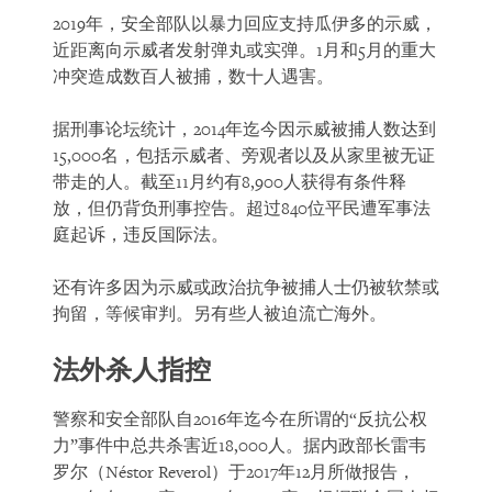
2019年，安全部队以暴力回应支持瓜伊多的示威，
近距离向示威者发射弹丸或实弹。1月和5月的重大
冲突造成数百人被捕，数十人遇害。
据刑事论坛统计，2014年迄今因示威被捕人数达到
15,000名，包括示威者、旁观者以及从家里被无证
带走的人。截至11月约有8,900人获得有条件释
放，但仍背负刑事控告。超过840位平民遭军事法
庭起诉，违反国际法。
还有许多因为示威或政治抗争被捕人士仍被软禁或
拘留，等候审判。另有些人被迫流亡海外。
法外杀人指控
警察和安全部队自2016年迄今在所谓的“反抗公权
力”事件中总共杀害近18,000人。据内政部长雷韦
罗尔（Néstor Reverol）于2017年12月所做报告，