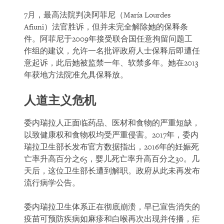
7月，最高法院判决阿菲尼（María Lourdes
Afiuni）法官胜诉，但并未完全解除她的保释条
件。阿菲尼于2009年接受联合国任意拘留问题工
作组的建议，允许一名批评政府人士保释后即遭任
意起诉，此后她被监禁一年、软禁多年。她在2013
年获地方法院准允具保释放。
人道主义危机
委内瑞拉人正面临药品、医材和食物的严重短缺，
以致健康权和食物权均受严重侵害。2017年，委内
瑞拉卫生部长发布官方数据指出，2016年的妊娠死
亡率升高百分之65，婴儿死亡率升高百分之30。几
天后，这位卫生部长遭到解职。政府从此未再发布
流行病学公告。
委内瑞拉卫生体系正在彻底崩溃，早已宣告消失的
疫苗可预防疾病如麻疹和白喉再次出现并传播，疟