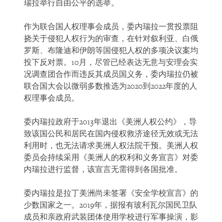
瑞拉举行自由公平的选举。
作为联合国人权理事会成员，委内瑞拉一贯投票阻
挠关于侵犯人权行为的审查，在针对叙利亚、白俄
罗斯、布隆迪和伊朗等国侵犯人权的多项决议案均
投下反对票。10月，尽管已经表达无意与安理会实
况调查团合作而违反其成员国义务，委内瑞拉仍被
联合国大会以微弱多数推选为2020到2022年度的人
权理事会成员。
委内瑞拉政府于2013年退出《美洲人权公约》，导
致该国公民和居民在国内侵权救济途径无效或无法
利用时，也无法请求美洲人权法院干预。美洲人权
委员会持续采用《美洲人的权利和义务宣言》对委
内瑞拉进行监督，该宣言无需得到各国批准。
委内瑞拉是拉丁美洲尚未签署《安全学校宣言》的
少数国家之一。2019年，据报有玻利瓦尔国民卫队
成员和亲政府武装团体使用学校进行军事操演，影