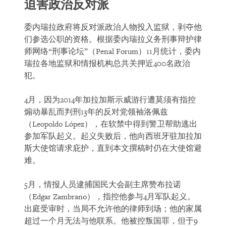
迫害政治反对派
委内瑞拉政府将反对派政治人物投入监狱，剥夺他
们参选公职的资格。根据委内瑞拉义务刑事辩护律
师网络“刑事论坛”（Penal Forum）11月统计，委内
瑞拉各地监狱和情报机构总共关押近400名政治
犯。
4月，因为2014年加拉加斯示威游行遭莫须有指控
煽动暴乱而判刑13年的反对党领袖洛佩兹
（Leopoldo López），在软禁中得到警卫帮助逃出
参加军队起义。起义失败后，他向西班牙驻加拉加
斯大使馆请求庇护，直到本文撰稿时仍在大使馆避
难。
5月，情报人员逮捕国民大会副主席赞布拉诺
（Edgar Zambrano），指控他参与4月军队起义。
出庭受审时，当局不允许他的律师到场；他的家属
超过一个月无法与他联系。他被控叛国罪，但于9