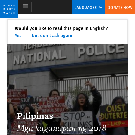
Skip
Skip
LANGUAGES
DONATE NOW
to
to
cookie
main
privacy
content
Close
Would you like to read this page in English?
✕
notice
Yes
No, don't ask again
World Report 2020
China’s Global Threat to Human Rights
Kenneth Roth
Former Executive Director
Pilipinas
Two Years After #MeToo Erupts, A New
Mga kaganapan ng 2018
Treaty Anchors Workplace Shifts