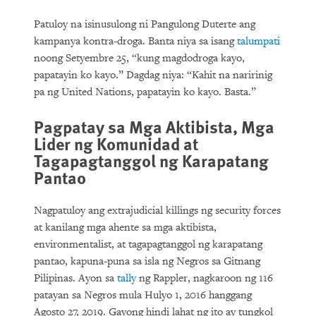
Patuloy na isinusulong ni Pangulong Duterte ang
kampanya kontra-droga. Banta niya sa isang
talumpati
noong Setyembre 25, “kung magdodroga kayo,
papatayin ko kayo.” Dagdag niya: “Kahit na naririnig
pa ng United Nations, papatayin ko kayo. Basta.”
Pagpatay sa Mga Aktibista, Mga
Lider ng Komunidad at
Tagapagtanggol ng Karapatang
Pantao
Nagpatuloy ang extrajudicial killings ng security forces
at kanilang mga ahente sa mga aktibista,
environmentalist, at tagapagtanggol ng karapatang
pantao, kapuna-puna sa isla ng Negros sa Gitnang
Pilipinas. Ayon sa
tally
ng Rappler, nagkaroon ng 116
patayan sa Negros mula Hulyo 1, 2016 hanggang
Agosto 27, 2019. Gayong hindi lahat ng ito ay tungkol