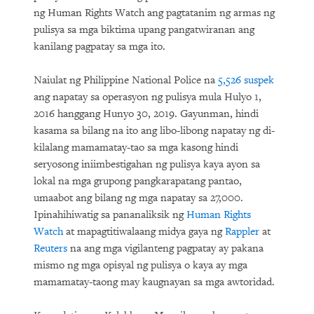
ng Human Rights Watch ang pagtatanim ng armas ng
pulisya sa mga biktima upang pangatwiranan ang
kanilang pagpatay sa mga ito.
Naiulat ng Philippine National Police na
5,526 suspek
ang napatay sa operasyon ng pulisya mula Hulyo 1,
2016 hanggang Hunyo 30, 2019. Gayunman, hindi
kasama sa bilang na ito ang libo-libong napatay ng di-
kilalang mamamatay-tao sa mga kasong hindi
seryosong iniimbestigahan ng pulisya kaya ayon sa
lokal na mga grupong pangkarapatang pantao,
umaabot ang bilang ng mga napatay sa 27,000.
Ipinahihiwatig sa pananaliksik ng
Human Rights
Watch
at mapagtitiwalaang midya gaya ng
Rappler
at
Reuters
na ang mga vigilanteng pagpatay ay pakana
mismo ng mga opisyal ng pulisya o kaya ay mga
mamamatay-taong may kaugnayan sa mga awtoridad.