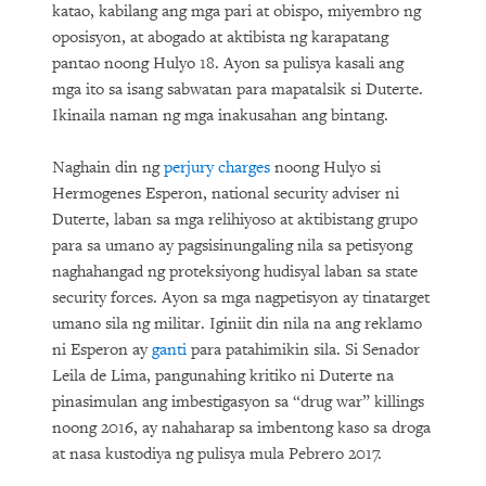
katao, kabilang ang mga pari at obispo, miyembro ng
oposisyon, at abogado at aktibista ng karapatang
pantao noong Hulyo 18. Ayon sa pulisya kasali ang
mga ito sa isang sabwatan para mapatalsik si Duterte.
Ikinaila naman ng mga inakusahan ang bintang.
Naghain din ng
perjury charges
noong Hulyo si
Hermogenes Esperon, national security adviser ni
Duterte, laban sa mga relihiyoso at aktibistang grupo
para sa umano ay pagsisinungaling nila sa petisyong
naghahangad ng proteksiyong hudisyal laban sa state
security forces. Ayon sa mga nagpetisyon ay tinatarget
umano sila ng militar. Iginiit din nila na ang reklamo
ni Esperon ay
ganti
para patahimikin sila. Si Senador
Leila de Lima, pangunahing kritiko ni Duterte na
pinasimulan ang imbestigasyon sa “drug war” killings
noong 2016, ay nahaharap sa imbentong kaso sa droga
at nasa kustodiya ng pulisya mula Pebrero 2017.