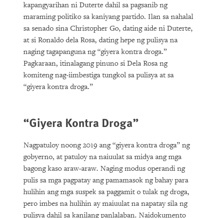
kapangyarihan ni Duterte dahil sa pagsanib ng
maraming politiko sa kaniyang partido. Ilan sa nahalal
sa senado sina Christopher Go, dating aide ni Duterte,
at si Ronaldo dela Rosa, dating hepe ng pulisya na
naging tagapanguna ng “giyera kontra droga.”
Pagkaraan, itinalagang pinuno si Dela Rosa ng
komiteng nag-iimbestiga tungkol sa pulisya at sa
“giyera kontra droga.”
“Giyera Kontra Droga”
Nagpatuloy noong 2019 ang “giyera kontra droga” ng
gobyerno, at patuloy na naiuulat sa midya ang mga
bagong kaso araw-araw. Naging modus operandi ng
pulis sa mga pagpatay ang pamamasok ng bahay para
hulihin ang mga suspek sa paggamit o tulak ng droga,
pero imbes na hulihin ay maiuulat na napatay sila ng
pulisya dahil sa kanilang panlalaban. Naidokumento