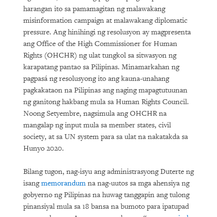
harangan ito sa pamamagitan ng malawakang
misinformation campaign at malawakang diplomatic
pressure. Ang hinihingi ng resolusyon ay magpresenta
ang Office of the High Commissioner for Human
Rights (OHCHR) ng ulat tungkol sa sitwasyon ng
karapatang pantao sa Pilipinas. Minamarkahan ng
pagpasá ng resolusyong ito ang kauna-unahang
pagkakataon na Pilipinas ang naging mapagtutuunan
ng ganitong hakbang mula sa Human Rights Council.
Noong Setyembre, nagsimula ang OHCHR na
mangalap ng input mula sa member states, civil
society, at sa UN system para sa ulat na nakatakda sa
Hunyo 2020.
Bilang tugon, nag-isyu ang administrasyong Duterte ng
isang
memorandum
na nag-uutos sa mga ahensiya ng
gobyerno ng Pilipinas na huwag tanggapin ang tulong
pinansiyal mula sa 18 bansa na bumoto para ipatupad