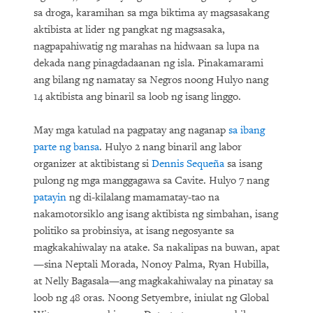
sa droga, karamihan sa mga biktima ay magsasakang
aktibista at lider ng pangkat ng magsasaka,
nagpapahiwatig ng marahas na hidwaan sa lupa na
dekada nang pinagdadaanan ng isla. Pinakamarami
ang bilang ng namatay sa Negros noong Hulyo nang
14 aktibista ang binaril sa loob ng isang linggo.
May mga katulad na pagpatay ang naganap
sa ibang
parte ng bansa
. Hulyo 2 nang binaril ang labor
organizer at aktibistang si
Dennis Sequeña
sa isang
pulong ng mga manggagawa sa Cavite. Hulyo 7 nang
patayin
ng di-kilalang mamamatay-tao na
nakamotorsiklo ang isang aktibista ng simbahan, isang
politiko sa probinsiya, at isang negosyante sa
magkakahiwalay na atake. Sa nakalipas na buwan, apat
—sina Neptali Morada, Nonoy Palma, Ryan Hubilla,
at Nelly Bagasala—ang magkakahiwalay na pinatay sa
loob ng 48 oras. Noong Setyembre, iniulat ng Global