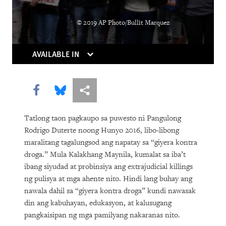
Holding Companies to Account:
© 2019 AP Photo/Bullit Marquez
Momentum Builds for Corporate Human
Rights Duties
AVAILABLE IN
As Killer Robots Loom, Demands Grow
to Keep Humans in Control of Use of
Share this via Facebook
Share this via Bluesky
More sharing options
Force
Shutting Down the Internet to Shut Up
Tatlong taon pagkaupo sa puwesto ni Pangulong
Rodrigo Duterte noong Hunyo 2016, libo-libong
Critics
maralitang tagalungsod ang napatay sa “giyera kontra
droga.” Mula Kalakhang Maynila, kumalat sa iba’t
With Millions Out of School, the
ibang siyudad at probinsiya ang extrajudicial killings
Countdown Begins to Get All Children
ng pulisya at mga ahente nito. Hindi lang buhay ang
into Quality, Accessible Education
nawala dahil sa “giyera kontra droga” kundi nawasak
din ang kabuhayan, edukasyon, at kalusugang
Going to the Bank for Food, Not Money:
pangkaisipan ng mga pamilyang nakaranas nito.