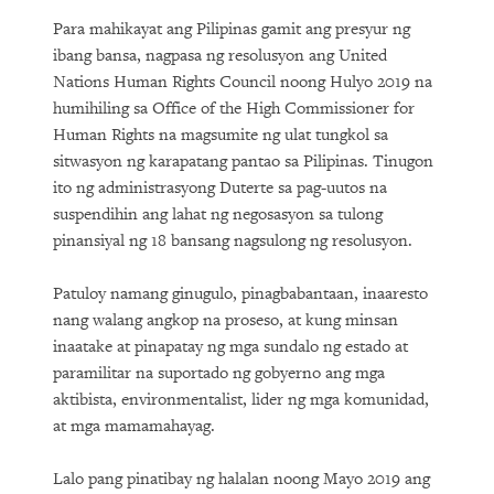
The Growing Reality of Hunger in
Para mahikayat ang Pilipinas gamit ang presyur ng
“Rich” Countries
ibang bansa, nagpasa ng resolusyon ang United
Nations Human Rights Council noong Hulyo 2019 na
humihiling sa Office of the High Commissioner for
Human Rights na magsumite ng ulat tungkol sa
sitwasyon ng karapatang pantao sa Pilipinas. Tinugon
ito ng administrasyong Duterte sa pag-uutos na
suspendihin ang lahat ng negosasyon sa tulong
pinansiyal ng 18 bansang nagsulong ng resolusyon.
PURCHASE
Patuloy namang ginugulo, pinagbabantaan, inaaresto
nang walang angkop na proseso, at kung minsan
inaatake at pinapatay ng mga sundalo ng estado at
paramilitar na suportado ng gobyerno ang mga
DOWNLOAD
aktibista, environmentalist, lider ng mga komunidad,
at mga mamamahayag.
Lalo pang pinatibay ng halalan noong Mayo 2019 ang