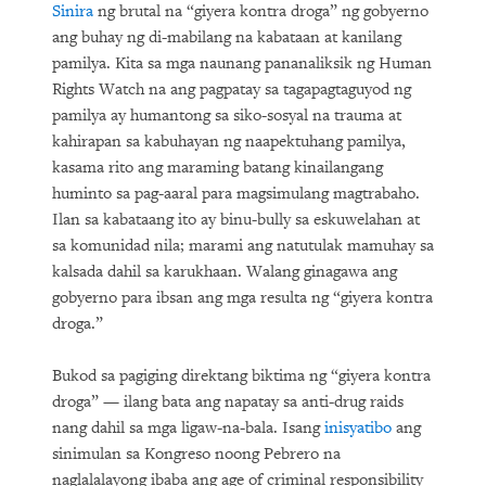
Sinira
ng brutal na “giyera kontra droga” ng gobyerno
ang buhay ng di-mabilang na kabataan at kanilang
pamilya. Kita sa mga naunang pananaliksik ng Human
Rights Watch na ang pagpatay sa tagapagtaguyod ng
pamilya ay humantong sa siko-sosyal na trauma at
kahirapan sa kabuhayan ng naapektuhang pamilya,
kasama rito ang maraming batang kinailangang
huminto sa pag-aaral para magsimulang magtrabaho.
Ilan sa kabataang ito ay binu-bully sa eskuwelahan at
sa komunidad nila; marami ang natutulak mamuhay sa
kalsada dahil sa karukhaan. Walang ginagawa ang
gobyerno para ibsan ang mga resulta ng “giyera kontra
droga.”
Bukod sa pagiging direktang biktima ng “giyera kontra
droga” — ilang bata ang napatay sa anti-drug raids
nang dahil sa mga ligaw-na-bala. Isang
inisyatibo
ang
sinimulan sa Kongreso noong Pebrero na
naglalalayong ibaba ang age of criminal responsibility