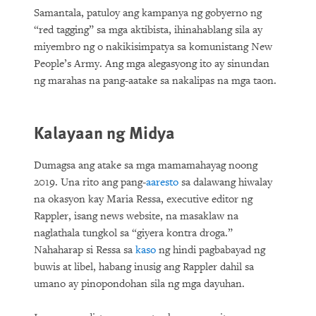
Samantala, patuloy ang kampanya ng gobyerno ng
“red tagging” sa mga aktibista, ihinahablang sila ay
miyembro ng o nakikisimpatya sa komunistang New
People’s Army. Ang mga alegasyong ito ay sinundan
ng marahas na pang-aatake sa nakalipas na mga taon.
Kalayaan ng Midya
Dumagsa ang atake sa mga mamamahayag noong
2019. Una rito ang pang-
aaresto
sa dalawang hiwalay
na okasyon kay Maria Ressa, executive editor ng
Rappler, isang news website, na masaklaw na
naglathala tungkol sa “giyera kontra droga.”
Nahaharap si Ressa sa
kaso
ng hindi pagbabayad ng
buwis at libel, habang inusig ang Rappler dahil sa
umano ay pinopondohan sila ng mga dayuhan.