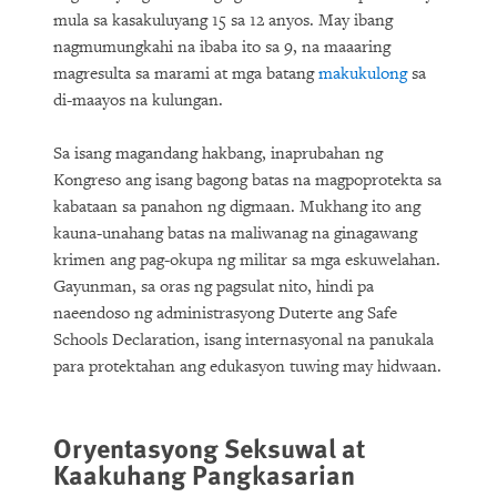
mula sa kasakuluyang 15 sa 12 anyos. May ibang
nagmumungkahi na ibaba ito sa 9, na maaaring
magresulta sa marami at mga batang
makukulong
sa
di-maayos na kulungan.
Sa isang magandang hakbang, inaprubahan ng
Kongreso ang isang bagong batas na magpoprotekta sa
kabataan sa panahon ng digmaan. Mukhang ito ang
kauna-unahang batas na maliwanag na ginagawang
krimen ang pag-okupa ng militar sa mga eskuwelahan.
Gayunman, sa oras ng pagsulat nito, hindi pa
naeendoso ng administrasyong Duterte ang Safe
Schools Declaration, isang internasyonal na panukala
para protektahan ang edukasyon tuwing may hidwaan.
Oryentasyong Seksuwal at
Kaakuhang Pangkasarian