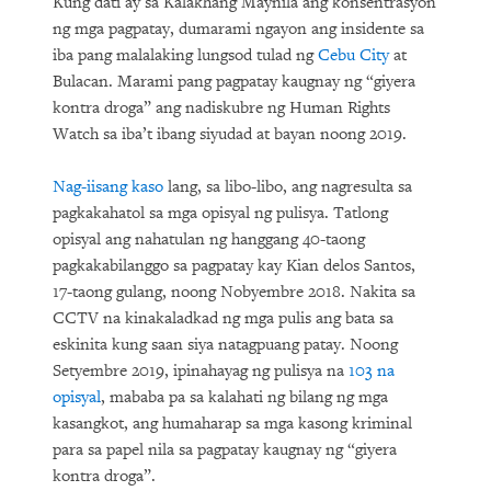
Kung dati ay sa Kalakhang Maynila ang konsentrasyon
ng mga pagpatay, dumarami ngayon ang insidente sa
iba pang malalaking lungsod tulad ng
Cebu City
at
Bulacan. Marami pang pagpatay kaugnay ng “giyera
kontra droga” ang nadiskubre ng Human Rights
Watch sa iba’t ibang siyudad at bayan noong 2019.
Nag-iisang kaso
lang, sa libo-libo, ang nagresulta sa
pagkakahatol sa mga opisyal ng pulisya. Tatlong
opisyal ang nahatulan ng hanggang 40-taong
pagkakabilanggo sa pagpatay kay Kian delos Santos,
17-taong gulang, noong Nobyembre 2018. Nakita sa
CCTV na kinakaladkad ng mga pulis ang bata sa
eskinita kung saan siya natagpuang patay. Noong
Setyembre 2019, ipinahayag ng pulisya na
103 na
opisyal
, mababa pa sa kalahati ng bilang ng mga
kasangkot, ang humaharap sa mga kasong kriminal
para sa papel nila sa pagpatay kaugnay ng “giyera
kontra droga”.