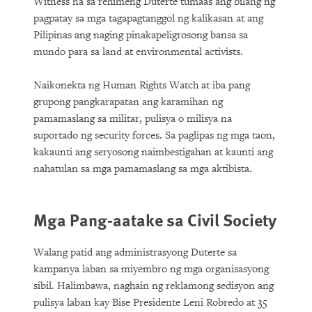
Witness na sa rehimeng Duterte tumaas ang bilang ng
pagpatay sa mga tagapagtanggol ng kalikasan at ang
Pilipinas ang naging pinakapeligrosong bansa sa
mundo para sa land at environmental activists.
Naikonekta ng Human Rights Watch at iba pang
grupong pangkarapatan ang karamihan ng
pamamaslang sa militar, pulisya o milisya na
suportado ng security forces. Sa paglipas ng mga taon,
kakaunti ang seryosong naimbestigahan at kaunti ang
nahatulan sa mga pamamaslang sa mga aktibista.
Mga Pang-aatake sa Civil Society
Walang patid ang administrasyong Duterte sa
kampanya laban sa miyembro ng mga organisasyong
sibil. Halimbawa, naghain ng reklamong sedisyon ang
pulisya laban kay Bise Presidente Leni Robredo at 35