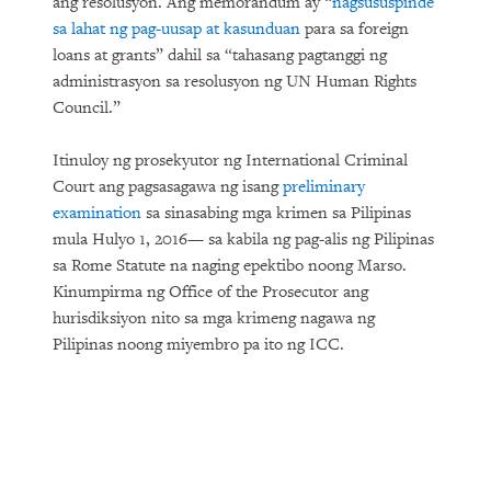
ang resolusyon. Ang memorandum ay “
nagsususpinde
sa lahat ng pag-uusap at kasunduan
para sa foreign
loans at grants” dahil sa “tahasang pagtanggi ng
administrasyon sa resolusyon ng UN Human Rights
Council.”
Itinuloy ng prosekyutor ng International Criminal
Court ang pagsasagawa ng isang
preliminary
examination
sa sinasabing mga krimen sa Pilipinas
mula Hulyo 1, 2016— sa kabila ng pag-alis ng Pilipinas
sa Rome Statute na naging epektibo noong Marso.
Kinumpirma ng Office of the Prosecutor ang
hurisdiksiyon nito sa mga krimeng nagawa ng
Pilipinas noong miyembro pa ito ng ICC.