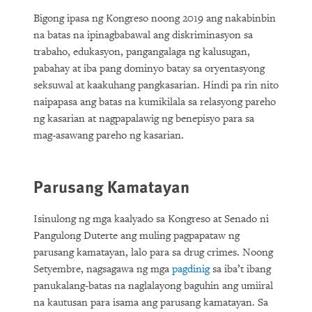
Bigong ipasa ng Kongreso noong 2019 ang nakabinbin
na batas na ipinagbabawal ang diskriminasyon sa
trabaho, edukasyon, pangangalaga ng kalusugan,
pabahay at iba pang dominyo batay sa oryentasyong
seksuwal at kaakuhang pangkasarian. Hindi pa rin nito
naipapasa ang batas na kumikilala sa relasyong pareho
ng kasarian at nagpapalawig ng benepisyo para sa
mag-asawang pareho ng kasarian.
Parusang Kamatayan
Isinulong ng mga kaalyado sa Kongreso at Senado ni
Pangulong Duterte ang muling pagpapataw ng
parusang kamatayan, lalo para sa drug crimes. Noong
Setyembre, nagsagawa ng mga
pagdinig
sa iba’t ibang
panukalang-batas na naglalayong baguhin ang umiiral
na kautusan para isama ang parusang kamatayan. Sa