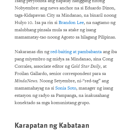
Isang peryodista ang napatay hanggang nitong
Nobyembre: ang news anchor na si Eduardo Dizon,
taga-Kidapawan City sa Mindanao, na binaril noong
Hulyo 10. Isa pa rin si
Brandon Lee
, na nagtamo ng
malubhang pinsala mula sa atake ng isang
mamamatay-tao noong Agosto sa hilagang Pilipinas.
Nakaranas din ng
red-baiting at pambabanta
ang iba
pang miyembro ng midya sa Mindanao, sina Cong
Corrales, associate editor ng
Gold Star Daily
, at
Froilan Gallardo, senior correspondent para sa
MindaNews
. Noong Setyembre, ni-“red-tag” ang
mamamahayag na si
Sonia Soto
, manager ng isang
estasyon ng radyo sa Pampanga, na inakusahang
konektado sa mga komunistang grupo.
Karapatan ng Kabataan