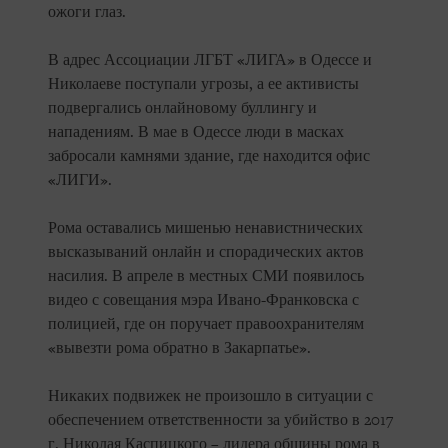
ожоги глаз.
В адрес Ассоциации ЛГБТ «ЛИГА» в Одессе и
Николаеве поступали угрозы, а ее активисты
подвергались онлайновому буллингу и
нападениям. В мае в Одессе люди в масках
забросали камнями здание, где находится офис
«ЛИГИ».
Рома оставались мишенью ненавистнических
высказываний онлайн и спорадических актов
насилия. В апреле в местных СМИ появилось
видео с совещания мэра Ивано-Франковска с
полицией, где он поручает правоохранителям
«вывезти рома обратно в Закарпатье».
Никаких подвижек не произошло в ситуации с
обеспечением ответственности за убийство в 2017
г. Николая Каспицкого – лидера общины рома в