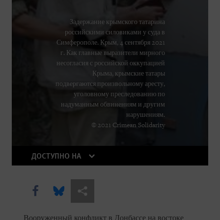
Задержание крымского татарина
российскими силовиками у суда в
Симферополе. Крым, 4 сентября 2021
г. Как главные выразители мирного
несогласия с российской оккупацией
Крыма, крымские татары
подвергаются произвольному аресту,
уголовному преследованию по
надуманным обвинениям и другим
нарушениям.
© 2021 Crimean Solidarity
ДОСТУПНО НА
Share this via Facebook
Share this via Bluesky
Share this via Поделиться
Вооруженный конфликт в Донбассе на востоке