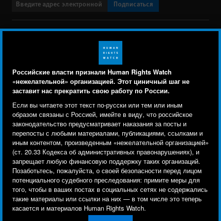
Подписаться
BlueSky
X
Faceboo
YouTu
Ins
Свяжитесь с нами
Footer
Заявление о политике конфиденциальности
Карта сайта
Российские власти признали Human Rights Watch
menu
«нежелательной» организацией. Этот циничный шаг не
Text Version
заставит нас прекратить свою работу по России.
Human Rights Watch cookie preferences
Мы используем файлы cookie, технологии
Если вы читаете этот текст по-русски или тем или иным
© 2026 Human Rights Watch
отслеживания и сторонние аналитические
образом связаны с Россией, имейте в виду, что российское
законодательство предусматривает наказания за посты и
инструменты, чтобы лучше понять, кто посещает
Human Rights Watch
| 350 Fifth Avenue, 34th Floor | New York,
NY
перепосты с любыми материалами, публикациями, ссылками и
сайт, и улучшить ваш опыт взаимодействия с ним.
10118-3299
USA
|
t
1.212.290.4700
иным контентом, произведенным «нежелательной организацией»
(ст. 20.33 Кодекса об административных правонарушениях), и
Используя наш сайт, вы соглашаетесь с этим.
Human Rights Watch
is a 501(C)(3) nonprofit registered in the US
запрещает любую финансовую поддержку таких организаций.
Ознакомьтесь с нашей
политикой
Позаботьтесь, пожалуйста, о своей безопасности перед лицом
under EIN: 13-2875808
потенциального судебного преследования: примите меры для
конфиденциальности,
чтобы узнать, для чего
того, чтобы в ваших постах в социальных сетях не содержались
используются файлы cookie и как изменить ваши
такие материалы или ссылки на них — в том числе это теперь
настройки.
касается и материалов Human Rights Watch.