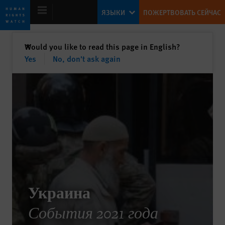
Skip
Skip
ЯЗЫКИ
ПОЖЕРТВОВАТЬ СЕЙЧАС
to
to
cookie
main
privacy
content
закрыть
Would you like to read this page in English?
✕
notice
Yes
No, don't ask again
Всемирный доклад 2022
Готова ли демократия проявить себя,
когда авторитаризм стоит в
оборонительной позиции?
Kenneth Roth
Former Executive Director
Украина
События 2021 года