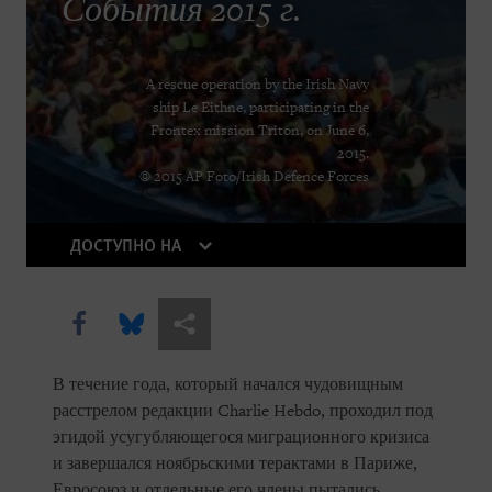
Rights in Transition
События 2015 г.
Children Behind Bars
A rescue operation by the Irish Navy
ship Le Eithne, participating in the
Frontex mission Triton, on June 6,
2015.
© 2015 AP Foto/Irish Defence Forces
ДОСТУПНО НА
КУПИТЬ
Share this via Facebook
Share this via Bluesky
Share this via Поделиться
В течение года, который начался чудовищным
DOWNLOAD
расстрелом редакции Charlie Hebdo, проходил под
эгидой усугубляющегося миграционного кризиса
и завершался ноябрьскими терактами в Париже,
Евросоюз и отдельные его члены пытались