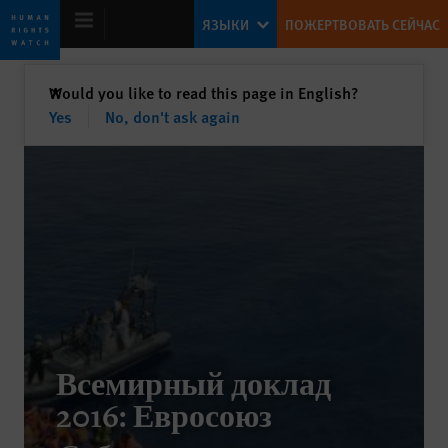
Skip
Skip
ЯЗЫКИ
ПОЖЕРТВОВАТЬ СЕЙЧАС
to
to
cookie
main
privacy
content
закрыть
Would you like to read this page in English?
✕
notice
Yes
No, don't ask again
World Report 2016
Twin Threats
Kenneth Roth
Former Executive Director
Всемирный доклад
Ending Child Marriage
2016: Евросоюз