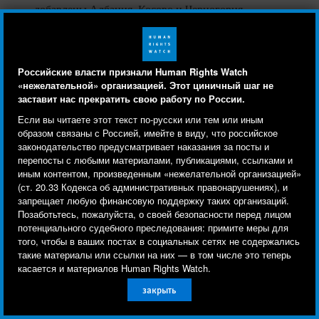
добавлены Албания, Косово и Черногория.
Граждане из безопасных стран не признаются
нуждающимися в международной защите и
проходят ускоренную процедуру рассмотрения
Российские власти признали Human Rights Watch
ходатайства об убежище, в связи с чем возникают
«нежелательной» организацией. Этот циничный шаг не
обеспокоенности относительно качества
заставит нас прекратить свою работу по России.
Human Rights Watch cookie preferences
Мы используем файлы cookie, технологии
индивидуальной оценки и относительно
Если вы читаете этот текст по-русски или тем или иным
последствий для многих заявителей из числа
отслеживания и сторонние аналитические
образом связаны с Россией, имейте в виду, что российское
законодательство предусматривает наказания за посты и
цыган-рома с Западных Балкан.
инструменты, чтобы лучше понять, кто посещает
перепосты с любыми материалами, публикациями, ссылками и
сайт, и улучшить ваш опыт взаимодействия с ним.
иным контентом, произведенным «нежелательной организацией»
За первые девять месяцев 2015 г. федеральная
(ст. 20.33 Кодекса об административных правонарушениях), и
Используя наш сайт, вы соглашаетесь с этим.
полиция зарегистрировала 473 нападения на места
запрещает любую финансовую поддержку таких организаций.
Ознакомьтесь с нашей
политикой
Позаботьтесь, пожалуйста, о своей безопасности перед лицом
проживания лиц, ищущих убежища, - более чем
потенциального судебного преследования: примите меры для
конфиденциальности,
чтобы узнать, для чего
двукратный рост по сравнению со всем 2014 г.
того, чтобы в ваших постах в социальных сетях не содержались
используются файлы cookie и как изменить ваши
Правоохранительные органы отмечали
такие материалы или ссылки на них — в том числе это теперь
настройки.
активизацию экстремистских групп правового
касается и материалов Human Rights Watch.
толка. В течение всего года отмечались вспышки
закрыть
Другое
Принять
протестов, направленных против мигрантов,
особенно на востоке страны.