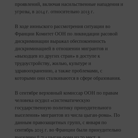
проявлений, включая насильственные нападения и
угрозы, в 2014 г. относительно 2013 г.
В ходе июньского рассмотрения ситуации во
Франции Комитет ООН по ликвидации расовой
дискриминации выражал обеспокоенность
дискриминацией в отношении мигрантов и
«выходцев из других стран» в доступе к
трудоустройству, жилью, культуре и
здравоохранению, а также проблемами, с
которыми они сталкиваются в сфере образования.
В сентябре верховный комиссар ООН по правам
человека осудил «систематическую
государственную политику принудительного
выселения» мигрантов из числа цыган-рома». По
данным правозащитных групп, с января по
сентябрь 2015 г. во Франции были принудительно
выселены 8 714 цыган-рома из 79 мест, в