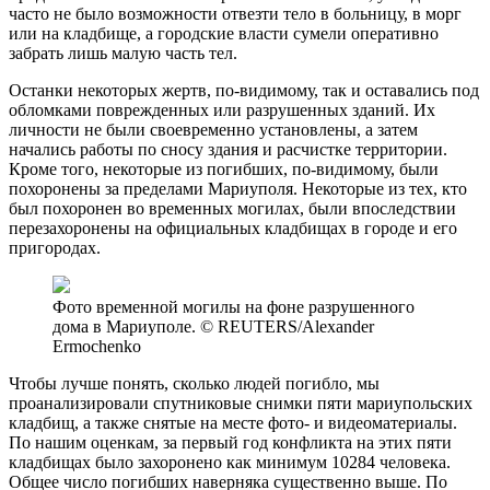
часто не было возможности отвезти тело в больницу, в морг
или на кладбище, а городские власти сумели оперативно
забрать лишь малую часть тел.
Останки некоторых жертв, по-видимому, так и оставались под
обломками поврежденных или разрушенных зданий. Их
личности не были своевременно установлены, а затем
начались работы по сносу здания и расчистке территории.
Кроме того, некоторые из погибших, по-видимому, были
похоронены за пределами Мариуполя. Некоторые из тех, кто
был похоронен во временных могилах, были впоследствии
перезахоронены на официальных кладбищах в городе и его
пригородах.
Фото временной могилы на фоне разрушенного
дома в Мариуполе. © REUTERS/Alexander
Ermochenko
Чтобы лучше понять, сколько людей погибло, мы
проанализировали спутниковые снимки пяти мариупольских
кладбищ, а также снятые на месте фото- и видеоматериалы.
По нашим оценкам, за первый год конфликта на этих пяти
кладбищах было захоронено как минимум 10284 человека.
Общее число погибших наверняка существенно выше. По