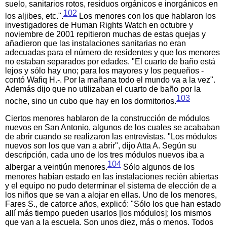
suelo, sanitarios rotos, residuos orgánicos e inorgánicos en
102
los aljibes, etc.".
Los menores con los que hablaron los
investigadores de Human Rights Watch en octubre y
noviembre de 2001 repitieron muchas de estas quejas y
añadieron que las instalaciones sanitarias no eran
adecuadas para el número de residentes y que los menores
no estaban separados por edades. "El cuarto de baño está
lejos y sólo hay uno; para los mayores y los pequeños -
contó Wafiq H.-. Por la mañana todo el mundo va a la vez".
Además dijo que no utilizaban el cuarto de baño por la
103
noche, sino un cubo que hay en los dormitorios.
Ciertos menores hablaron de la construcción de módulos
nuevos en San Antonio, algunos de los cuales se acababan
de abrir cuando se realizaron las entrevistas. "Los módulos
nuevos son los que van a abrir", dijo Atta A. Según su
descripción, cada uno de los tres módulos nuevos iba a
104
albergar a veintiún menores.
Sólo algunos de los
menores habían estado en las instalaciones recién abiertas
y el equipo no pudo determinar el sistema de elección de a
los niños que se van a alojar en ellas. Uno de los menores,
Fares S., de catorce años, explicó: "Sólo los que han estado
allí más tiempo pueden usarlos [los módulos]; los mismos
que van a la escuela. Son unos diez, más o menos. Todos