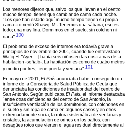
Los menores dijeron que, salvo los que llevan en el centro
mucho tiempo, tienen que cambiar de cama cada noche.
"Los que han estado aquí mucho tiempo tienen su propia
cama -comentó Shawqi M.-.Tenemos una sábana, eso es
todo; una muy fina. Dormimos en el suelo, sin colchón ni
100
nada".
El problema de exceso de internos era todavía grave a
principios de noviembre de 2001, cuando fue entrevistado
Wafiq H. "Ayer [...] había seis niños en las dos camas de la
habitación -señaló-. La habitación es como de cuatro metros
101
y medio por tres; tiene puerta y ventana".
En mayo de 2001,
El
País
anunciaba haber conseguido un
informe de la Consejería de Salud Pública de Ceuta que
denunciaba las condiciones de insalubridad del centro de
San Antonio. Según publicaba
El
País,
el informe destacaba
"entre otras deficiencias del centro de San Antonio, la
insuficiente ventilación de los dormitorios, con colchones en
el suelo y sin ropa de cama en algunos casos y en otros
extremadamente sucia, la rotura sistemática de ventanas y
cristales, la acumulación de orines en los baños, con
desagües rotos que vierten el agua residual directamente al