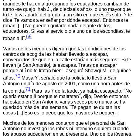
grandes te hacen algo cuando los educadores cambian de
turno -se quejó Ihab J., de dieciséis años-, o uno mayor que
tú te lleva aparte del grupo, a un sitio en que estés solo. Y te
dice 'Te vamos a enseñar por dónde escapar'. Entonces te
roban. [...] No pueden quitarte nada delante de los
educadores. Si vas al servicio o a uno de los escondites, te
69
roban allí".
Varios de los menores dijeron que las condiciones de los
centros de acogida les habían llevado a escapar,
convencidos de que en la calle estarían más seguros. "Si te
llevan [a San Antonio], te escapas. Tratas de escapar
porque allí no te tratan bien", aseguró Shawqi M., de quince
70
años.
Musa Y., señaló que la policía lo llevó a San
Antonio un día de agosto de 2001, como una hora antes de
71
la comida.
Para las 7 de la tarde, ya había escapado. "No
quería estar allí porque te maltratan", dijo. Desde entonces
ha estado en San Antonio varias veces pero nunca se ha
quedado más de una semana. "Te pegan, te quitan las
cosas [...] Eso es lo peor, que los mayores te peguen".
Muchos de los menores contaron que el personal de San
Antonio no investigó los robos ni intervino siquiera cuando
los abusos sucedieron en su presencia. Uno de los jóvenes,