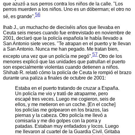
que azuzó a sus perros contra los niños de la calle. "Los
perros muerden a los niños. Uno es un dóberman; el otro no
56
sé, es grande".
Ihab J., un muchacho de dieciséis años que llevaba en
Ceuta seis meses cuando fue entrevistado en noviembre de
2001, declaró que la policía española le había llevado a
San Antonio siete veces. "Te atrapan en el puerto y te llevan
a San Antonio. Nunca me han pegado. Me tratan bien,
57
excepto una vez que un policía me pegó".
Otro de los
menores explicó que las unidades que patrullan el puerto
son especialmente violentas cuando detienen a niños.
Shihab R. relató cómo la policía de Ceuta le rompió el brazo
durante una paliza a finales de octubre de 2001:
Estaba en el puerto tratando de cruzar a España.
Un policía me vio y trató de atraparme, pero
escapé tres veces. Luego me cogieron, seis de
ellos, y me metieron en un coche. [En el coche]
los policías me golpearon en los brazos, las
piernas y la cabeza. Otro policía me llevó a
comisaría y me dio golpes con la porra y
patadas. Estaban muy enfadados y locos. Luego
me llevaron al cuartel de la Guardia Civil. Gritaba