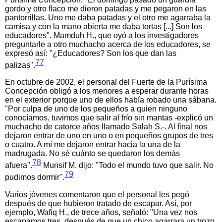
gordo y otro flaco me dieron patadas y me pegaron en las
pantorrillas. Uno me daba patadas y el otro me agarraba la
camisa y con la mano abierta me daba tortas [...] Son los
educadores". Mamduh H., que oyó a los investigadores
preguntarle a otro muchacho acerca de los educadores, se
expresó así: "¿Educadores? Son los que dan las
77
palizas".
En octubre de 2002, el personal del Fuerte de la Purísima
Concepción obligó a los menores a esperar durante horas
en el exterior porque uno de ellos había robado una sábana.
"Por culpa de uno de los pequeños a quien ninguno
conocíamos, tuvimos que salir al frío sin mantas -explicó un
muchacho de catorce años llamado Salah S.-. Al final nos
dejaron entrar de uno en uno o en pequeños grupos de tres
o cuatro. A mí me dejaron entrar hacia la una de la
madrugada. No sé cuánto se quedaron los demás
78
afuera".
Munsif M. dijo: "Todo el mundo tuvo que salir. No
79
pudimos dormir".
Varios jóvenes comentaron que el personal les pegó
después de que hubieron tratado de escapar. Así, por
ejemplo, Wafiq H., de trece años, señaló: "Una vez nos
escapamos tres, después de que un chico agarrara un trozo