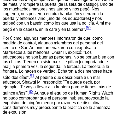
de metal y rompiera la puerta [de la sala de castigo]. Uno de
los muchachos mayores nos atrapó y nos pegó. Nos
cogieron, nos pusieron en otra habitación y cerraron la
puerta, y entonces vino [uno de los educadores] y nos
golpeó con un bastón como los que usa la policía. A mí me
80
pegó en la cabeza, en la cara y en la pierna".
Por último, algunos menores informaron de que, como
medida de control, algunos miembros del personal del
centro de San Antonio amenazaron con expulsar a
Marruecos a los menores. Omar H. explicó: "Los
educadores no son buenas personas. No se portan bien con
los chicos. Tienen un sistema: si te pillan [comportándote
mal] la primera vez, la segunda, la tercera. La tercera, a la
frontera. Lo hacen de verdad. Echaron a dos menores hace
81
sólo dos días".
Al pedirle que describiera a un mal
educador, Shawqi M. respondió: "Te puede decir, por
ejemplo, 'Te voy a llevar a la frontera porque tienes más de
82
quince años'".
Aunque el equipo de Human Rights Watch
no pudo comprobar que el personal hubiera provocado la
expulsión de ningún menor por razones de disciplina,
consideramos muy preocupante la practica de la amenaza
de expulsión.