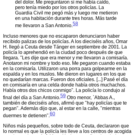
del dolor. Me preguntaron si me había caído,
pero tenía miedo por los otros policías. La
Guardia Civil me pegó más y luego me metieron
en una habitación durante tres horas. Más tarde
58
me llevaron a San Antonio.
Incluso menores que no escaparon denunciaron haber
recibido palizas de los policías. A los dieciséis años, Omar
H. llegó a Ceuta desde Tánger en septiembre de 2001. La
policía lo aprehendió en la ciudad poco después de que
llegara. "Les dije que era menor y me llevaron a comisaría.
Anotaron mi nombre y todo eso. Me pegaron cuando estaba
en la comisaría. Utilizaron una porra para golpearme en la
espalda y en los muslos. Me dieron en lugares en los que
no quedarían marcas. Fueron dos oficiales. [...] Pasé el día
en comisaría en una celda donde había otros muchachos.
Había otros dos chicos conmigo". La policía lo condujo al
59
final del día a San Antonio.
Otro menor, `Abbas A.,
también de dieciséis años, afirmó que "hay policías que te
pegan". Además dijo que, al estar en la calle, "mientras
60
duermes te detienen".
Niños más pequeños, sobre todo de Ceuta, declararon que
lo normal es que la policía les lleve a los centros de acogida