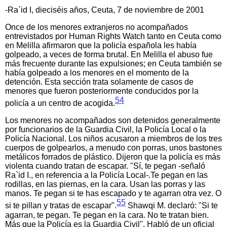
-Ra`id I, dieciséis años, Ceuta, 7 de noviembre de 2001
Once de los menores extranjeros no acompañados
entrevistados por Human Rights Watch tanto en Ceuta como
en Melilla afirmaron que la policía española les había
golpeado, a veces de forma brutal. En Melilla el abuso fue
más frecuente durante las expulsiones; en Ceuta también se
había golpeado a los menores en el momento de la
detención. Esta sección trata solamente de casos de
menores que fueron posteriormente conducidos por la
54
policía a un centro de acogida.
Los menores no acompañados son detenidos generalmente
por funcionarios de la Guardia Civil, la Policía Local o la
Policía Nacional. Los niños acusaron a miembros de los tres
cuerpos de golpearlos, a menudo con porras, unos bastones
metálicos forrados de plástico. Dijeron que la policía es más
violenta cuando tratan de escapar. "Sí, te pegan -señaló
Ra`id I., en referencia a la Policía Local-.Te pegan en las
rodillas, en las piernas, en la cara. Usan las porras y las
manos. Te pegan si te has escapado y te agarran otra vez. O
55
si te pillan y tratas de escapar".
Shawqi M. declaró: "Si te
agarran, te pegan. Te pegan en la cara. No te tratan bien.
Más que la Policía es la Guardia Civil". Habló de un oficial