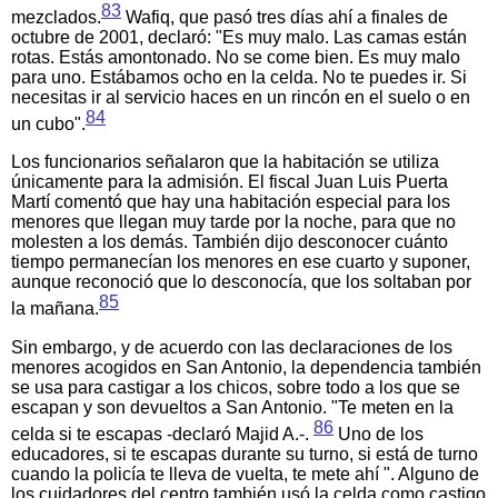
83
mezclados.
Wafiq, que pasó tres días ahí a finales de
octubre de 2001, declaró: "Es muy malo. Las camas están
rotas. Estás amontonado. No se come bien. Es muy malo
para uno. Estábamos ocho en la celda. No te puedes ir. Si
necesitas ir al servicio haces en un rincón en el suelo o en
84
un cubo".
Los funcionarios señalaron que la habitación se utiliza
únicamente para la admisión. El fiscal Juan Luis Puerta
Martí comentó que hay una habitación especial para los
menores que llegan muy tarde por la noche, para que no
molesten a los demás. También dijo desconocer cuánto
tiempo permanecían los menores en ese cuarto y suponer,
aunque reconoció que lo desconocía, que los soltaban por
85
la mañana.
Sin embargo, y de acuerdo con las declaraciones de los
menores acogidos en San Antonio, la dependencia también
se usa para castigar a los chicos, sobre todo a los que se
escapan y son devueltos a San Antonio. "Te meten en la
86
celda si te escapas -declaró Majid A.-.
Uno de los
educadores, si te escapas durante su turno, si está de turno
cuando la policía te lleva de vuelta, te mete ahí ". Alguno de
los cuidadores del centro también usó la celda como castigo