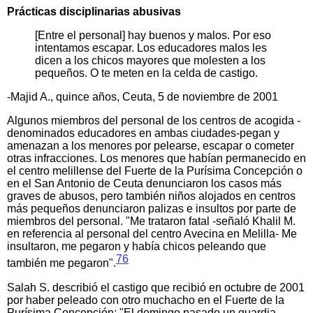
Prácticas disciplinarias abusivas
[Entre el personal] hay buenos y malos. Por eso
intentamos escapar. Los educadores malos les
dicen a los chicos mayores que molesten a los
pequeños. O te meten en la celda de castigo.
-Majid A., quince años, Ceuta, 5 de noviembre de 2001
Algunos miembros del personal de los centros de acogida -
denominados educadores en ambas ciudades-pegan y
amenazan a los menores por pelearse, escapar o cometer
otras infracciones. Los menores que habían permanecido en
el centro melillense del Fuerte de la Purísima Concepción o
en el San Antonio de Ceuta denunciaron los casos más
graves de abusos, pero también niños alojados en centros
más pequeños denunciaron palizas e insultos por parte de
miembros del personal. "Me trataron fatal -señaló Khalil M.
en referencia al personal del centro Avecina en Melilla- Me
insultaron, me pegaron y había chicos peleando que
76
también me pegaron".
Salah S. describió el castigo que recibió en octubre de 2001
por haber peleado con otro muchacho en el Fuerte de la
Purísima Concepción: "El domingo pasado un guardia