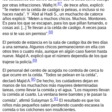
87
por otras infracciones. Wafiq H.
, de trece años, explicó:
"Te meten en la celda de castigo si peleas, o incluso si no
haces nada". Y `Abd al Hadi S., un muchacho de catorce
años explicó: "Meten a muchos chicos. Muchos. Montones.
Es para los que se escapan, para los que pillan fumando, o
cosas así. [...] Te llevan a la celda de castigo. A veces pasa
88
eso si te vas sin permiso".
El periodo de estancia en la sala de castigo iba de tres días
a una semana. Algunos chicos permanecieron en ella con
otros tres o cuatro más, aunque en algún caso fueron hasta
nueve. Majid A. explicó que el número dependía de los que
89
trajese la policía.
El personal del centro de acogida no controla de cerca lo
que ocurre en la celda. "Todos se pelean en la celda",
90
declaró Majid A.
De hecho, los cuidadores dejan en
manos de los muchachos más mayores determinadas
tareas, como llevar la comida y el agua. "Los mayores llevan
la comida al cuarto. La ventana tiene barrotes y te pasan la
91
comida", afirmó Sulayman S.
El resultado es que los
niños más pequeños salen perdiendo cuando escasea la
comida o los colchones son insuficientes.