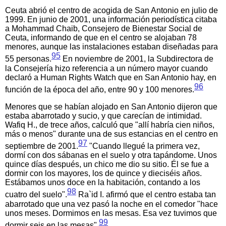
Ceuta abrió el centro de acogida de San Antonio en julio de
1999. En junio de 2001, una información periodística citaba
a Mohammad Chaib, Consejero de Bienestar Social de
Ceuta, informando de que en el centro se alojaban 78
menores, aunque las instalaciones estaban diseñadas para
95
55 personas.
En noviembre de 2001, la Subdirectora de
la Consejería hizo referencia a un número mayor cuando
declaró a Human Rights Watch que en San Antonio hay, en
96
función de la época del año, entre 90 y 100 menores.
Menores que se habían alojado en San Antonio dijeron que
estaba abarrotado y sucio, y que carecían de intimidad.
Wafiq H., de trece años, calculó que "allí habría cien niños,
más o menos" durante una de sus estancias en el centro en
97
septiembre de 2001.
"Cuando llegué la primera vez,
dormí con dos sábanas en el suelo y otra tapándome. Unos
quince días después, un chico me dio su sitio. Él se fue a
dormir con los mayores, los de quince y dieciséis años.
Estábamos unos doce en la habitación, contando a los
98
cuatro del suelo".
Ra`id I. afirmó que el centro estaba tan
abarrotado que una vez pasó la noche en el comedor "hace
unos meses. Dormimos en las mesas. Esa vez tuvimos que
99
dormir seis en las mesas".