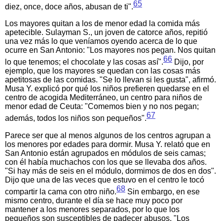
65
diez, once, doce años, abusan de ti".
Los mayores quitan a los de menor edad la comida más
apetecible. Sulayman S., un joven de catorce años, repitió
una vez más lo que veníamos oyendo acerca de lo que
ocurre en San Antonio: "Los mayores nos pegan. Nos quitan
66
lo que tenemos; el chocolate y las cosas así".
Dijo, por
ejemplo, que los mayores se quedan con las cosas más
apetitosas de las comidas. "Se lo llevan si les gusta", afirmó.
Musa Y. explicó por qué los niños prefieren quedarse en el
centro de acogida Mediterráneo, un centro para niños de
menor edad de Ceuta: "Comemos bien y no nos pegan;
67
además, todos los niños son pequeños".
Parece ser que al menos algunos de los centros agrupan a
los menores por edades para dormir. Musa Y. relató que en
San Antonio están agrupados en módulos de seis camas;
con él había muchachos con los que se llevaba dos años.
"Si hay más de seis en el módulo, dormimos de dos en dos".
Dijo que una de las veces que estuvo en el centro le tocó
68
compartir la cama con otro niño.
Sin embargo, en ese
mismo centro, durante el día se hace muy poco por
mantener a los menores separados, por lo que los
pequeños son susceptibles de padecer abusos. "Los