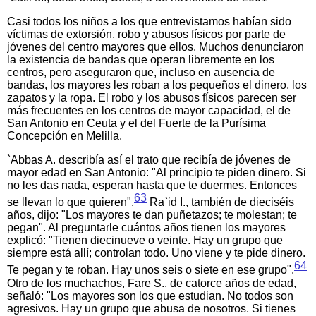
Casi todos los niños a los que entrevistamos habían sido
víctimas de extorsión, robo y abusos físicos por parte de
jóvenes del centro mayores que ellos. Muchos denunciaron
la existencia de bandas que operan libremente en los
centros, pero aseguraron que, incluso en ausencia de
bandas, los mayores les roban a los pequeños el dinero, los
zapatos y la ropa. El robo y los abusos físicos parecen ser
más frecuentes en los centros de mayor capacidad, el de
San Antonio en Ceuta y el del Fuerte de la Purísima
Concepción en Melilla.
`Abbas A. describía así el trato que recibía de jóvenes de
mayor edad en San Antonio: "Al principio te piden dinero. Si
no les das nada, esperan hasta que te duermes. Entonces
63
se llevan lo que quieren".
Ra`id I., también de dieciséis
años, dijo: "Los mayores te dan puñetazos; te molestan; te
pegan". Al preguntarle cuántos años tienen los mayores
explicó: "Tienen diecinueve o veinte. Hay un grupo que
siempre está allí; controlan todo. Uno viene y te pide dinero.
64
Te pegan y te roban. Hay unos seis o siete en ese grupo".
Otro de los muchachos, Fare S., de catorce años de edad,
señaló: "Los mayores son los que estudian. No todos son
agresivos. Hay un grupo que abusa de nosotros. Si tienes