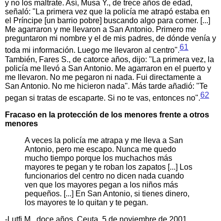
y no los maltrate. Así, Musa Y., de trece años de edad,
señaló: "La primera vez que la policía me atrapó estaba en
el Príncipe [un barrio pobre] buscando algo para comer. [...]
Me agarraron y me llevaron a San Antonio. Primero me
preguntaron mi nombre y el de mis padres, de dónde venía y
61
toda mi información. Luego me llevaron al centro".
También, Fares S., de catorce años, dijo: "La primera vez, la
policía me llevó a San Antonio. Me agarraron en el puerto y
me llevaron. No me pegaron ni nada. Fui directamente a
San Antonio. No me hicieron nada". Más tarde añadió: "Te
62
pegan si tratas de escaparte. Si no te vas, entonces no".
Fracaso en la protección de los menores frente a otros
menores
A veces la policía me atrapa y me lleva a San
Antonio, pero me escapo. Nunca me quedo
mucho tiempo porque los muchachos más
mayores te pegan y te roban los zapatos [...] Los
funcionarios del centro no dicen nada cuando
ven que los mayores pegan a los niños más
pequeños. [...] En San Antonio, si tienes dinero,
los mayores te lo quitan y te pegan.
-Lutfi M., doce años, Ceuta, 5 de noviembre de 2001