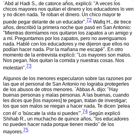
`Abd al Hadi S., de catorce años, explicó: "A veces los
chicos mayores nos quitan el dinero y los educadores lo ven
y no dicen nada. Te roban el dinero. Un chico mayor te
72
puede pegar delante de un educador".
Wafiq H., de trece
años, describió la primera noche que pasó en San Antonio:
"Mientras dormíamos nos quitaron los zapatos a un amigo y
a mí. Preguntamos por los zapatos, pero no averiguamos
nada. Hablé con los educadores y me dijeron que ellos no
podían hacer nada. Por la mañana me escapé". En otro
momento de la entrevista explicó: "Los mayores son malos.
Nos pegan. Nos quitan la comida y nuestras cosas. Nos
73
molestan".
Algunos de los menores especularon sobre las razones por
las que el personal de San Antonio no lograba protegerles
de los abusos de otros menores. `Abbas A. dijo: "Hay
buenas personas y malas personas. A las buenas, cuando
les dices que [los mayores] te pegan, tratan de investigar;
los que son malos se niegan a hacer nada. Te dicen 'pelea
74
con él' o 'búscate la vida si puedes'".
Según explicó
Shihab R., un muchacho de quince años, "los educadores
no pueden hacer nada porque tienen miedo" de los
75
mayores.