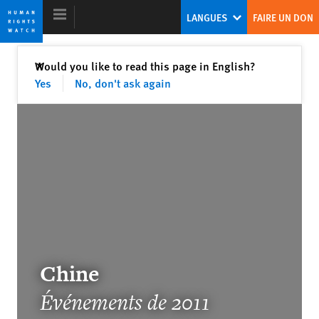
Skip
Skip
LANGUES
FAIRE UN DON
to
to
cookie
main
privacy
content
Fermer
Would you like to read this page in English?
✕
notice
Yes
No, don't ask again
Rapport Mondial 2012
Abandonner les autocrates et soutenir
les droits humains
Europe’s Own Human Rights Crisis
Chine
Événements de 2011