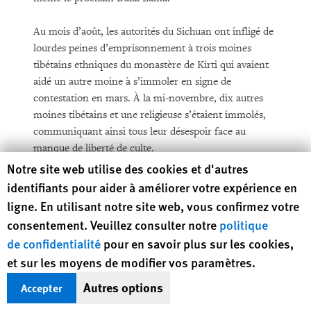
Au mois d’août, les autorités du Sichuan ont infligé de
lourdes peines d’emprisonnement à trois moines
tibétains ethniques du monastère de Kirti qui avaient
aidé un autre moine à s’immoler en signe de
contestation en mars. À la mi-novembre, dix autres
moines tibétains et une religieuse s’étaient immolés,
communiquant ainsi tous leur désespoir face au
manque de liberté de culte.
Human Rights Watch cookie preferences
Notre site web utilise des cookies et d'autres
Xinjiang
identifiants pour aider à améliorer votre expérience en
ligne. En utilisant notre site web, vous confirmez votre
Les émeutes qui ont éclaté à Urumqi en juillet 2009 –
consentement. Veuillez consulter notre
politique
la vague de troubles ethniques la plus meurtrière de
de confidentialité
pour en savoir plus sur les cookies,
l’histoire chinoise récente – ont continué de
et sur les moyens de modifier vos paramètres.
compromettre les développements dans la région
autonome ouïgoure du Xinjiang. Le gouvernement n’a
Autres options
Accepter
pas rendu compte des centaines de personnes placées