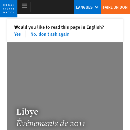
Skip
Skip
LANGUES
FAIRE UN DON
to
to
cookie
main
privacy
content
Fermer
Would you like to read this page in English?
✕
notice
Yes
No, don't ask again
Rapport Mondial 2012
Abandonner les autocrates et soutenir
les droits humains
Europe’s Own Human Rights Crisis
Libye
Événements de 2011