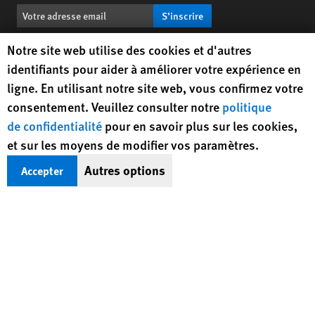
S’inscrire
Human Rights Watch cookie preferences
Notre site web utilise des cookies et d'autres
BlueSky
X
Facebook
YouTub
Insta
Lin
Suivez-nous
identifiants pour aider à améliorer votre expérience en
ligne. En utilisant notre site web, vous confirmez votre
Footer
consentement. Veuillez consulter notre
politique
Contactez-nous
Corrections
Politique de confidentialité
menu
de confidentialité
pour en savoir plus sur les cookies,
Plan du site
Version texte
et sur les moyens de modifier vos paramètres.
© 2026 Human Rights Watch
Autres options
Accepter
Human Rights Watch
| 350 Fifth Avenue, 34th Floor | New York,
NY
10118-3299
USA
|
t
1.212.290.4700
Human Rights Watch
is a 501(C)(3) nonprofit registered in the US
under EIN: 13-2875808