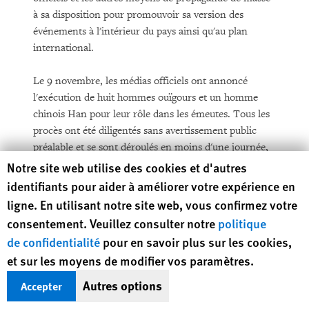
à sa disposition pour promouvoir sa version des
événements à l'intérieur du pays ainsi qu'au plan
international.
Le 9 novembre, les médias officiels ont annoncé
l'exécution de huit hommes ouïgours et un homme
chinois Han pour leur rôle dans les émeutes. Tous les
procès ont été diligentés sans avertissement public
préalable et se sont déroulés en moins d'une journée,
au mépris total des normes internationales.
Human Rights Watch cookie preferences
Notre site web utilise des cookies et d'autres
identifiants pour aider à améliorer votre expérience en
Région administrative spéciale de
ligne. En utilisant notre site web, vous confirmez votre
Hong Kong
consentement. Veuillez consulter notre
politique
de confidentialité
pour en savoir plus sur les cookies,
Les autorités de Hong Kong n'ont pas encore établi de
et sur les moyens de modifier vos paramètres.
feuille de route explicite quant à l'élection
démocratique de l'administrateur général et de tous les
Autres options
Accepter
membres du conseil législatif, suscitant au passage