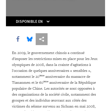
In the Migration Trap: Unaccompanied
Migrant Children in Europe
DISPONIBLE EN
Share this via Facebook
Share this via Bluesky
Share this via Partagez
En 2009, le gouvernement chinois a continué
d'imposer les restrictions mises en place pour les Jeux
olympiques de 2008, dans la crainte d'agitations à
TÉLÉCHARGER
l'occasion de quelques anniversaires « sensibles »,
ème
notamment le 20
anniversaire du massacre de
ème
Tiananmen et le 60
anniversaire de la République
populaire de Chine. Les autorités se sont opposées à
des organisations de la société civile, notamment des
groupes et des individus œuvrant aux côtés des
victimes du séisme survenu au Sichuan en mai 2008,