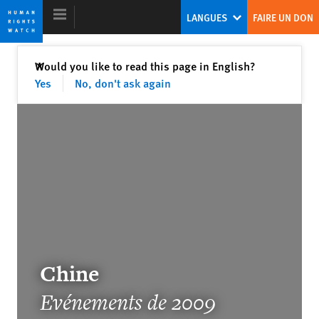
Skip
Skip
LANGUES
FAIRE UN DON
to
to
cookie
main
privacy
content
Fermer
Would you like to read this page in English?
✕
notice
Yes
No, don't ask again
Rapport Mondial 2010
Rapport mondial 2010 - Introduction
حماية المدنيين والجماعات المسلحة في
الشرق الأوسط:بحثاً عن أصوات محلية
Chine
مسموعة
Evénements de 2009