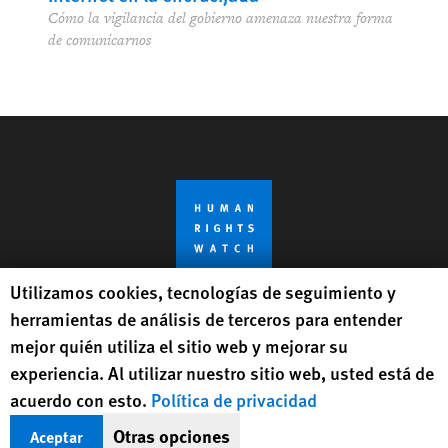
Cómo la vigilancia del gobierno amenaza nuestra forma
de comunicarnos
Human Rights Watch cookie preferences
Utilizamos cookies, tecnologías de seguimiento y
herramientas de análisis de terceros para entender
Obtenga actualizaciones, en inglés,
mejor quién utiliza el sitio web y mejorar su
sobre temas de derechos humanos en
experiencia. Al utilizar nuestro sitio web, usted está de
el mundo
acuerdo con esto.
Política de privacidad
Otras opciones
Aceptar
Regístrese