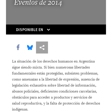
Eventos de 2014
DISPONIBLE EN
COMPRAR
Share this via Facebook
Share this via Bluesky
Share this via Compartir
La situación de los derechos humanos en Argentina
sigue siendo mixta. Si bien numerosas libertades
DOWNLOAD
fundamentales están protegidas, subsisten problemas,
como amenazas a la libertad de expresión, ausencia de
legislación exhaustiva sobre libertad de información,
abusos policiales, deficientes condiciones carcelarias,
obstáculos para acceder a productos y servicios de
salud reproductiva, y la falta de protección de derechos
indígenas.