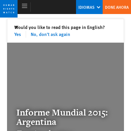
Skip
Skip
IDIOMAS
DONE AHORA
to
to
cookie
main
privacy
content
Cerrar
Would you like to read this page in English?
✕
notice
Yes
No, don't ask again
Informe Mundial 2015
El falso consuelo de la tiranía
Kenneth Roth
Ex director ejecutivo
Informe Mundial 2015:
Internet en la encrucijada
Argentina