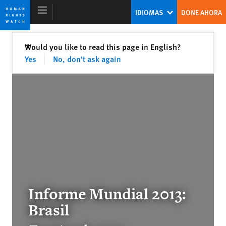
Skip
Skip
IDIOMAS
DONE AHORA
to
to
cookie
main
privacy
content
Cerrar
Would you like to read this page in English?
✕
notice
Yes
No, don't ask again
World Report 2013
The Day After
Kenneth Roth
Former Executive Director
Informe Mundial 2013:
Lives in the Balance
Brasil