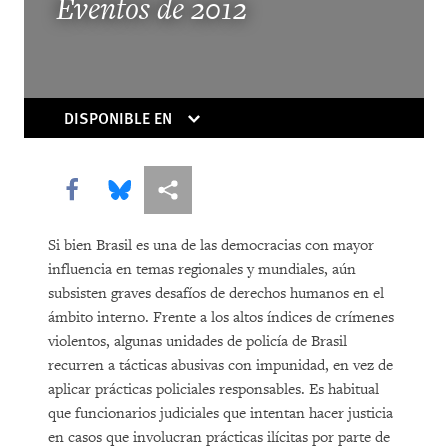
The Trouble With Tradition
Eventos de 2012
Without Rules
DISPONIBLE EN
Share this via Facebook
Share this via Bluesky
Share this via Compartir
Si bien Brasil es una de las democracias con mayor
DOWNLOAD
influencia en temas regionales y mundiales, aún
subsisten graves desafíos de derechos humanos en el
ámbito interno. Frente a los altos índices de crímenes
violentos, algunas unidades de policía de Brasil
recurren a tácticas abusivas con impunidad, en vez de
aplicar prácticas policiales responsables. Es habitual
que funcionarios judiciales que intentan hacer justicia
en casos que involucran prácticas ilícitas por parte de