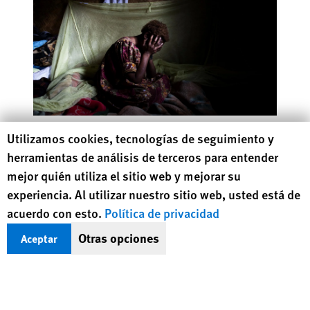
Without Rules
Human Rights Watch cookie preferences
Utilizamos cookies, tecnologías de seguimiento y
A Failed Approach to Corporate Accountability
herramientas de análisis de terceros para entender
mejor quién utiliza el sitio web y mejorar su
experiencia. Al utilizar nuestro sitio web, usted está de
acuerdo con esto.
Política de privacidad
Otras opciones
Aceptar