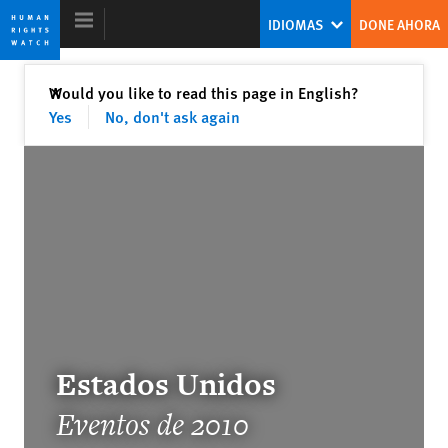
Skip
Skip
IDIOMAS
DONE AHORA
to
to
cookie
main
privacy
content
Cerrar
Would you like to read this page in English?
✕
notice
Yes
No, don't ask again
World Report 2011
World Report 2011: A Facade of Action
Kenneth Roth
Former Executive Director
Estados Unidos
Schools as Battlegrounds
Eventos de 2010