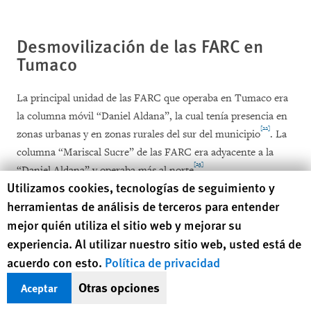
Desmovilización de las FARC en
Tumaco
La principal unidad de las FARC que operaba en Tumaco era
la columna móvil “Daniel Aldana”, la cual tenía presencia en
[22]
zonas urbanas y en zonas rurales del sur del municipio
. La
columna “Mariscal Sucre” de las FARC era adyacente a la
[23]
“Daniel Aldana” y operaba más al norte
.
Human Rights Watch cookie preferences
Utilizamos cookies, tecnologías de seguimiento y
herramientas de análisis de terceros para entender
A partir de agosto de 2016, combatientes de estas dos
mejor quién utiliza el sitio web y mejorar su
unidades se congregaron en una zona conocida como El
Playón, en la zona rural de Tumaco, para prepararse para su
experiencia. Al utilizar nuestro sitio web, usted está de
[24]
desmovilización
.Luego de que se firmara el acuerdo de paz
acuerdo con esto.
Política de privacidad
en noviembre de 2016, la mayoría de los guerrilleros se
Otras opciones
Aceptar
movilizaron a La Variante, en Tumaco, una Zona Veredal