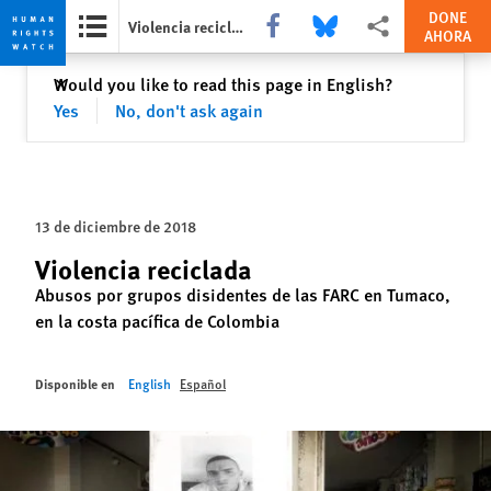
DONE
Share this via Facebook
Share this via Bluesky
Share this via Compart
Violencia reciclada
AHORA
Skip
Skip
Cerrar
Would you like to read this page in English?
✕
to
to
Yes
No, don't ask again
cookie
main
privacy
content
notice
13 de diciembre de 2018
Violencia reciclada
Abusos por grupos disidentes de las FARC en Tumaco,
en la costa pacífica de Colombia
Disponible en
English
Español