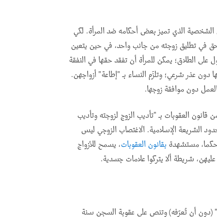
قم 28 لسنة 2005 مسائل الأحوال الشخصية الذي تميز بعض أحكامه ضد المرأة. لكي
 الحق في تطليق زوجته من جانب واحد، في حين يتعين
 على الطلاق؛ يمكن للمرأة أن تفقد حقها في النفقة
دون عذر شرعي؛ وتلزَم النساء بـ "إطاعة" أزواجهن.
 العمل دون موافقة زوجها
.
ح قانون الإمارات بالعنف الأسري. تسمح المادة 53 من قانون العقوبات بـ "تأديب الزوج لزوجته وتأديب
 حدود الشريعة الإسلامية. الاغتصاب الزوجي ليس
كما، مستشهدة
بقانون العقوبات
، يسمح للأزواج
 عليهن، شريطة ألا يتركوا علامات جسدية
.
 بالرضا" (دون أن تُعرّفه) وتنص على عقوبة السجن سنة