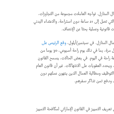
ل المنازل. تواجه العاملات مجموعة من التجاوزات،
من الأجور غير المدفوعة، الاحتجاز في المنزل، أيام العمل التي تصل إلى 21 ساعة دون استراحة، والاعتداء البدني
قانونية وعملية بحثا عن الإنصاف
.
ال المنازل. في سبتمبر/أيلول،
وقع الرئيس على
بشأن العمال المنزليين يضمن حقوقهم لأول مرة، بما في ذلك يوم راحة أسبوعي، 30 يوما من
السنوية المدفوعة الأجر، الإجازة المرضية، و12 ساعة راحة في اليوم. في بعض الحالات، يسمح القانون
يحدد العقوبات على الانتهاكات. غير أن قانون العام
 التوظيف ومطالبة العمال الذين ينهون عملهم دون
 ودفع ثمن تذاكر سفرهم
.
ريف التمييز في القانون الإماراتي لمكافحة التمييز