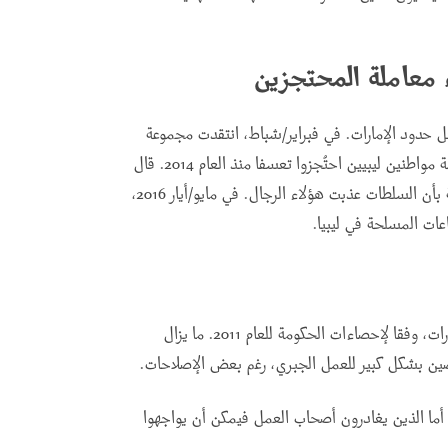
 معاملة المحتجزين
ل حدود الإمارات. في فبراير/شباط، انتقدت مجموعة
من خبراء حقوق الإنسان الأمميين معاملة الإمارات لخمسة مواطنين ليبيين احتُجزوا تعسفا منذ العام 2014. قال
المقرر الخاص المعني بالتعذيب إنه تلقى معلومات موثوقة بأن السلطات عذبت هؤلاء الرجال. في مايو/أيار 2016،
اعات المسلحة في ليبيا
.
يشكل الرعايا الأجانب أكثر من 88.5 بالمئة من سكان الإمارات، وفقا لإحصاءات الحكومة للعام 2011. ما يزال
ضين بشكل كبير للعمل الجبري، رغم بعض الإصلاحات
.
 أما الذين يغادرون أصحاب العمل فيمكن أن يواجهوا