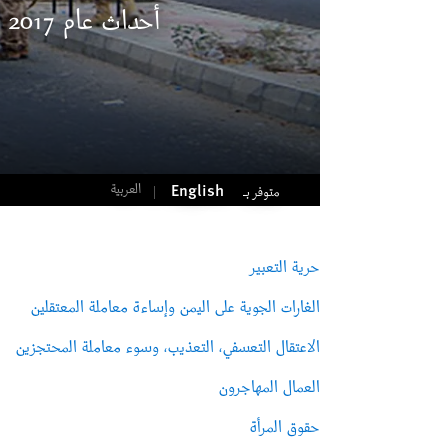
أحداث عام 2017
العربية
English
متوفر بـ
حرية التعبير
الغارات الجوية على اليمن وإساءة معاملة المعتقلين
الاعتقال التعسفي، التعذيب، وسوء معاملة المحتجزين
العمال المهاجرون
حقوق المرأة