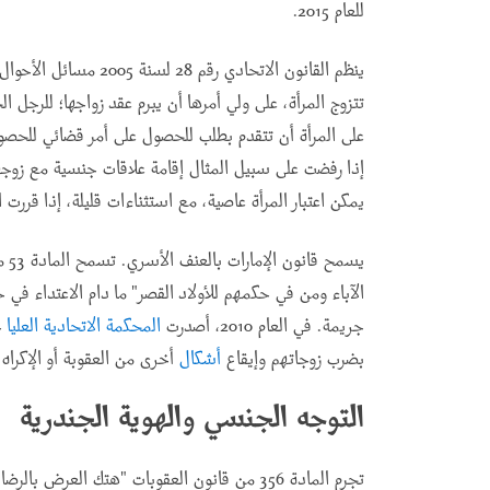
للعام 2015
.
ينظم القانون الاتحادي ر
تتزوج المرأة، على ولي أمرها أن يبرم عقد زواجها؛ للرجل
على المرأة أن تتقدم بطلب للحصول على أمر قضائي للحصول
إذا رفضت على سبيل المثال إقامة علاقات جنسية مع زوجها 
يمكن اعتبار المرأة عاصية، مع استثناءات قليلة، إذا قررت
يسم
الآباء ومن في حكمهم للأولاد القصر" ما دام الاعتداء في
جريمة. في العام 2010، أصدرت
المحكمة الاتحادية العليا
ح
بضرب زوجاتهم وإيقاع
أشكال
أخرى من العقوبة أو الإكراه
التوجه الجنسي والهوية الجندرية
تجرم المادة 356 من قانون العقوبات "هتك العرض