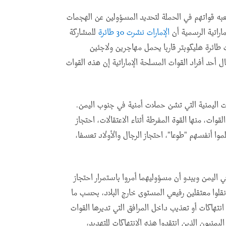
لعبه قواتهم في الحملة لتحديد المسؤولين عن الهجمات
الإمارات نشرت 30 طائرة
للمشاركة
رس/آذار 2017، بعد أن هاجمت طائرة هليكوبتر قاربا يحمل مهاجرين ولاجئين
أحد أفراد القوات المسلحة الإماراتية إن هذه القوات
وات اليمنية التي تشن حملات أمنية في جنوب اليمن.
وات، منها القوة المفرطة أثناء الاعتقالات، احتجاز
وا أنفسهم "طوعا"، احتجاز الرجال والأولاد تعسفا،
في اليمن ويبدو أن مسؤوليهما أمروا باستمرار احتجاز
نقلوا معتقلين رفيعي المستوى خارج البلاد، بحسب ما
انتهاكات أو تعذيب داخل المرافق التي تديرها القوات
ليمنيون الذين انتقدوا هذه الانتهاكات للتهديد،