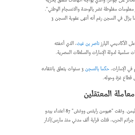
لحائز على جوائز، والذي يواجه اتهامات تتعلق بحرية
 معلومات مغلوطة تضر بالوحدة والانسجام الوطني".
طالب منصور قبل اعتقاله بالإفراج عن أسامة النجار، الذي ما يزال في السجن رغم أنه أنهى عقوبة السجن 3
ناصر بن غيث
، الذي أخفته
.
 في الإمارات،
حكما بالسجن
3 سنوات يتعلق بانتقاده
ل قطاع غزة وحوله
.
معاملة المعتقلين
الإمارات عضو بارز في التحالف الذي تقوده السعودية في اليمن. وثقت "هيومن رايتس ووتش" 87 اعتداء يبدو
 جرائم الحرب، قتلت قرابة ألف مدني منذ مارس/آذار