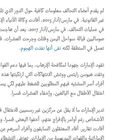
لم يقدم أعضاء التحالف معلومات كافية حول الدور الذي ت
غير القانونية. في مارس/آذار 2015، أفادت وكالة الأنباء الإماراتية الرسمية أن
في عمليات التحالف. في ما
صوماليين قبالة سواحل اليمن وقتلت وجرحت العشرات، قال 
تعمل في المنطقة لكنه
نفى أنها نفذت الهجوم
.
تقود الإمارات جهودا لمكافحة الإرهاب، بما فيها دعم الق
وثقت هيومن رايتس ووتش الانتهاكات التي ارتكبتها هذه الق
أفراد أسر المشتبه فيهم المطلوبين للضغط عليهم لكي يسلم
اعتقال الأطفال مع البالغين، وإخفاء العشرات قسرا
.
تدير الإمارات ما لا يقل عن مركزين غير رسميين للاعتقال 
الأشخاص رغم أوامر بالإفراج عنهم، أخفوا البعض قسرا، و
أفادت تقارير. أفاد المعتقلون السابقون وأفراد أسرهم عن 
الإماراتية والقوات المدعومة من الإمارات. تعرّض النشطاء ا