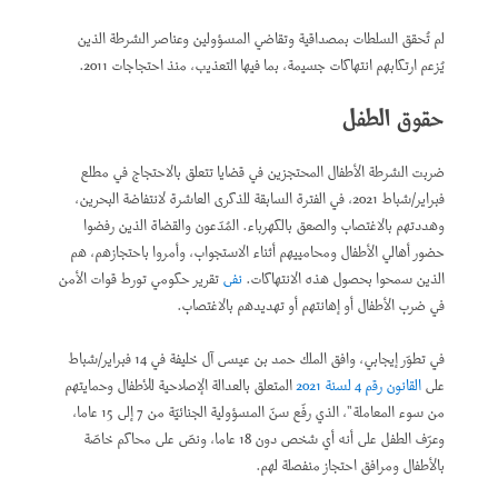
لم تُحقق السلطات بمصداقية وتقاضي المسؤولين وعناصر الشرطة الذين
يُزعم ارتكابهم انتهاكات جسيمة، بما فيها التعذيب، منذ احتجاجات 2011.
حقوق الطفل
ضربت الشرطة الأطفال المحتجزين في قضايا تتعلق بالاحتجاج في مطلع
فبراير/شباط 2021، في الفترة السابقة للذكرى العاشرة لانتفاضة البحرين،
وهددتهم بالاغتصاب والصعق بالكهرباء. المُدّعون والقضاة الذين رفضوا
حضور أهالي الأطفال ومحامييهم أثناء الاستجواب، وأمروا باحتجازهم، هم
الذين سمحوا بحصول هذه الانتهاكات.
نفى
تقرير حكومي تورط قوات الأمن
في ضرب الأطفال أو إهانتهم أو تهديدهم بالاغتصاب.
في تطوّر إيجابي، وافق الملك حمد بن عيسى آل خليفة في 14 فبراير/شباط
على
القانون رقم 4 لسنة 2021
المتعلق بالعدالة الإصلاحية للأطفال وحمايتهم
من سوء المعاملة"، الذي رفّع سنّ المسؤولية الجنائيّة من 7 إلى 15 عاما،
وعرّف الطفل على أنه أي شخص دون 18 عاما، ونصّ على محاكم خاصّة
بالأطفال ومرافق احتجاز منفصلة لهم.