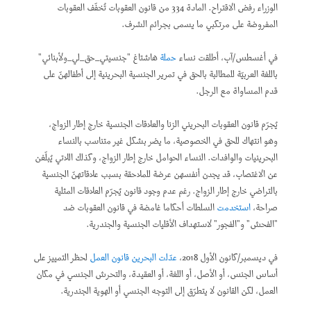
الوزراء رفض الاقتراح. المادة 334 من قانون العقوبات تُخفّف العقوبات
المفروضة على مرتكبي ما يسمى بجرائم الشرف.
في أغسطس/آب، أطلقت نساء
حملة
هاشتاغ "جنسيتي_حق_لي_ولأبنائي"
باللغة العربيّة للمطالبة بالحق في تمرير الجنسية البحرينية إلى أطفالهنّ على
قدم المساواة مع الرجل.
يُجرّم قانون العقوبات البحريني الزنا والعلاقات الجنسية خارج إطار الزواج،
وهو انتهاك للحق في الخصوصية، ما يضر بشكل غير متناسب بالنساء
البحرينيات والوافدات. النساء الحوامل خارج إطار الزواج، وكذلك اللاتي يُبلّغن
عن الاغتصاب، قد يجدن أنفسهن عرضة للملاحقة بسبب علاقاتهنّ الجنسية
بالتراضي خارج إطار الزواج. رغم عدم وجود قانون يُجرّم العلاقات المثلية
صراحة،
استخدمت
السلطات أحكاما غامضة في قانون العقوبات ضد
"الفحش" و"الفجور" لاستهداف الأقليات الجنسية والجندرية.
في ديسمبر/كانون الأول 2018،
عدّلت البحرين قانون العمل
لحظر التمييز على
أساس الجنس، أو الأصل، أو اللغة، أو العقيدة، والتحرش الجنسي في مكان
العمل، لكن القانون لا يتطرّق إلى التوجه الجنسي أو الهوية الجندرية.