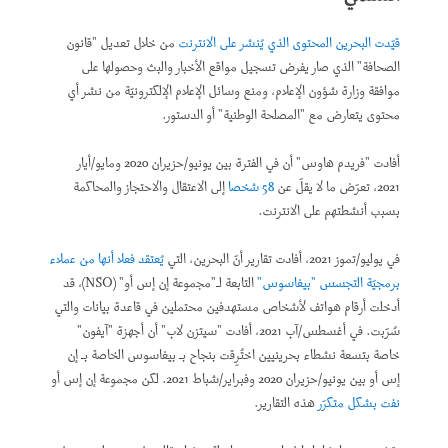
قيّدت البحرين المحتوى الذي يُنشر على الانترنت
من خلال تعديل "قانون
الصحافة" الذي صار يفرض تسجيل مواقع الأخبار والبث وحصولها على
موافقة وزارة شؤون الإعلام، ومنع وسائل الإعلام الإلكترونيّة من نشر أي
محتوى يتعارض مع "المصلحة الوطنية" أو الدستور.
أفادت "فريدم هاوس" أن في الفترة بين يونيو/حزيران 2020 ومايو/أيار
2021، تعرّض ما لا يقلّ عن
58 شخصا
إلى الاعتقال والاحتجاز والمحاكمة
بسبب أنشطتهم على الانترنت.
في يوليو/تموز 2021، أفادت تقارير أنّ البحرين، التي
يُعتقد فعلا أنها من عملاء
برمجيّة التجسس "بيغاسوس"
التابعة لـ"مجموعة إن إس أو" (NSO)، قد
أدخلت أرقام هواتف لأشخاص مستهدفين محتملين في قاعدة بيانات والتي
سُرّبت. في أغسطس/آب 2021، أفادت "سيتزن لاب" أن أجهزة "آيفون"
خاصة بتسعة نشطاء بحرينيين اختُرِقت بنجاح بـ بيغاسوس الخاصة بـ إن
إس أو بين يونيو/حزيران 2020 وفبراير/شباط 2021. لكن مجموعة إن إس أو
نفت بشكل متكرّر
هذه التقارير.