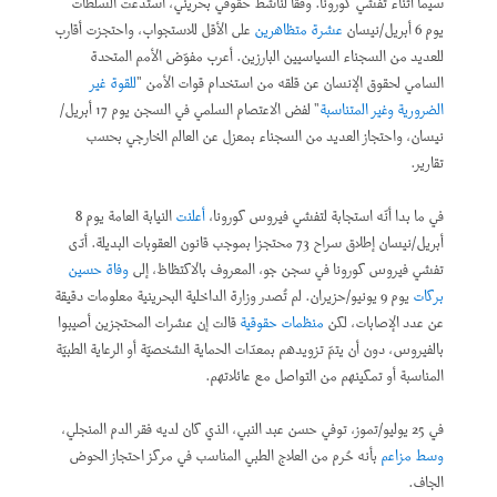
سيما أثناء تفشي كورونا. وفقا لناشط حقوقي بحريني، استدعت السلطات
يوم 6 أبريل/نيسان
عشرة متظاهرين
على الأقل للاستجواب، واحتجزت أقارب
للعديد من السجناء السياسيين البارزين. أعرب مفوّض الأمم المتحدة
السامي لحقوق الإنسان عن قلقه من استخدام قوات الأمن "
للقوة غير
الضرورية وغير المتناسبة
" لفض الاعتصام السلمي في السجن يوم 17 أبريل/
نيسان، واحتجاز العديد من السجناء بمعزل عن العالم الخارجي بحسب
تقارير.
في ما بدا أنّه استجابة لتفشي فيروس كورونا،
أعلنت
النيابة العامة يوم 8
أبريل/نيسان إطلاق سراح 73 محتجزا بموجب قانون العقوبات البديلة. أدّى
تفشي فيروس كورونا في سجن جو، المعروف بالاكتظاظ، إلى
وفاة حسين
بركات
يوم 9 يونيو/حزيران. لم تُصدر وزارة الداخلية البحرينية معلومات دقيقة
عن عدد الإصابات، لكن
منظمات حقوقية
قالت إن عشرات المحتجزين أصيبوا
بالفيروس، دون أن يتمّ تزويدهم بمعدّات الحماية الشخصيّة أو الرعاية الطبيّة
المناسبة أو تمكينهم من التواصل مع عائلاتهم.
في 25 يوليو/تموز، توفي حسن عبد النبي، الذي كان لديه فقر الدم المنجلي،
وسط مزاعم
بأنه حُرم من العلاج الطبي المناسب في مركز احتجاز الحوض
الجاف.