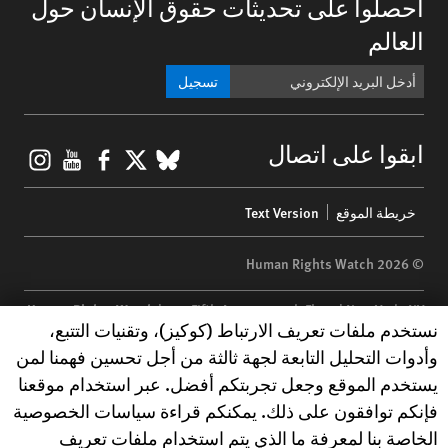
احصلوا على تحديثات حقوق الإنسان حول
العالم
تسجيل
gram
ouTube
Facebook
BlueSky
X
ابقوا على اتصال
Footer
خريطة الموقع
Text Version
menu
© 2026 Human Rights Watch
Human Rights Watch
| 350 Fifth Avenue, 34th Floor | New York,
NY
Human Rights Watch cookie preferences
نستخدم ملفات تعريف الارتباط (كوكيز)، وتقنيات التتبع،
10118-3299
USA
|
t
1.212.290.4700
وأدوات التحليل التابعة لجهة ثالثة من أجل تحسين فهمنا لمن
Human Rights Watch
is a 501(C)(3) nonprofit registered in the US
يستخدم الموقع وجعل تجربتكم أفضل. عبر استخدام موقعنا
under EIN: 13-2875808
فإنكم توافقون على ذلك. يمكنكم قراءة سياسات الخصوصية
الخاصة بنا لمعرفة ما الذي يتم استخدام ملفات تعريف