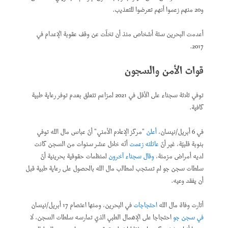
و20 منهم زعموا أنهم تعرضوا للتعذيب.
أعدمت البحرين ستة أشخاص منذ أن تخلّت عن وقف عقوبة الإعدام في
2017.
قوات الأمن والسجون
توفي ثلاثة سجناء على الأقل في 2021 لمزاعم تتعلق بعدم توفر رعاية طبية
كافية.
في 6 أبريل/نيسان،
أعلن
"مركز الإعلام الأمني" أنّ عباس مال الله توفي
بنوبة قلبيّة، غير أنّ
عائلته زعمت
أنّه خلال عشر سنوات من السجن كانت
لديه أمراض مزمنة،
وقال سجناء آخرون
لمنظمات حقوقية بحرينية أنّ
سلطات سجن جو لم تستجب لمطالب مال الله بالحصول على رعاية طبية قبل
أن يفقد وعيه.
أثارت وفاة مال الله
احتجاجات
في البحرين، ومنها اعتصام 17 أبريل/نيسان
في سجن جو
احتجاجا على الإهمال الطبي الذي تمارسه سلطات السجن، لا