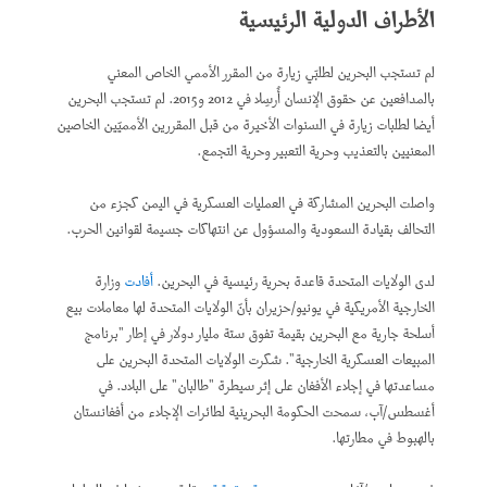
الأطراف الدولية الرئيسية
لم تستجب البحرين لطلبَي زيارة من المقرر الأممي الخاص المعني
بالمدافعين عن حقوق الإنسان أُرسِلا في 2012 و2015. لم تستجب البحرين
أيضا لطلبات زيارة في السنوات الأخيرة من قبل المقررين الأمميّين الخاصين
المعنيين بالتعذيب وحرية التعبير وحرية التجمع.
واصلت البحرين المشاركة في العمليات العسكرية في اليمن كجزء من
التحالف بقيادة السعودية والمسؤول عن انتهاكات جسيمة لقوانين الحرب.
لدى الولايات المتحدة قاعدة بحرية رئيسية في البحرين.
أفادت
وزارة
الخارجية الأمريكية في يونيو/حزيران بأنّ الولايات المتحدة لها معاملات بيع
أسلحة جارية مع البحرين بقيمة تفوق ستة مليار دولار في إطار "برنامج
المبيعات العسكرية الخارجية". شكرت الولايات المتحدة البحرين على
مساعدتها في إجلاء الأفغان على إثر سيطرة "طالبان" على البلاد. في
أغسطس/آب، سمحت الحكومة البحرينية لطائرات الإجلاء من أفغانستان
بالهبوط في مطارتها.