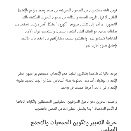
توفي ثلاثة محتجزين في السجون البحرينية في 2021 وسط مزاعم بالإهمال
الطبّي. لا تزال ظروف الصحة والنظافة في سجون البحرين المكتظة بالغة
الخطورة، ما أدى إلى تفشي فيروس "كورونا" بشكل كبير مرتين. استخدمت
سلطات سجن جو العنف لفض اعتصام سلمي، واستدعت قوات الأمن
أشخاصا لاستجوابهم، واعتقلتهم بسبب مشاركتهم في احتجاجات طالبت
بإطلاق سراح أقارب لهم.
يوجد حاليا 26 شخصا ينتظرون تنفيذ حكم الإعدام، جميعهم يواجهون خطر
الإعدام الوشيك. أعدمت الحكومة ستة أشخاص منذ أن أنهت تجميد عقوبة
الإعدام في 2017، آخرها حصلت في 2019.
واصلت البحرين منع دخول المراقبين الحقوقيين المستقلين والآليات الخاصة
لـ"الأمم المتحدة،" بما يشمل المقرر الخاص المعني بالتعذيب.
حرية التعبير وتكوين الجمعيات والتجمّع
السلمي