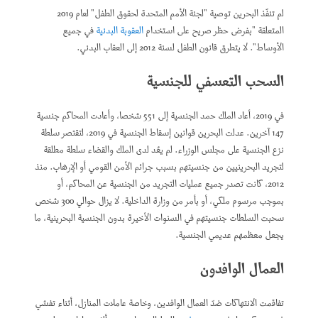
لم تنفّذ البحرين توصية "لجنة الأمم المتحدة لحقوق الطفل" لعام 2019
المتعلقة "بفرض حظر صريح على استخدام
العقوبة البدنية
في جميع
الأوساط". لا يتطرق قانون الطفل لسنة 2012 إلى العقاب البدني.
السحب التعسفي للجنسية
في 2019، أعاد الملك حمد الجنسية إلى 551 شخصا، وأعادت المحاكم جنسية
147 آخرين. عدلت البحرين قوانين إسقاط الجنسية في 2019، لتقتصر سلطة
نزع الجنسية على مجلس الوزراء. لم يعُد لدى الملك والقضاء سلطة مطلقة
لتجريد البحرينيين من جنسيتهم بسبب جرائم الأمن القومي أو الإرهاب. منذ
2012، كانت تصدر جميع عمليات التجريد من الجنسية عن المحاكم، أو
بموجب مرسوم ملكي، أو بأمر من وزارة الداخلية. لا يزال حوالي 300 شخص
سحبت السلطات جنسيتهم في السنوات الأخيرة بدون الجنسية البحرينية، ما
يجعل معظمهم عديمي الجنسية.
العمال الوافدون
تفاقمت الانتهاكات ضدّ العمال الوافدين، وخاصة عاملات المنازل، أثناء تفشي