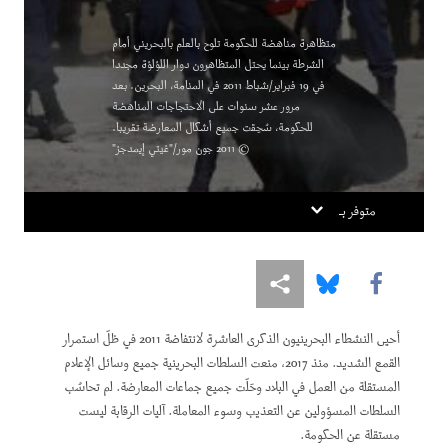
متظاهرة مناهضة للحكومة تلوح بالعلم بالبحريني أمام
الشرطة بينما يحتل المتظاهرون دوار اللؤلؤة مجددا
في 19 فبراير/شباط 2011 في المنامة، البحرين. بعد
مرور عشر سنوات على الاحتجاجات المناهضة
للحكومة، سُحِقت جميع أشكال المعارضة تقريبا.
© 2011 جون مور/"غيتي إيمدجز"
متوفر بـ
Share this via Facebook
Share this via Bluesky
Share this via مشاركة
أحيى النشطاء البحرينيون الذكرى العاشرة لانتفاضة 2011 في ظلّ استمرار
القمع الشديد. منذ 2017، منعت السلطات البحرينية جميع وسائل الإعلام
المستقلة من العمل في البلاد وحَلّت جميع جماعات المعارضة. لم تحاسُب
السلطات المسؤولين عن التعذيب وسوء المعاملة. آليات الرقابة ليست
مستقلة عن الحكومة.