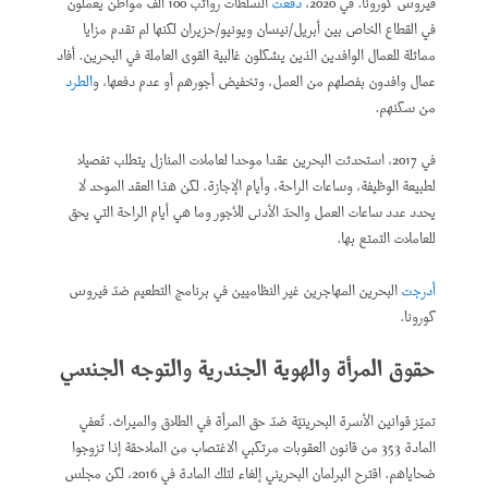
فيروس كورونا. في 2020،
دفعت
السلطات رواتب 100 ألف مواطن يعملون
في القطاع الخاص بين أبريل/نيسان ويونيو/حزيران لكنها لم تقدم مزايا
مماثلة للعمال الوافدين الذين يشكلون غالبية القوى العاملة في البحرين. أفاد
عمال وافدون بفصلهم من العمل، وتخفيض أجورهم أو عدم دفعها، و
الطرد
من سكنهم.
في 2017، استحدثت البحرين عقدا موحدا لعاملات المنازل يتطلب تفصيلا
لطبيعة الوظيفة، وساعات الراحة، وأيام الإجازة. لكن هذا العقد الموحد لا
يحدد عدد ساعات العمل والحدّ الأدنى للأجور وما هي أيام الراحة التي يحق
للعاملات التمتع بها.
أدرجت
البحرين المهاجرين غير النظاميين في برنامج التطعيم ضدّ فيروس
كورونا.
حقوق المرأة والهوية الجندرية والتوجه الجنسي
تميّز قوانين الأسرة البحرينيّة ضدّ حق المرأة في الطلاق والميراث. تُعفي
المادة 353 من قانون العقوبات مرتكبي الاغتصاب من الملاحقة إذا تزوجوا
ضحاياهم. اقترح البرلمان البحريني إلغاء لتلك المادة في 2016، لكن مجلس