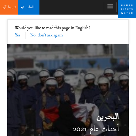
Skip
Skip
اللغات
تبرعوا الآن
to
to
cookie
main
content
privacy
إغلاق
Would you like to read this page in English?
✕
notice
Yes
No, don't ask again
التقرير العالمي 2022
البحرين
أحداث عام 2021