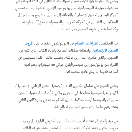
يقضي 13 معارضا بارزا فترات سجن طويلة منذ اعتقالهم في 2011 لدورهم في
مظاهرات مؤيدة للديمقراطية. من بينهم عبد الهادي الخواجة، أحد مؤسسي
"مركز البحرين لحقوق الإنسان"، بالإضافة إلى حسين مشيمع وعبد الجليل
السنكيس، القائدين في "حركة الحريات والديمقراطية -جق)" المعارضة،
وكلاهما يقضي عقوبة السجن مدى الحياة.
بدأ السنكيس
اضرابا عن الطعام
في 8 يوليو/تموز احتجاجا على
ظروف
السجن اللاإنسانية
، ولمطالبة سلطات السجن بإعادة الكتاب الذي كتبه في
السجن، والذي صادرته منه، إلى عائلته. بحسب عائلته، فقد السنكيس في
الفترة من يوليو/تموز إلى سبتمبر/أيلول حوالي 20 كيلوغرام، وهو لديه
أمراضا قديمة لم يتلقَ علاجا مناسبا لها.
يقضي الشيخ علي سلمان، الأمين العام لـ "جمعية الوفاق الوطني الإسلامية"،
أكبر جمعية سياسية معارضة في البحرين والتي حُلّت قسرا، عقوبة السجن
مدى الحياة بعدما أيدت محكمة التمييز الحكم بحقه في يناير/كانون الثاني
2019 بتهم ملفقة بالتجسس المزعوم لصالح قطر.
في يونيو/حزيران 2020، أُفرجت السلطات عن الحقوقي البارز نبيل رجب
بموجب قانون 2017 للأحكام القضائية البديلة ليقضي بقية عقوبته البالغة