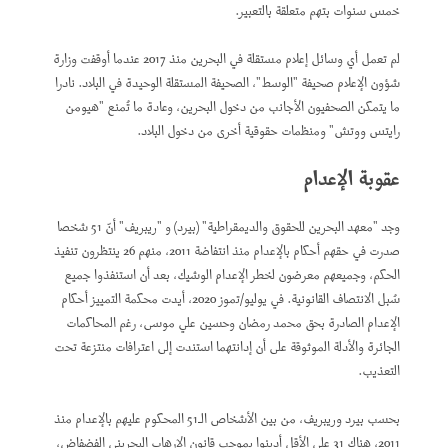
خمس سنوات بتهم متعلقة بالتعبير.
لم تعمل أي وسائل إعلام مستقلة في البحرين منذ 2017 عندما أوقفت وزارة
شؤون الإعلام صحيفة "الوسط"، الصحيفة المستقلة الوحيدة في البلاد. نادرا
ما يتمكن الصحفيون الأجانب من دخول البحرين، وعادة ما تُمنع "هيومن
رايتس ووتش" ومنظمات حقوقية أخرى من دخول البلاد.
عقوبة الإعدام
وجد "معهد البحرين للحقوق والديمقراطية" (بيرد) و "ريبريف" أنّ 51 شخصا
صدرت في حقهم أحكام بالإعدام منذ انتفاضة 2011، منهم 26 ينتظرون تنفيذ
الحكم، وجميعهم معرضون لخطر الإعدام الوشيك، بعد أن استنفذوا جميع
سُبل الانتصاف القانونية. في يوليو/تموز 2020، أيدت محكمة التمييز أحكام
الإعدام الصادرة بحق محمد رمضان وحسين علي موسى، رغم المحاكمات
الجائرة والأدلة الموثوقة على أن إدانتهما استندت إلى اعترافات منتزعة تحت
التعذيب.
بحسب بيرد وريبريف، من بين الأشخاص الـ51 المحكوم عليهم بالإعدام منذ
2011، هناك 31 على الأقل أدينوا بموجب قانون الإرهاب البحريني الفضفاض،