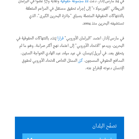
في 24 مارس/آذار، دعت
22 مجموعة حقوقية
ونقابة و57 عضوا في البرلمان
البريطاني "الفورمولا 1" إلى إجراء تحقيق مستقل في المزاعم المتعلقة
بالانتهاكات الحقوقية المتصلة بسباق "جائزة البحرين الكبرى"، الذي
تستضيفه البحرين منذ 2004.
في مارس/آذار، اعتمد "البرلمان الأوروبي"
قرارا
يُندّد بالنتهاكات الحقوقية في
البحرين، ويدعو "الاتحاد الأوروبي" إلى اعتماد نهج أكثر صرامة، وهو ما لم
يتحقق بعد. في أبريل/نيسان، في عيد ميلاد عبد الهادي الخواجة الستين،
المدافع الحقوقي المسجون،
كرّر
الممثل الخاص للاتحاد الأوروبي لحقوق
الإنسان دعوته للإفراج عنه.
تصفُح البلدان