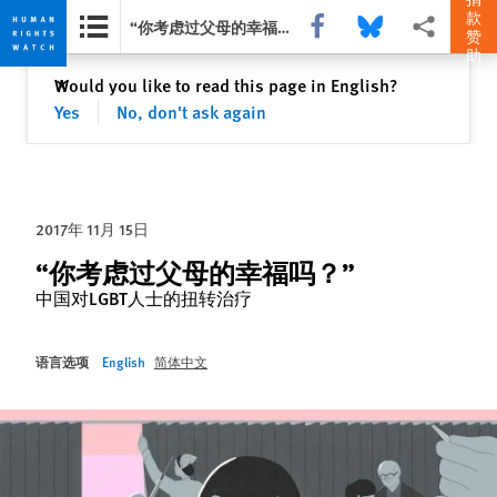
款
Share this via Facebook
Share this via Bluesky
More sharing 
“你考虑过父母的幸福吗？”
赞
助
Skip
Skip
关闭
Would you like to read this page in English?
✕
to
to
Yes
No, don't ask again
cookie
main
privacy
content
notice
2017年 11月 15日
“你考虑过父母的幸福吗？”
中国对LGBT人士的扭转治疗
语言选项
English
简体中文