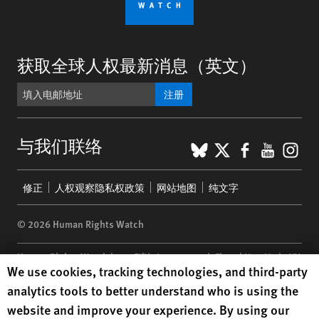
获取全球人权最新消息（英文）
注册
BlueSky
X
Faceboo
YouTu
Ins
与我们联络
Footer
修正
人权观察隐私权政策
网站地图
纯文字
menu
© 2026 Human Rights Watch
Human Rights Watch
| 350 Fifth Avenue, 34th Floor | New York,
NY
Human Rights Watch cookie preferences
We use cookies, tracking technologies, and third-party
10118-3299
USA
|
t
1.212.290.4700
analytics tools to better understand who is using the
Human Rights Watch
is a 501(C)(3) nonprofit registered in the US
website and improve your experience. By using our
under EIN: 13-2875808