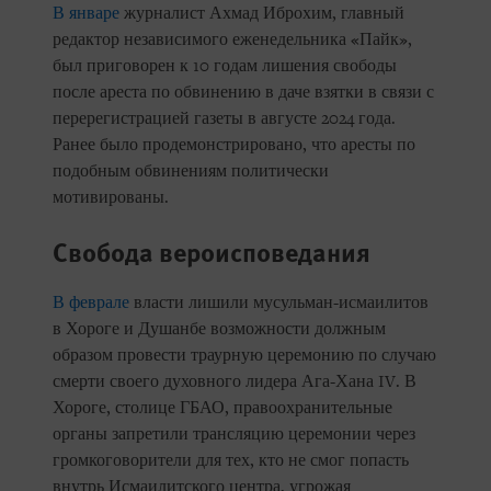
В январе
журналист Ахмад Иброхим, главный
редактор независимого еженедельника «Пайк»,
был приговорен к 10 годам лишения свободы
после ареста по обвинению в даче взятки в связи с
перерегистрацией газеты в августе 2024 года.
Ранее было продемонстрировано, что аресты по
подобным обвинениям политически
мотивированы.
Свобода вероисповедания
В феврале
власти лишили мусульман-исмаилитов
в Хороге и Душанбе возможности должным
образом провести траурную церемонию по случаю
смерти своего духовного лидера Ага-Хана IV. В
Хороге, столице ГБАО, правоохранительные
органы запретили трансляцию церемонии через
громкоговорители для тех, кто не смог попасть
внутрь Исмаилитского центра, угрожая