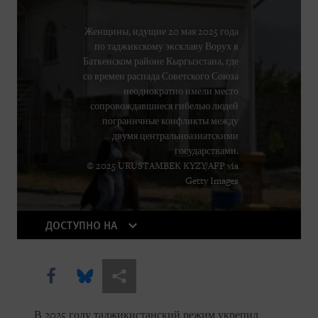
Женщины, идущие 20 мая 2025 года
по таджикскому эксклаву Ворух в
Баткенском районе Кыргызстана, где
со времен распада Советского Союза
неоднократно имели место
сопровождавшиеся гибелью людей
пограничные конфликты между
двумя центральноазиатскими
государствами.
© 2025 URUSTAMBEK KYZY/AFP via
Getty Images
ДОСТУПНО НА
Share this via Facebook
Share this via Bluesky
Share this via Поделиться
В 2025 году таджикистанский режим укрепил