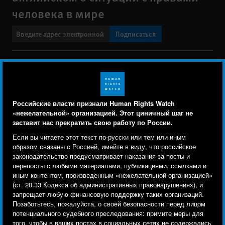
человека в мире
Подписаться
BlueSky
X
Faceboo
YouTu
Ins
Свяжитесь с нами
Footer
Заявление о политике конфиденциальности
Карта сайта
Российские власти признали Human Rights Watch
menu
«нежелательной» организацией. Этот циничный шаг не
Text Version
заставит нас прекратить свою работу по России.
Human Rights Watch cookie preferences
Мы используем файлы cookie, технологии
Если вы читаете этот текст по-русски или тем или иным
© 2026 Human Rights Watch
отслеживания и сторонние аналитические
образом связаны с Россией, имейте в виду, что российское
законодательство предусматривает наказания за посты и
инструменты, чтобы лучше понять, кто посещает
Human Rights Watch
| 350 Fifth Avenue, 34th Floor | New York,
NY
перепосты с любыми материалами, публикациями, ссылками и
сайт, и улучшить ваш опыт взаимодействия с ним.
10118-3299
USA
|
t
1.212.290.4700
иным контентом, произведенным «нежелательной организацией»
(ст. 20.33 Кодекса об административных правонарушениях), и
Используя наш сайт, вы соглашаетесь с этим.
Human Rights Watch
is a 501(C)(3) nonprofit registered in the US
запрещает любую финансовую поддержку таких организаций.
Ознакомьтесь с нашей
политикой
under EIN: 13-2875808
Позаботьтесь, пожалуйста, о своей безопасности перед лицом
потенциального судебного преследования: примите меры для
конфиденциальности,
чтобы узнать, для чего
того, чтобы в ваших постах в социальных сетях не содержались