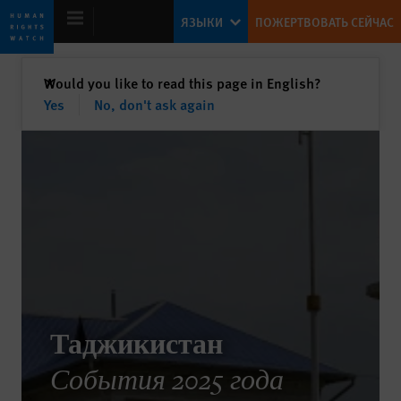
Skip
Skip
ЯЗЫКИ
ПОЖЕРТВОВАТЬ СЕЙЧАС
to
to
cookie
main
privacy
content
закрыть
Would you like to read this page in English?
✕
notice
Yes
No, don't ask again
ВСЕМИРНЫЙ ДОКЛАД 2026
Таджикистан
События 2025 года